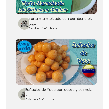
Torta marmoleada con cambur o plátano y chocolate
yagru
3 vistas • 1 año hace
Buñuelos de Yuca con queso y su melao- RECETA VENEZOLANA - Receta de mi abuela
yagru
0 vistas • 1 año hace