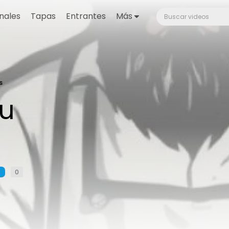
nales
Tapas
Entrantes
Más
s
u
0