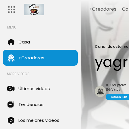
+Creadores
Ca
MENU
Casa
Canal de este me
yagr
+Creadores
MORE VIDEOS
0 Suscriptores
Últimos vidéos
196 Vistas
SUSCRIBIR
Tendencias
Los mejores videos