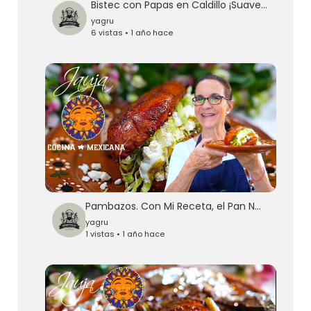
Bistec con Papas en Caldillo ¡Suavecito!
yagru
6 vistas • 1 año hace
Pambazos. Con Mi Receta, el Pan NO Se Aguada
yagru
1 vistas • 1 año hace