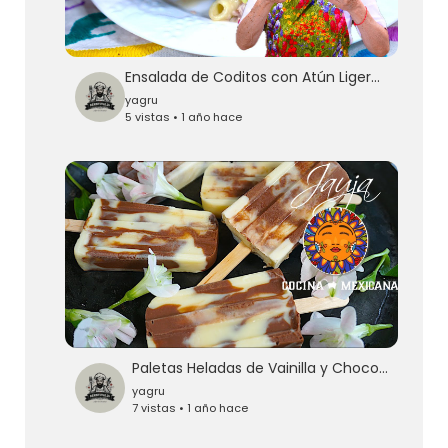
Ensalada de Coditos con Atún Ligera y Fresca
yagru
5 vistas • 1 año hace
Paletas Heladas de Vainilla y Chocolate
yagru
7 vistas • 1 año hace