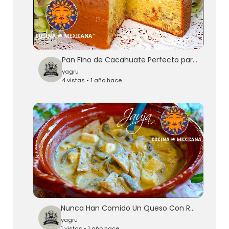
Pan Fino de Cacahuate Perfecto para el Cafecito
yagru
4 vistas • 1 año hace
Nunca Han Comido Un Queso Con Rajas en Salsa Así
yagru
1 vistas • 1 año hace