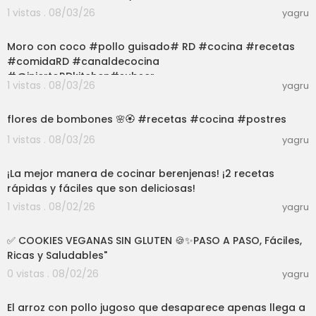
1 vistas . 08/03/26
yagru
03:01
Moro con coco #pollo guisado# RD #cocina #recetas
#comidaRD #canaldecocina
#@injertoRDkitchen#subscr
1 vistas . 08/03/26
yagru
03:01
flores de bombones 🌸🏵️ #recetas #cocina #postres
1 vistas . 08/03/26
yagru
09:25
¡La mejor manera de cocinar berenjenas! ¡2 recetas
rápidas y fáciles que son deliciosas!
1 vistas . 08/02/26
yagru
07:14
✅ COOKIES VEGANAS SIN GLUTEN 🍪✨PASO A PASO, Fáciles,
Ricas y Saludables"
0 vistas . 08/02/26
yagru
03:00
El arroz con pollo jugoso que desaparece apenas llega a