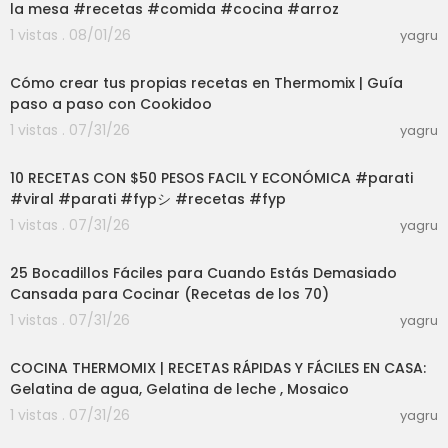
la mesa #recetas #comida #cocina #arroz
1 vistas . 08/01/26
yagru
03:50
Cómo crear tus propias recetas en Thermomix | Guía
paso a paso con Cookidoo
1 vistas . 07/31/26
yagru
32:05
10 RECETAS CON $50 PESOS FACIL Y ECONÓMICA #parati
#viral #parati #fypシ #recetas #fyp
1 vistas . 07/31/26
yagru
19:58
25 Bocadillos Fáciles para Cuando Estás Demasiado
Cansada para Cocinar (Recetas de los 70)
1 vistas . 07/31/26
yagru
01:51:07
COCINA THERMOMIX | RECETAS RÁPIDAS Y FÁCILES EN CASA:
Gelatina de agua, Gelatina de leche , Mosaico
1 vistas . 07/31/26
yagru
05:18