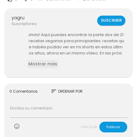
yagru
SUSCRIBIR
Suscriptores
¡Hola! Aquí puedes encontrar la parte dos de 21
recetas veganas para principiantes: recetas qu
e habéis podido ver en mi shorts en estos últim
os años, ahora en un mismo vídeo. En las próxi
mas semanas también subiré las demás parte
Mostrar más
s.✅ Si quieres apoyar mi trabajo, aquí puedes a
cceder a mis eBooks de recetas: https://www.
mamivegana.com/product-category/ebooks/
▪ PARTE 1: https://youtu.be/mzhgQQ3Kaq4▪ 11 RE
CETAS VEGANAS DULCES: https://youtu.be/K4Db
sort
0 Comentarios
ORDENAR POR
wTnm1Cs❤️ MIS PRODUCTOS FAVORITOS: amzn.t
o/3J7iNWu🎥 MI EQUIPO▪ Mi cámara: https://amz
n.to/3CxxcI6▪ Estabilizador para cámara: http
s://amzn.to/3iq2Bpg▪ Mi trípode: bit.ly/3zEIRGU▪
Micrófono: bit.ly/3Cmglb5✨ ENCUÉNTRAME EN...▪ I
nstagram: https://www.instagram.com/mimami
CANCELAR
Publicar
vegana▪ TikTok: https://tiktok.com/@mamivega