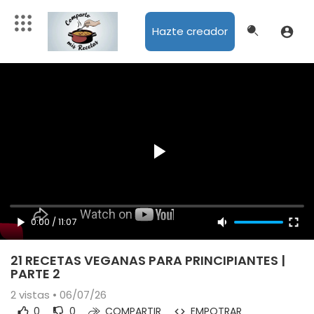
Hazte creador
0:00
/
11:07
21 RECETAS VEGANAS PARA PRINCIPIANTES |
PARTE 2
2
vistas • 06/07/26
0
0
COMPARTIR
EMPOTRAR