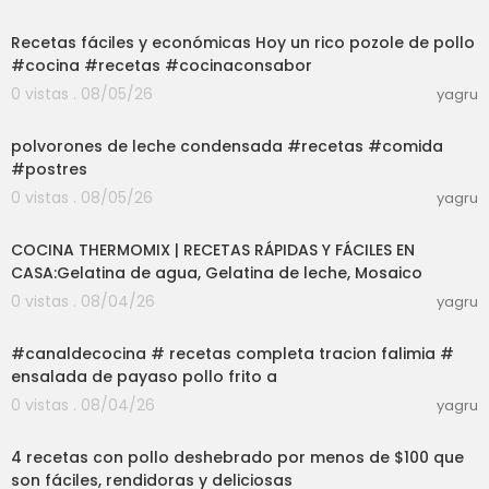
03:01
Recetas fáciles y económicas Hoy un rico pozole de pollo
#cocina #recetas #cocinaconsabor
0 vistas . 08/05/26
yagru
03:01
polvorones de leche condensada #recetas #comida
#postres
0 vistas . 08/05/26
yagru
02:34:02
COCINA THERMOMIX | RECETAS RÁPIDAS Y FÁCILES EN
CASA:Gelatina de agua, Gelatina de leche, Mosaico
0 vistas . 08/04/26
yagru
03:01
#canaldecocina # recetas completa tracion falimia #
ensalada de payaso pollo frito a
0 vistas . 08/04/26
yagru
03:22
4 recetas con pollo deshebrado por menos de $100 que
son fáciles, rendidoras y deliciosas