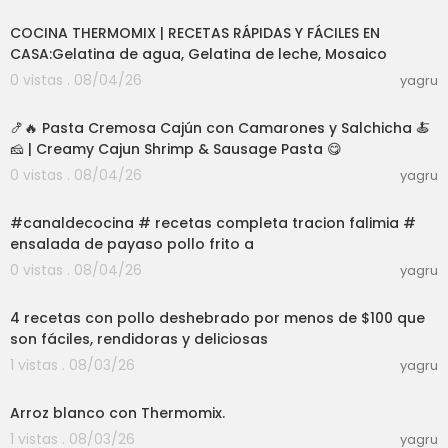
COCINA THERMOMIX | RECETAS RÁPIDAS Y FÁCILES EN
CASA:Gelatina de agua, Gelatina de leche, Mosaico
0 vistas . 08/04/26
yagru
28:30
🍤🔥 Pasta Cremosa Cajún con Camarones y Salchicha 🍝
🧀 | Creamy Cajun Shrimp & Sausage Pasta 😋
0 vistas . 08/04/26
yagru
03:01
#canaldecocina # recetas completa tracion falimia #
ensalada de payaso pollo frito a
0 vistas . 08/04/26
yagru
03:22
4 recetas con pollo deshebrado por menos de $100 que
son fáciles, rendidoras y deliciosas
1 vistas . 08/03/26
yagru
03:12
Arroz blanco con Thermomix.
1 vistas . 08/03/26
yagru