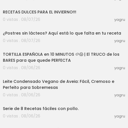
59:14
canal porque subo contenido todas las seman
as.📲Web: www.antoniocarvajal.pro#RecetasS
RECETAS DULCES PARA EL INVIERNO!!!
aludables #PerderGrasa #Nutricion #RecetasF
0 vistas . 08/07/26
yagru
itness #ComidaSaludable #EntrenamientoDeF
08:40
uerza
¿Postres sin lácteos? Aquí está lo que falta en tu receta
0 vistas . 08/07/26
yagru
08:24
TORTILLA ESPAÑOLA en 10 MINUTOS 🥔😱 | El TRUCO de los
BARES para que quede PERFECTA
0 vistas . 08/06/26
yagru
04:17
Leite Condensado Vegano de Aveia: Fácil, Cremoso e
Perfeito para Sobremesas
0 vistas . 08/06/26
yagru
21:35
Serie de 8 Recetas fáciles con pollo.
0 vistas . 08/06/26
yagru
34:13