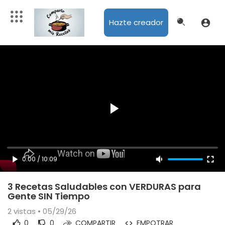
Hazte creador
0:00
/
10:09
3 Recetas Saludables con VERDURAS para
Gente SIN Tiempo
2
vistas • 05/29/26
0
0
COMPARTIR
EMPOTRAR