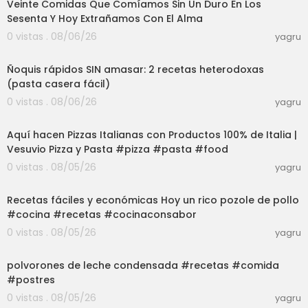
Veinte Comidas Que Comíamos Sin Un Duro En Los
Sesenta Y Hoy Extrañamos Con El Alma
0 vistas . 08/06/26
yagru
16:58
Ñoquis rápidos SIN amasar: 2 recetas heterodoxas
(pasta casera fácil)
0 vistas . 08/06/26
yagru
03:00
Aquí hacen Pizzas Italianas con Productos 100% de Italia |
Vesuvio Pizza y Pasta #pizza #pasta #food
0 vistas . 08/05/26
yagru
03:01
Recetas fáciles y económicas Hoy un rico pozole de pollo
#cocina #recetas #cocinaconsabor
0 vistas . 08/05/26
yagru
03:01
polvorones de leche condensada #recetas #comida
#postres
0 vistas . 08/05/26
yagru
02:34:02