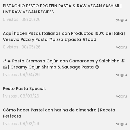
📧 tallerjulianaalvarez@gmail.com🎬VIDEOS REC
PISTACHIO PESTO PROTEIN PASTA & RAW VEGAN SASHIMI |
OMENDADOS:⭐️TIPOS DE GANACHE DE CHOCOLAT
LIVE RAW VEGAN RECIPES
E https://www.youtube.com/watch?v=6mMeFFL
0 vistas . 08/05/26
yagru
qVFc⭐️TORTA DE CHOCOLATE HÚMEDA Y ESPONJ
03:00
OSA: https://www.youtube.com/watch?v=80WL
Aquí hacen Pizzas Italianas con Productos 100% de Italia |
G_tFLQI⭐️MAZAPÁN // FIGURAS DE ZANAHORIA htt
Vesuvio Pizza y Pasta #pizza #pasta #food
ps://www.youtube.com/watch?v=XdnbG4cIgE
M⭐️COMO HACER CUPCAKE DE PIÑA COLADA: http
0 vistas . 08/05/26
yagru
28:30
s://www.youtube.com/watch?v=JG-OgXhW4O
Y⭐️ CÓMO DARLE COLOR FUERTE A LA CREMA MAN
🍤🔥 Pasta Cremosa Cajún con Camarones y Salchicha 🍝
TEQUILLA: https://youtu.be/Q2958tJo7hw⭐️ COM
🧀 | Creamy Cajun Shrimp & Sausage Pasta 😋
O SABORIZAR CREMA MANTEQUILLA: https://www.
1 vistas . 08/04/26
yagru
youtube.com/watch?v=PVUzNI3sOYc⭐️CREMA M
03:01
ANTEQUILLA - RESOLVIENDO DUDAS: https://www.
youtube.com/watch?v=paNJMnQe54k⭐️FROSTI
Pesto Pasta Special.
NG DE QUESO: https://youtu.be/Tus9J96vGUY⭐️LE
1 vistas . 08/03/26
yagru
CHE CONDENSADA CASERA: https://youtu.be/_M
12:25
LrxXiJXF4⭐️CHANTILLÍ DE QUESO CREMA: https://yo
Cómo hacer Pastel con harina de almendra | Receta
utu.be/bNFGTSsB7Qk⭐️RED VELVET: https://youtu.
be/dIeNa-Wwq_4▶️SÍGUEME EN FACEBOOK: http
Perfecta
s://m.facebook.com/JulianaAlvarezReposteri
1 vistas . 08/02/26
yagru
a/?locale2=es_LA▶️SÍGUEME EN INSTAGRAM: http
03:01