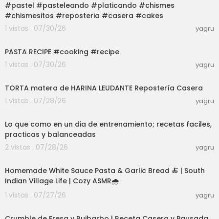
#pastel #pasteleando #platicando #chismes
#chismesitos #reposteria #casera #cakes
1 vistas . 07/30/26
yagru
14:26
PASTA RECIPE #cooking #recipe
1 vistas . 07/30/26
yagru
05:37
TORTA matera de HARINA LEUDANTE Repostería Casera
1 vistas . 07/28/26
yagru
18:30
Lo que como en un dia de entrenamiento; recetas faciles,
practicas y balanceadas
2 vistas . 07/28/26
yagru
03:01
Homemade White Sauce Pasta & Garlic Bread 🍝 | South
Indian Village Life | Cozy ASMR🌧️
1 vistas . 07/27/26
yagru
09:27
Crumble de Fresa y Ruibarbo | Receta Casera y Pausada