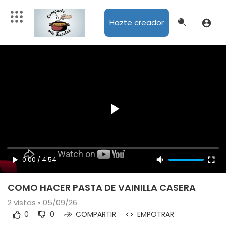
Hazte creador
0:00
/
4:54
COMO HACER PASTA DE VAINILLA CASERA
2
vistas • 05/09/26
0
0
COMPARTIR
EMPOTRAR