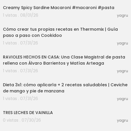
s://instagram.com/julianapostres?igshid=hnk4
Creamy Spicy Sardine Macaroni #macaroni #pasta
sy1jewhj▶️SÍGUEME EN TIKTOK: https://www.tiktok.
com/@julianapostres?_t=8b0RjU9CvGH&_r=1
1 vistas . 08/01/26
yagru
03:50
▶️SUSCRÍBETE A MI CANAL: https://www.youtube.
com/user/julicook100🎵🎶MUSIC: https://www.b
Cómo crear tus propias recetas en Thermomix | Guía
ensound.com/
paso a paso con Cookidoo
1 vistas . 07/31/26
yagru
27:38
RAVIOLES HECHOS EN CASA: Una Clase Magistral de pasta
rellena con Álvaro Barrientos y Matías Arteaga
1 vistas . 07/31/26
yagru
20:54
Dieta 3x1: cómo aplicarla + 2 recetas saludables | Ceviche
de mango y pie de manzana
1 vistas . 07/31/26
yagru
08:27
TRES LECHES DE VAINILLA
0 vistas . 07/30/26
yagru
03:01