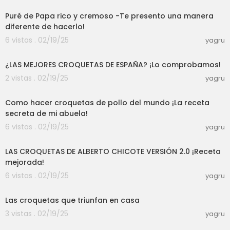
Puré de Papa rico y cremoso -Te presento una manera
diferente de hacerlo!
6 vistas . 02/19/25
yagru
00:06:15
¿LAS MEJORES CROQUETAS DE ESPAÑA? ¡Lo comprobamos!
2 vistas . 02/19/25
yagru
00:06:18
Como hacer croquetas de pollo del mundo ¡La receta
secreta de mi abuela!
6 vistas . 02/19/25
yagru
00:04:55
LAS CROQUETAS DE ALBERTO CHICOTE VERSIÓN 2.0 ¡Receta
mejorada!
6 vistas . 02/19/25
yagru
00:01:03
Las croquetas que triunfan en casa
3 vistas . 02/19/25
yagru
00:09:55