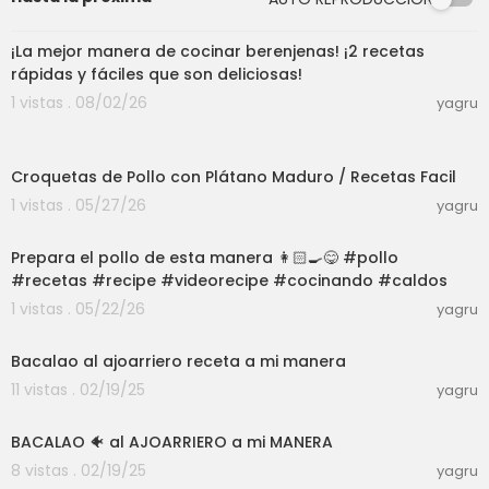
09:25
¡La mejor manera de cocinar berenjenas! ¡2 recetas
rápidas y fáciles que son deliciosas!
1 vistas . 08/02/26
yagru
03:51
Croquetas de Pollo con Plátano Maduro / Recetas Facil
1 vistas . 05/27/26
yagru
03:01
Prepara el pollo de esta manera 👩🏻‍🍳😋 #pollo
#recetas #recipe #videorecipe #cocinando #caldos
1 vistas . 05/22/26
yagru
00:03:41
Bacalao al ajoarriero receta a mi manera
11 vistas . 02/19/25
yagru
00:06:26
BACALAO 🐠 al AJOARRIERO a mi MANERA
8 vistas . 02/19/25
yagru
00:06:34