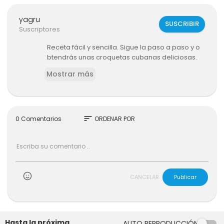
yagru
SUSCRIBIR
Suscriptores
Receta fácil y sencilla. Sigue la paso a paso y o
btendrás unas croquetas cubanas deliciosas.
Mostrar más
sort
0 Comentarios
ORDENAR POR
CANCELAR
Publicar
Hasta la próxima
AUTO REPRODUCCIÓN