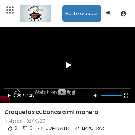
Hazte creador
0:00
/
14:25
Croquetas cubanas a mi manera
4
vistas • 02/19/25
0
0
COMPARTIR
EMPOTRAR