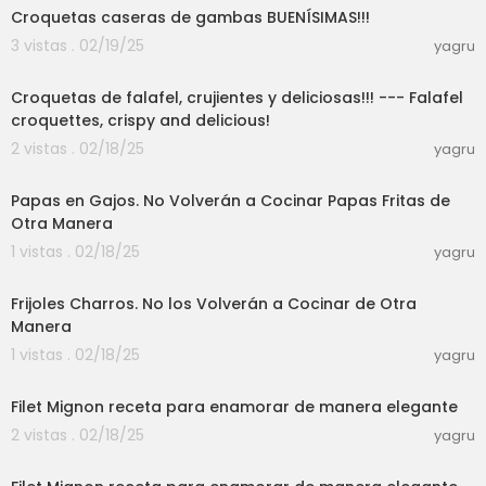
Croquetas caseras de gambas BUENÍSIMAS!!!
3 vistas . 02/19/25
yagru
00:03:42
Croquetas de falafel, crujientes y deliciosas!!! --- Falafel
croquettes, crispy and delicious!
2 vistas . 02/18/25
yagru
00:05:58
Papas en Gajos. No Volverán a Cocinar Papas Fritas de
Otra Manera
1 vistas . 02/18/25
yagru
00:06:39
Frijoles Charros. No los Volverán a Cocinar de Otra
Manera
1 vistas . 02/18/25
yagru
00:08:08
Filet Mignon receta para enamorar de manera elegante
2 vistas . 02/18/25
yagru
00:08:08