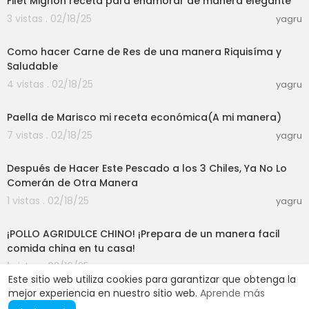
Filet Mignon receta para enamorar de manera elegante
3 vistas . 02/18/25
yagru
00:09:09
Como hacer Carne de Res de una manera Riquisíma y
Saludable
4 vistas . 02/18/25
yagru
00:10:03
Paella de Marisco mi receta económica(A mi manera)
7 vistas . 02/18/25
yagru
00:07:43
Después de Hacer Este Pescado a los 3 Chiles, Ya No Lo
Comerán de Otra Manera
1 vistas . 02/18/25
yagru
00:05:12
¡POLLO AGRIDULCE CHINO! ¡Prepara de un manera facil
comida china en tu casa!
1 vistas . 02/16/25
yagru
Este sitio web utiliza cookies para garantizar que obtenga la
mejor experiencia en nuestro sitio web.
Aprende más