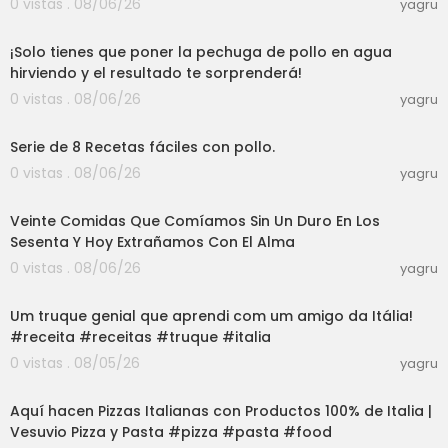
0 vistas . 08/06/26
yagru
03:00
¡Solo tienes que poner la pechuga de pollo en agua
hirviendo y el resultado te sorprenderá!
0 vistas . 08/06/26
yagru
21:35
Serie de 8 Recetas fáciles con pollo.
0 vistas . 08/06/26
yagru
34:13
Veinte Comidas Que Comíamos Sin Un Duro En Los
Sesenta Y Hoy Extrañamos Con El Alma
0 vistas . 08/06/26
yagru
03:01
Um truque genial que aprendi com um amigo da Itália!
#receita #receitas #truque #italia
0 vistas . 08/05/26
yagru
03:00
Aquí hacen Pizzas Italianas con Productos 100% de Italia |
Vesuvio Pizza y Pasta #pizza #pasta #food