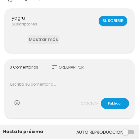
yagru
SUSCRIBIR
Suscriptores
Mostrar más
sort
0 Comentarios
ORDENAR POR
CANCELAR
Publicar
Hasta la próxima
AUTO REPRODUCCIÓN
08:24