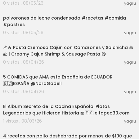
0 vistas . 08/05/26
yagru
03:01
polvorones de leche condensada #recetas #comida
#postres
0 vistas . 08/05/26
yagru
28:30
🍤🔥 Pasta Cremosa Cajún con Camarones y Salchicha 🍝
🧀 | Creamy Cajun Shrimp & Sausage Pasta 😋
0 vistas . 08/04/26
yagru
07:47
5 COMIDAS que AMA esta Española de ECUADOR
🇪🇨|ESPAÑA @NoraGadell
0 vistas . 08/04/26
yagru
05:14
El Álbum Secreto de la Cocina Española: Platos
Legendarios que Hicieron Historia 📖🇪🇸 eltapeo30.com
1 vistas . 08/03/26
yagru
03:22
4 recetas con pollo deshebrado por menos de $100 que