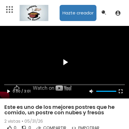
Hazte creador
0:00
/
3:01
Este es uno de los mejores postres que he
comido, un postre con nubes y fresas
2
vistas • 05/31/26
0
0
COMPARTIR
EMPOTRAR