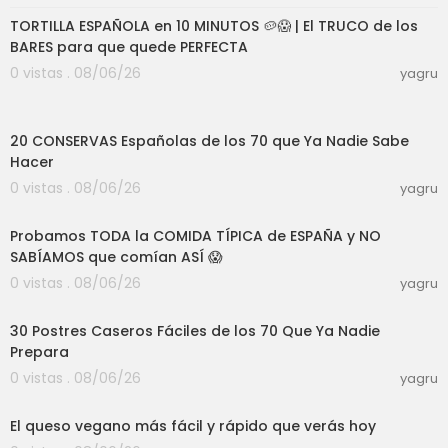
TORTILLA ESPAÑOLA en 10 MINUTOS 🥔😱 | El TRUCO de los
BARES para que quede PERFECTA
0 vistas . 08/06/26
yagru
27:30
20 CONSERVAS Españolas de los 70 que Ya Nadie Sabe
Hacer
0 vistas . 08/06/26
yagru
23:32
Probamos TODA la COMIDA TÍPICA de ESPAÑA y NO
SABÍAMOS que comían ASÍ 😱
0 vistas . 08/06/26
yagru
01:15:43
30 Postres Caseros Fáciles de los 70 Que Ya Nadie
Prepara
0 vistas . 08/06/26
yagru
04:13
El queso vegano más fácil y rápido que verás hoy