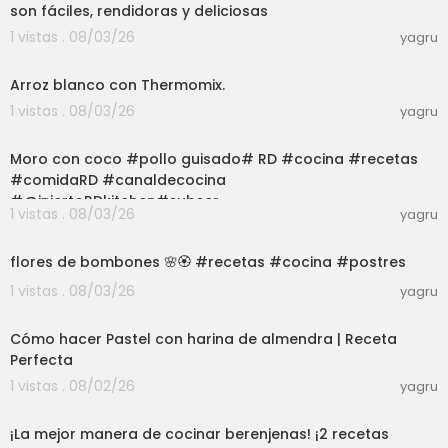
son fáciles, rendidoras y deliciosas
1 vistas . 08/03/26
yagru
03:12
Arroz blanco con Thermomix.
1 vistas . 08/03/26
yagru
03:01
Moro con coco #pollo guisado# RD #cocina #recetas
#comidaRD #canaldecocina
#@injertoRDkitchen#subscr
1 vistas . 08/03/26
yagru
03:01
flores de bombones 🌸🏵️ #recetas #cocina #postres
1 vistas . 08/03/26
yagru
12:25
Cómo hacer Pastel con harina de almendra | Receta
Perfecta
1 vistas . 08/02/26
yagru
09:25
¡La mejor manera de cocinar berenjenas! ¡2 recetas