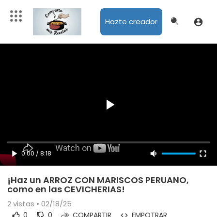
Hazte creador
0:00
/
8:18
¡Haz un ARROZ CON MARISCOS PERUANO,
como en las CEVICHERIAS!
2
vistas • 02/18/25
0
0
COMPARTIR
EMPOTRAR