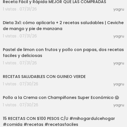
Receta Fácil y Rápida MEJOR QUE LAS COMPRADAS
1 vistas . 07/31/26
yagru
20:54
Dieta 3x1: cómo aplicarla + 2 recetas saludables | Ceviche
de mango y pie de manzana
1 vistas . 07/31/26
yagru
29:41
Pastel de limon con frutos y pollo con papas, dos recetas
faciles y deliciosas
1 vistas . 07/31/26
yagru
14:04
RECETAS SALUDABLES CON GUINEO VERDE
1 vistas . 07/30/26
yagru
03:01
Pollo a la Crema con Champiñones Super Económico 😱
1 vistas . 07/30/26
yagru
01:09:47
15 RECETAS CON $100 PESOS C/U #mihogardulcehogar
#comida #recetas #recetasfaciles