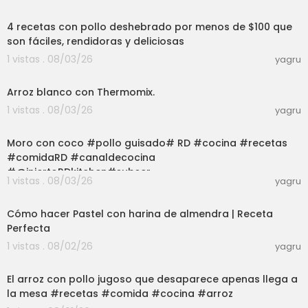
03:22
◼️ Culantro picado al gusto
4 recetas con pollo deshebrado por menos de $100 que
🔔 Facebook, Instagram, TikTok: @CeciliaTupac
son fáciles, rendidoras y deliciosas
1 vistas . 08/03/26
yagru
03:12
Arroz blanco con Thermomix.
1 vistas . 08/03/26
yagru
03:01
Moro con coco #pollo guisado# RD #cocina #recetas
#comidaRD #canaldecocina
#@injertoRDkitchen#subscr
1 vistas . 08/03/26
yagru
12:25
Cómo hacer Pastel con harina de almendra | Receta
Perfecta
1 vistas . 08/02/26
yagru
03:00
El arroz con pollo jugoso que desaparece apenas llega a
la mesa #recetas #comida #cocina #arroz