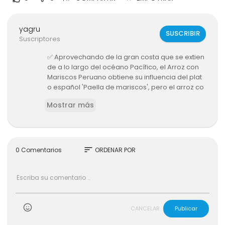
yagru
SUSCRIBIR
Suscriptores
✅ Aprovechando de la gran costa que se extien
de a lo largo del océano Pacífico, el Arroz con
Mariscos Peruano obtiene su influencia del plat
o español 'Paella de mariscos', pero el arroz co
n mariscos Peruano es otro nivel!
Mostrar más
EL Arroz con Mariscos es un plato de arroz gran
o largo, que ha absorbido todos los deliciosos
sabores de calamares, camarones y pescado,
así como una variedad de diferentes hierbas y
sort
0 Comentarios
ORDENAR POR
especias.
Como puedes imaginar, esta receta Peruana e
s deliciosa y llena de sabor, es una comida que
se disfruta en todo el Perú sobre todo en las Ce
vicherias, y hoy les muestro como preparar est
CANCELAR
Publicar
e plato clásico en casa!