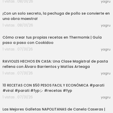
1 vistas . 08/01/26
yagru
03:00
¡Con un solo secreto, la pechuga de pollo se convierte en
una obra maestra!
1 vistas . 08/01/26
yagru
03:50
Cómo crear tus propias recetas en Thermomix | Guía
paso a paso con Cookidoo
1 vistas . 07/31/26
yagru
27:38
RAVIOLES HECHOS EN CASA: Una Clase Magistral de pasta
rellena con Álvaro Barrientos y Matías Arteaga
1 vistas . 07/31/26
yagru
32:05
10 RECETAS CON $50 PESOS FACIL Y ECONÓMICA #parati
#viral #parati #fypシ #recetas #fyp
1 vistas . 07/31/26
yagru
07:50
Las Mejores Galletas NAPOLITANAS de Canela Caseras |