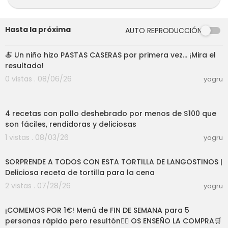
Langostinos frescos, preferiblemente grandes.
Hasta la próxima
AUTO REPRODUCCIÓN
Si deseas comprar en Amazon con seguridad, i
03:01
ngresa desde esta dirección a mi tienda. Cons
eguirás los productos que uso y mis recomend
🍝 Un niño hizo PASTAS CASERAS por primera vez… ¡Mira el
aciones
https://www.amazon.com/shop/co....ci
resultado!
nandoconchefturist
0 vistas . 08/06/26
yagru
Si quieres apoyarme puedes ingresar a Patreo
03:22
n y recibir contenido exclusivo y personalizado
4 recetas con pollo deshebrado por menos de $100 que
desde aqui
www.patreon.com/chefturista
son fáciles, rendidoras y deliciosas
Receta completa
1 vistas . 08/03/26
yagru
http://fumacrom.com/hDjN
12:25
SORPRENDE A TODOS CON ESTA TORTILLA DE LANGOSTINOS |
Para ver la receta, dale click al link que dice "RE
Deliciosa receta de tortilla para la cena
CETA". Luego, espera 5 segundos y dale click ar
2 vistas . 07/28/26
riba a la derecha, donde dice "SKIP AD" o "SALT
yagru
09:18
AR PUBLICIDAD", luego de que entres en la pagin
a de mega, dale click en donde dice "descarga
¡COMEMOS POR 1€! Menú de FIN DE SEMANA para 5
r con el navegador".
personas rápido pero resultón👍🏼 OS ENSEÑO LA COMPRA🛒