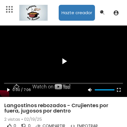
Hazte creador
0:00
/
7:06
Langostinos rebozados - Crujientes por
fuera, jugosos por dentro
2
vistas • 02/19/25
0
0
COMPARTIR
EMPOTRAR