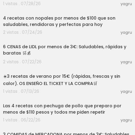
1 vistas . 07/28/26
yagru
Tambien podrás conseguir esta receta en
[a]w
03:09
ww.chefturista.com
[/a]
4 recetas con nopales por menos de $100 que son
No olvides usar el hashtag #CocinoConChefturi
saludables, rendidoras y perfectas para hoy
sta, mencionarme y republicaré tu foto
2 vistas . 07/24/26
yagru
35:04
--------------------------------------------
6 CENAS de LIDL por menos de 3€: Saludables, rápidas y
----------------------------------------
baratas 🛒💰
SUSCRIBETE!!!
2 vistas . 07/22/26
yagru
19:46
FACEBOOK:
https://goo.gl/o7Qh1E
☀️3 recetas de verano por 15€ (rápidas, frescas y sin
INSTAGRAM:
http://goo.gl/aa0ZeX
calor). OS ENSEÑO EL TICKET Y LA COMPRA🛒
TWITTER:
http://goo.gl/8yuR2M
YOUTUBE:
https://goo.gl/EfN5Zq
1 vistas . 07/13/26
yagru
03:00
[a]www.chefturista.com
[/a]
Las 4 recetas con pechuga de pollo que preparo por
menos de $110 pesos y todos me piden repetir
1 vistas . 06/22/26
yagru
23:35
#cocina #recetasdecocina #chefturista #co
3 COMIDAS de MERCADONA por menos de 3€: Saludables,