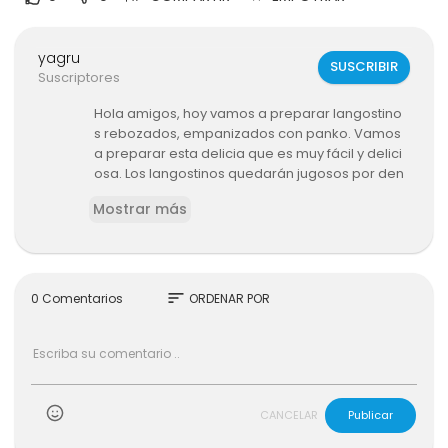
yagru
SUSCRIBIR
Suscriptores
Hola amigos, hoy vamos a preparar langostino
s rebozados, empanizados con panko. Vamos
a preparar esta delicia que es muy fácil y delici
osa. Los langostinos quedarán jugosos por den
tro y crujientes por fuera.
Mostrar más
Los ingredientes que vamos a necesitar son:
Cantidad necesaria de panko
70 gr de harina de trigo todo uso
1 huevo entero
sort
0 Comentarios
ORDENAR POR
Sal al gusto
150 gr de agua fría
2 cdas de orégano
1 cda de cebolla en polvo
1 cda de ajo en polvo
1 cdta de pimienta negra molida
CANCELAR
Publicar
Suficiente aceite para freír