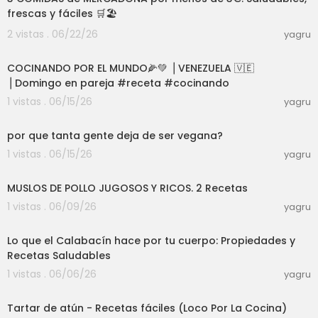
mosehace #comohacer #viral #chef #venez
frescas y fáciles 🛒🏖️
uela #like #youtube #donas #tutorial #DIY
2 vistas . 06/22/26
yagru
11:02
COCINANDO POR EL MUNDO🌽💚 ⎪VENEZUELA 🇻🇪
⎪Domingo en pareja #receta #cocinando
1 vistas . 06/15/26
yagru
07:44
por que tanta gente deja de ser vegana?
1 vistas . 06/15/26
yagru
05:01
MUSLOS DE POLLO JUGOSOS Y RICOS. 2 Recetas
1 vistas . 06/09/26
yagru
10:55
Lo que el Calabacín hace por tu cuerpo: Propiedades y
Recetas Saludables
1 vistas . 06/06/26
yagru
06:31
Tartar de atún - Recetas fáciles (Loco Por La Cocina)