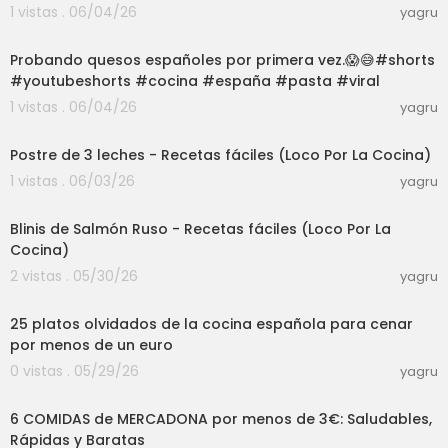
1 vistas . 06/04/26
yagru
03:01
Probando quesos españoles por primera vez.😱😅#shorts
#youtubeshorts #cocina #españa #pasta #viral
1 vistas . 06/04/26
yagru
10:34
Postre de 3 leches - Recetas fáciles (Loco Por La Cocina)
1 vistas . 06/03/26
yagru
03:23
Blinis de Salmón Ruso - Recetas fáciles (Loco Por La
Cocina)
2 vistas . 05/30/26
yagru
23:06
25 platos olvidados de la cocina española para cenar
por menos de un euro
0 vistas . 05/29/26
yagru
37:54
6 COMIDAS de MERCADONA por menos de 3€: Saludables,
Rápidas y Baratas