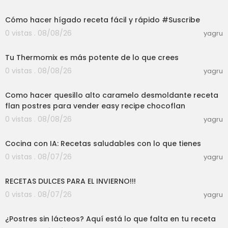
03:01
Cómo hacer hígado receta fácil y rápido #Suscribe
0 vistas . 08/08/26
yagru
19:48
Tu Thermomix es más potente de lo que crees
0 vistas . 08/08/26
yagru
02:25:32
Como hacer quesillo alto caramelo desmoldante receta
flan postres para vender easy recipe chocoflan
0 vistas . 08/08/26
yagru
03:04
Cocina con IA: Recetas saludables con lo que tienes
0 vistas . 08/07/26
yagru
59:14
RECETAS DULCES PARA EL INVIERNO!!!
0 vistas . 08/07/26
yagru
08:40
¿Postres sin lácteos? Aquí está lo que falta en tu receta