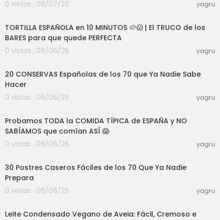
0 vistas . 08/07/26
yagru
08:24
TORTILLA ESPAÑOLA en 10 MINUTOS 🥔😱 | El TRUCO de los
BARES para que quede PERFECTA
0 vistas . 08/06/26
yagru
27:30
20 CONSERVAS Españolas de los 70 que Ya Nadie Sabe
Hacer
0 vistas . 08/06/26
yagru
23:32
Probamos TODA la COMIDA TÍPICA de ESPAÑA y NO
SABÍAMOS que comían ASÍ 😱
0 vistas . 08/06/26
yagru
01:15:43
30 Postres Caseros Fáciles de los 70 Que Ya Nadie
Prepara
0 vistas . 08/06/26
yagru
04:17
Leite Condensado Vegano de Aveia: Fácil, Cremoso e