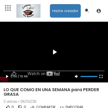
Hazte creador
0:00
/
10:46
LO QUE COMO EN UNA SEMANA para PERDER
GRASA
2
vistas • 06/02/26
0
0
COMPARTIR
EMPOTRAR