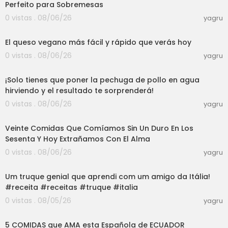
Perfeito para Sobremesas
0 vistas . 08/06/26
yagru
04:13
El queso vegano más fácil y rápido que verás hoy
0 vistas . 08/06/26
yagru
03:00
¡Solo tienes que poner la pechuga de pollo en agua
hirviendo y el resultado te sorprenderá!
0 vistas . 08/06/26
yagru
34:13
Veinte Comidas Que Comíamos Sin Un Duro En Los
Sesenta Y Hoy Extrañamos Con El Alma
0 vistas . 08/06/26
yagru
03:01
Um truque genial que aprendi com um amigo da Itália!
#receita #receitas #truque #italia
0 vistas . 08/05/26
yagru
07:47
5 COMIDAS que AMA esta Española de ECUADOR