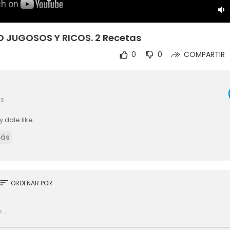
 JUGOSOS Y RICOS. 2 Recetas
0
0
COMPARTIR
es
 dale like.
más
sort
ORDENAR POR