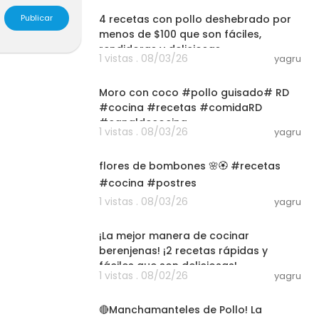
4 recetas con pollo deshebrado por
Publicar
menos de $100 que son fáciles,
rendidoras y deliciosas
1 vistas . 08/03/26
yagru
03:01
Moro con coco #pollo guisado# RD
#cocina #recetas #comidaRD
#canaldecocina
1 vistas . 08/03/26
yagru
#@injertoRDkitchen#subscr
03:01
flores de bombones 🌸🏵️ #recetas
#cocina #postres
1 vistas . 08/03/26
yagru
09:25
¡La mejor manera de cocinar
berenjenas! ¡2 recetas rápidas y
fáciles que son deliciosas!
1 vistas . 08/02/26
yagru
08:05
🔴Manchamanteles de Pollo! La