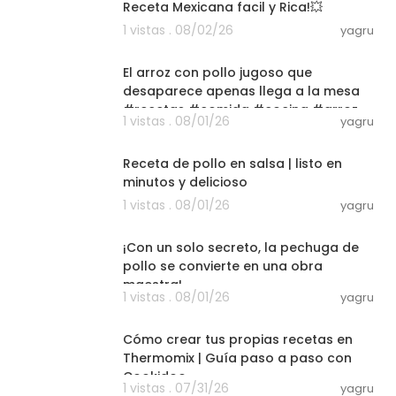
Receta Mexicana facil y Rica!💥
1 vistas . 08/02/26
yagru
03:00
El arroz con pollo jugoso que
desaparece apenas llega a la mesa
#recetas #comida #cocina #arroz
1 vistas . 08/01/26
yagru
06:33
Receta de pollo en salsa | listo en
minutos y delicioso
1 vistas . 08/01/26
yagru
03:00
¡Con un solo secreto, la pechuga de
pollo se convierte en una obra
maestra!
1 vistas . 08/01/26
yagru
03:50
Cómo crear tus propias recetas en
Thermomix | Guía paso a paso con
Cookidoo
1 vistas . 07/31/26
yagru