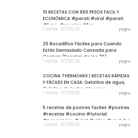
32:05
10 RECETAS CON $50 PESOS FACIL Y
ECONÓMICA #parati #viral #parati
#fypシ #recetas #fyp
1 vistas . 07/31/26
yagru
19:58
25 Bocadillos Fáciles para Cuando
Estás Demasiado Cansada para
Cocinar (Recetas de los 70)
1 vistas . 07/31/26
yagru
01:51:07
COCINA THERMOMIX | RECETAS RÁPIDAS
Y FÁCILES EN CASA: Gelatina de agua,
Gelatina de leche , Mosaico
1 vistas . 07/31/26
yagru
05:18
5 recetas de postres faciles #postres
#recetas #cocina #tutorial
#pasoapaso #viral #video #youtube
1 vistas . 07/31/26
yagru