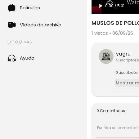
0:00
/
5:01
Películas
MUSLOS DE POLLO
Vídeos de archivo
1
vistas • 06/09/26
EXPLORA MÁS
yagru
Ayuda
Suscriptor
Suscribete y
Mostrar 
0 Comentarios