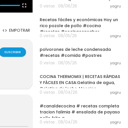
0 vistas . 08/06/26
yagru
03:01
Recetas fáciles y económicas Hoy un
rico pozole de pollo #cocina
EMPOTRAR
#recetas #cocinaconsabor
0 vistas . 08/05/26
yagru
03:01
polvorones de leche condensada
SUSCRIBIR
#recetas #comida #postres
0 vistas . 08/05/26
yagru
02:34:02
COCINA THERMOMIX | RECETAS RÁPIDAS
Y FÁCILES EN CASA:Gelatina de agua,
Gelatina de leche, Mosaico
0 vistas . 08/04/26
yagru
03:01
#canaldecocina # recetas completa
tracion falimia # ensalada de payaso
pollo frito a
0 vistas . 08/04/26
yagru
03:22