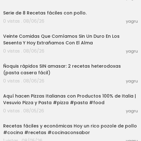
21:35
Serie de 8 Recetas fáciles con pollo.
0 vistas . 08/06/26
yagru
34:13
Veinte Comidas Que Comíamos Sin Un Duro En Los
Sesenta Y Hoy Extrañamos Con El Alma
0 vistas . 08/06/26
yagru
16:58
Ñoquis rápidos SIN amasar: 2 recetas heterodoxas
(pasta casera fácil)
0 vistas . 08/06/26
yagru
03:00
Aquí hacen Pizzas Italianas con Productos 100% de Italia |
Vesuvio Pizza y Pasta #pizza #pasta #food
0 vistas . 08/05/26
yagru
03:01
Recetas fáciles y económicas Hoy un rico pozole de pollo
#cocina #recetas #cocinaconsabor
1 vistas . 08/05/26
yagru