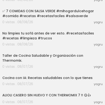
40:48
✅️ 7 COMIDAS CON SALSA VERDE #mihogardulcehogar
#comida #recetas #recetasfaciles #salsaverde
0 vistas . 08/08/26
yagru
03:01
No limpies tu sofá antes de ver esto. #recetasfaciles
#recetas #limpieza #trucos
0 vistas . 08/08/26
yagru
01:39:07
Taller de Cocina Saludable y Organización con
Thermomix.
0 vistas . 08/07/26
yagru
03:04
Cocina con IA: Recetas saludables con lo que tienes
0 vistas . 08/07/26
yagru
10:09
ALIOLI CASERO SIN HUEVO Y CON THERMOMIX 7 !! 😋👍
0 vistas . 08/07/26
yagru