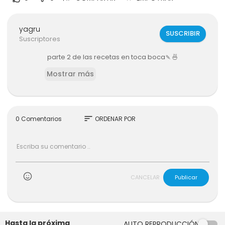
yagru
SUSCRIBIR
Suscriptores
parte 2 de las recetas en toca boca🍡🍜
Mostrar más
sort
0 Comentarios
ORDENAR POR
CANCELAR
Publicar
Hasta la próxima
AUTO REPRODUCCIÓN