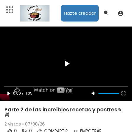
Hazte creador
0:00
/
11:05
Parte 2 de las increíbles recetas y postres🍡
🍜
2
vistas • 07/08/26
0
0
COMPARTIR
EMPOTRAR