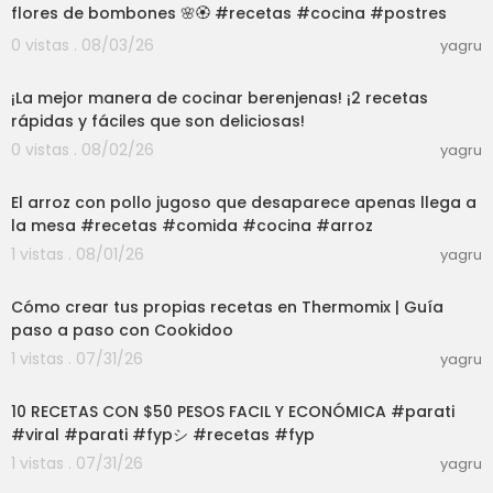
flores de bombones 🌸🏵️ #recetas #cocina #postres
0 vistas . 08/03/26
yagru
09:25
¡La mejor manera de cocinar berenjenas! ¡2 recetas
rápidas y fáciles que son deliciosas!
0 vistas . 08/02/26
yagru
03:00
El arroz con pollo jugoso que desaparece apenas llega a
la mesa #recetas #comida #cocina #arroz
1 vistas . 08/01/26
yagru
03:50
Cómo crear tus propias recetas en Thermomix | Guía
paso a paso con Cookidoo
1 vistas . 07/31/26
yagru
32:05
10 RECETAS CON $50 PESOS FACIL Y ECONÓMICA #parati
#viral #parati #fypシ #recetas #fyp
1 vistas . 07/31/26
yagru
19:58