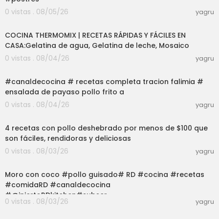
0 vistas . 08/05/26
yagru
02:34:02
COCINA THERMOMIX | RECETAS RÁPIDAS Y FÁCILES EN
CASA:Gelatina de agua, Gelatina de leche, Mosaico
0 vistas . 08/04/26
yagru
03:01
#canaldecocina # recetas completa tracion falimia #
ensalada de payaso pollo frito a
0 vistas . 08/04/26
yagru
03:22
4 recetas con pollo deshebrado por menos de $100 que
son fáciles, rendidoras y deliciosas
0 vistas . 08/03/26
yagru
03:01
Moro con coco #pollo guisado# RD #cocina #recetas
#comidaRD #canaldecocina
#@injertoRDkitchen#subscr
0 vistas . 08/03/26
yagru
03:01