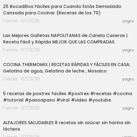
25 Bocadillos Fáciles para Cuando Estás Demasiado
Cansada para Cocinar (Recetas de los 70)
1 vistas . 07/31/26
yagru
07:50
Las Mejores Galletas NAPOLITANAS de Canela Caseras |
Receta Fácil y Rápida MEJOR QUE LAS COMPRADAS
1 vistas . 07/31/26
yagru
01:51:07
COCINA THERMOMIX | RECETAS RÁPIDAS Y FÁCILES EN CASA:
Gelatina de agua, Gelatina de leche , Mosaico
1 vistas . 07/31/26
yagru
05:18
5 recetas de postres faciles #postres #recetas #cocina
#tutorial #pasoapaso #viral #video #youtube
1 vistas . 07/31/26
yagru
21:18
ALFAJORES SALUDABLES 8 recetas sin azúcar sin harina sin
lácteos