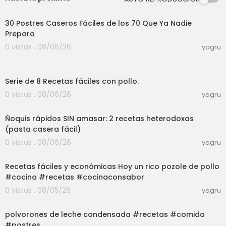
01:15:43
30 Postres Caseros Fáciles de los 70 Que Ya Nadie
Prepara
0 vistas . 08/06/26
yagru
21:35
Serie de 8 Recetas fáciles con pollo.
0 vistas . 08/06/26
yagru
16:58
Ñoquis rápidos SIN amasar: 2 recetas heterodoxas
(pasta casera fácil)
0 vistas . 08/06/26
yagru
03:01
Recetas fáciles y económicas Hoy un rico pozole de pollo
#cocina #recetas #cocinaconsabor
0 vistas . 08/05/26
yagru
03:01
polvorones de leche condensada #recetas #comida
#postres