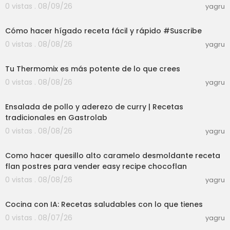
0 vistas . 08/09/26
yagru
lr: https://www.tumblr.com/blog/elsolnetworktv
03:01
X (Twitter): https://x.com/elsolnetworktvThread
s: threads.net/@elsolnetworktvPinterest: https://
Cómo hacer hígado receta fácil y rápido #Suscribe
www.pinterest.com/elsolnetworktv/
0 vistas . 08/08/26
yagru
19:48
Tu Thermomix es más potente de lo que crees
0 vistas . 08/08/26
yagru
56:58
Ensalada de pollo y aderezo de curry | Recetas
tradicionales en Gastrolab
0 vistas . 08/08/26
yagru
02:25:32
Como hacer quesillo alto caramelo desmoldante receta
flan postres para vender easy recipe chocoflan
0 vistas . 08/08/26
yagru
03:04
Cocina con IA: Recetas saludables con lo que tienes
0 vistas . 08/07/26
yagru
09:36