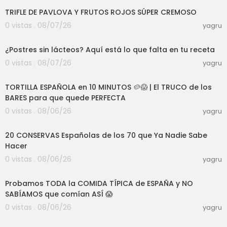
TRIFLE DE PAVLOVA Y FRUTOS ROJOS SÚPER CREMOSO
0 vistas . 08/07/26
yagru
08:40
¿Postres sin lácteos? Aquí está lo que falta en tu receta
0 vistas . 08/07/26
yagru
08:24
TORTILLA ESPAÑOLA en 10 MINUTOS 🥔😱 | El TRUCO de los
BARES para que quede PERFECTA
0 vistas . 08/06/26
yagru
27:30
20 CONSERVAS Españolas de los 70 que Ya Nadie Sabe
Hacer
0 vistas . 08/06/26
yagru
23:32
Probamos TODA la COMIDA TÍPICA de ESPAÑA y NO
SABÍAMOS que comían ASÍ 😱
0 vistas . 08/06/26
yagru
10:39