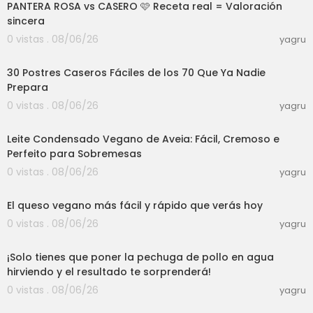
PANTERA ROSA vs CASERO 🩷 Receta real = Valoración
sincera
0 vistas . 08/06/26
yagru
01:15:43
30 Postres Caseros Fáciles de los 70 Que Ya Nadie
Prepara
0 vistas . 08/06/26
yagru
04:17
Leite Condensado Vegano de Aveia: Fácil, Cremoso e
Perfeito para Sobremesas
0 vistas . 08/06/26
yagru
04:13
El queso vegano más fácil y rápido que verás hoy
0 vistas . 08/06/26
yagru
03:00
¡Solo tienes que poner la pechuga de pollo en agua
hirviendo y el resultado te sorprenderá!
0 vistas . 08/06/26
yagru
21:35