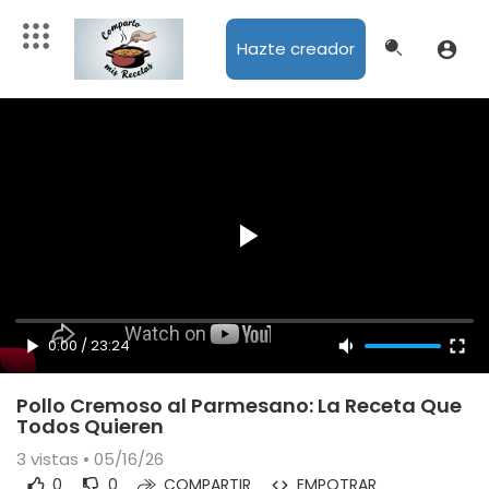
Hazte creador
0:00
/
23:24
Pollo Cremoso al Parmesano: La Receta Que
Todos Quieren
3
vistas • 05/16/26
0
0
COMPARTIR
EMPOTRAR