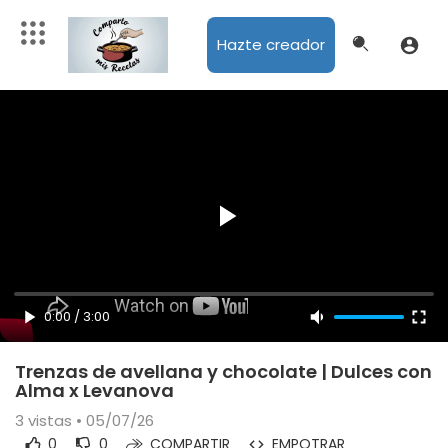
Hazte creador
0:00
/
3:00
Trenzas de avellana y chocolate | Dulces con
Alma x Levanova
3
vistas • 05/07/26
0
0
COMPARTIR
EMPOTRAR