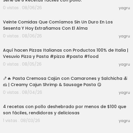
Serie de 8 Recetas fáciles con pollo.
0 vistas . 08/06/26
yagru
34:13
Veinte Comidas Que Comíamos Sin Un Duro En Los
Sesenta Y Hoy Extrañamos Con El Alma
0 vistas . 08/06/26
yagru
03:00
Aquí hacen Pizzas Italianas con Productos 100% de Italia |
Vesuvio Pizza y Pasta #pizza #pasta #food
0 vistas . 08/05/26
yagru
28:30
🍤🔥 Pasta Cremosa Cajún con Camarones y Salchicha 🍝
🧀 | Creamy Cajun Shrimp & Sausage Pasta 😋
0 vistas . 08/04/26
yagru
03:22
4 recetas con pollo deshebrado por menos de $100 que
son fáciles, rendidoras y deliciosas
1 vistas . 08/03/26
yagru
03:12