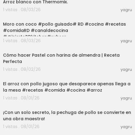
Arroz blanco con Thermomix.
1 vistas . 08/03/26
yagru
03:01
Moro con coco #pollo guisado# RD #cocina #recetas
#comidaRD #canaldecocina
#@injertoRDkitchen#subscr
1 vistas . 08/03/26
yagru
12:25
Cómo hacer Pastel con harina de almendra | Receta
Perfecta
1 vistas . 08/02/26
yagru
03:00
El arroz con pollo jugoso que desaparece apenas llega a
la mesa #recetas #comida #cocina #arroz
1 vistas . 08/01/26
yagru
03:00
¡Con un solo secreto, la pechuga de pollo se convierte en
una obra maestra!
1 vistas . 08/01/26
yagru
03:50