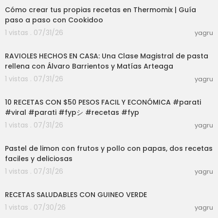
Cómo crear tus propias recetas en Thermomix | Guía
paso a paso con Cookidoo
1 vistas . 07/31/26
yagru
27:38
RAVIOLES HECHOS EN CASA: Una Clase Magistral de pasta
rellena con Álvaro Barrientos y Matías Arteaga
1 vistas . 07/31/26
yagru
32:05
10 RECETAS CON $50 PESOS FACIL Y ECONÓMICA #parati
#viral #parati #fypシ #recetas #fyp
1 vistas . 07/31/26
yagru
29:41
Pastel de limon con frutos y pollo con papas, dos recetas
faciles y deliciosas
1 vistas . 07/31/26
yagru
14:04
RECETAS SALUDABLES CON GUINEO VERDE
1 vistas . 07/30/26
yagru
03:01