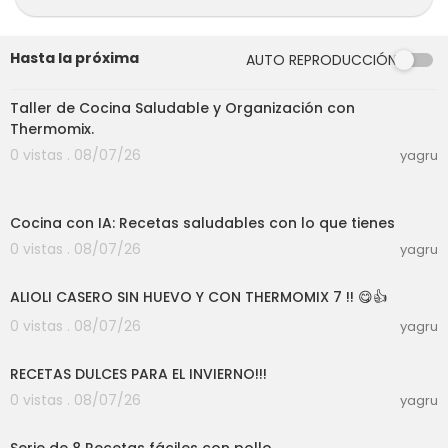
anova #Levadura #Recetas #levadurafresca
Hasta la próxima
AUTO REPRODUCCIÓN
01:39:07
Taller de Cocina Saludable y Organización con
Thermomix.
0 vistas . 08/07/26
yagru
03:04
Cocina con IA: Recetas saludables con lo que tienes
0 vistas . 08/07/26
yagru
10:09
ALIOLI CASERO SIN HUEVO Y CON THERMOMIX 7 !! 😋👍
0 vistas . 08/07/26
yagru
59:14
RECETAS DULCES PARA EL INVIERNO!!!
0 vistas . 08/07/26
yagru
21:35