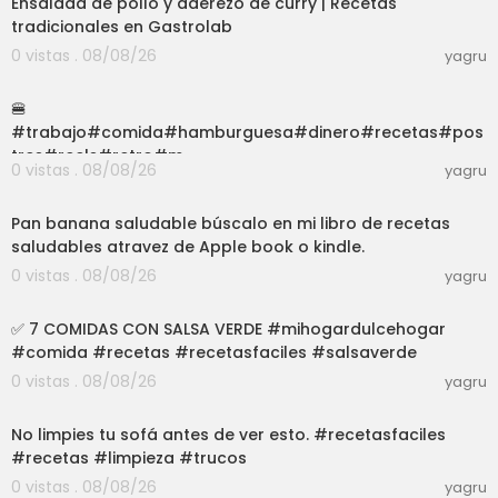
Ensalada de pollo y aderezo de curry | Recetas
tradicionales en Gastrolab
0 vistas . 08/08/26
yagru
03:01
🍔
#trabajo#comida#hamburguesa#dinero#recetas#pos
tres#reels#retro#m
0 vistas . 08/08/26
yagru
exico#parati#foryou#feliz#consejos
06:27
Pan banana saludable búscalo en mi libro de recetas
saludables atravez de Apple book o kindle.
0 vistas . 08/08/26
yagru
40:48
✅️ 7 COMIDAS CON SALSA VERDE #mihogardulcehogar
#comida #recetas #recetasfaciles #salsaverde
0 vistas . 08/08/26
yagru
03:01
No limpies tu sofá antes de ver esto. #recetasfaciles
#recetas #limpieza #trucos
0 vistas . 08/08/26
yagru