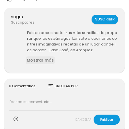
yagru
SUSCRIBIR
Suscriptores
Existen pocas hortalizas más sencillas de prepa
rar que los espárragos. Lánzate a cocinarlos co
n tres imaginativas recetas de un lugar donde l
os bordan: Casa José, en Aranjuez.
Mostrar más
EL COMIDISTA estrena canal en YouTube, ¿A qué
esperas para suscribirte?
http://cort.as/-7Mg5
Cada semana publicamos nuevos vídeos de g
astronomía, recetas, restaurantes, curiosidade
s del arte culinario y mucho más.
sort
0 Comentarios
ORDENAR POR
Mikel López Iturriaga y su equipo estrenan canal
de YouTube para seguir 'dando la tabarra' con l
a comida.
¡Suscríbete ya a nuestro canal!:
http://cort.as/-7
Mg5
CANCELAR
Publicar