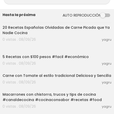
El Comidista es una web muy maja que incluye r
ecetas, info sobre trastos de cocina, restaurant
es, productos y cualquier tontería que se les oc
Hasta la próxima
AUTO REPRODUCCIÓN
urra a sus autores.
27:18
Visita ➜
https://elcomidista.elpais.com/
20 Recetas Españolas Olvidadas de Carne Picada que Ya
Síguenos en Facebook ➜
https://www.faceboo
Nadie Cocina
k.com/elcomidista/
0 vistas . 08/09/26
yagru
Síguenos en Twitter ➜
https://twitter.com/ElCom
idista
10:27
Síguenos en Instagram ➜
https://www.instagra
5 Recetas con $100 pesos #facil #económico
m.com/elcomidista
0 vistas . 08/09/26
yagru
06:28
Carne con Tomate al estilo tradicional Deliciosa y Sencilla
0 vistas . 08/09/26
yagru
03:01
Macarrones con chistorra, trucos y tips de cocina
#canaldecocina #cocinaconsabor #recetas #food
0 vistas . 08/09/26
yagru
03:01