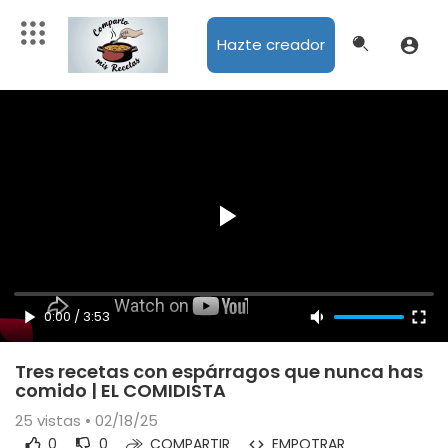
Hazte creador
0:00
/
3:53
Tres recetas con espárragos que nunca has
comido | EL COMIDISTA
25
vistas • 02/18/25
0
0
COMPARTIR
EMPOTRAR