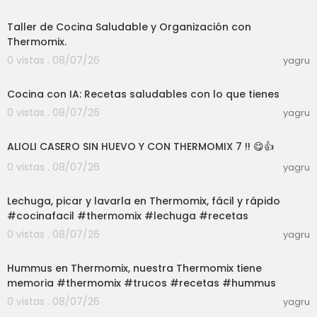
01:39:07
Taller de Cocina Saludable y Organización con
Thermomix.
0 vistas . 08/07/26
yagru
03:04
Cocina con IA: Recetas saludables con lo que tienes
0 vistas . 08/07/26
yagru
10:09
ALIOLI CASERO SIN HUEVO Y CON THERMOMIX 7 !! 😋👍
0 vistas . 08/07/26
yagru
03:33
Lechuga, picar y lavarla en Thermomix, fácil y rápido
#cocinafacil #thermomix #lechuga #recetas
0 vistas . 08/07/26
yagru
08:58
Hummus en Thermomix, nuestra Thermomix tiene
memoria #thermomix #trucos #recetas #hummus
0 vistas . 08/07/26
yagru
02:36:40