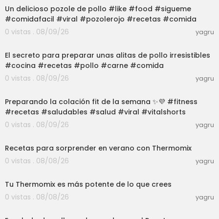
Un delicioso pozole de pollo #like #food #sigueme
#comidafacil #viral #pozolerojo #recetas #comida
0 vistas . 08/09/26
yagru
03:00
El secreto para preparar unas alitas de pollo irresistibles
#cocina #recetas #pollo #carne #comida
0 vistas . 08/09/26
yagru
03:06
Preparando la colación fit de la semana ✨💜 #fitness
#recetas #saludables #salud #viral #vitalshorts
0 vistas . 08/09/26
yagru
31:09
Recetas para sorprender en verano con Thermomix
0 vistas . 08/08/26
yagru
19:48
Tu Thermomix es más potente de lo que crees
0 vistas . 08/08/26
yagru
56:58