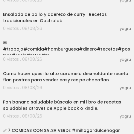
0 vistas . 08/08/26
yagru
56:58
Ensalada de pollo y aderezo de curry | Recetas
tradicionales en Gastrolab
0 vistas . 08/08/26
yagru
03:01
🍔
#trabajo#comida#hamburguesa#dinero#recetas#pos
tres#reels#retro#m
0 vistas . 08/08/26
yagru
exico#parati#foryou#feliz#consejos
02:25:32
Como hacer quesillo alto caramelo desmoldante receta
flan postres para vender easy recipe chocoflan
0 vistas . 08/08/26
yagru
06:27
Pan banana saludable búscalo en mi libro de recetas
saludables atravez de Apple book o kindle.
0 vistas . 08/08/26
yagru
40:48
✅️ 7 COMIDAS CON SALSA VERDE #mihogardulcehogar