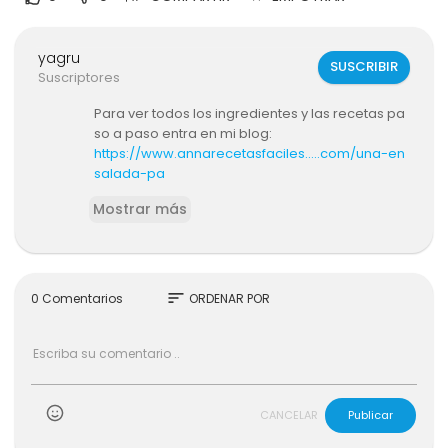
yagru
SUSCRIBIR
Suscriptores
Para ver todos los ingredientes y las recetas pa
so a paso entra en mi blog:
https://www.annarecetasfaciles.....com/una-en
salada-pa
Mostrar más
Suscríbete a mis canales
CANAL PRINCIPAL Anna Recetasfaciles:
https://w
ww.youtube.com/annarecetasfaciles
sort
0 Comentarios
ORDENAR POR
CANAL SECUNDARIO:
https://www.youtube.com/
channe....l/UCpSjddMLeoJnoFPt6
Sube tu foto a Instagram y etiquétame @annar
ecetasfaciles y usa el hashtag #annarecetasfa
CANCELAR
Publicar
ciles