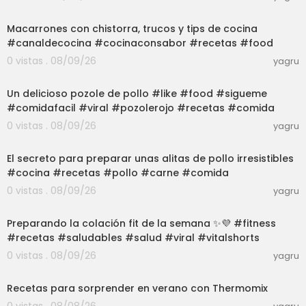
03:01
Macarrones con chistorra, trucos y tips de cocina
#canaldecocina #cocinaconsabor #recetas #food
0 vistas . 08/09/26
yagru
03:01
Un delicioso pozole de pollo #like #food #sigueme
#comidafacil #viral #pozolerojo #recetas #comida
0 vistas . 08/09/26
yagru
03:00
El secreto para preparar unas alitas de pollo irresistibles
#cocina #recetas #pollo #carne #comida
0 vistas . 08/09/26
yagru
03:06
Preparando la colación fit de la semana ✨💜 #fitness
#recetas #saludables #salud #viral #vitalshorts
0 vistas . 08/09/26
yagru
31:09
Recetas para sorprender en verano con Thermomix