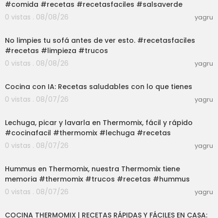
#comida #recetas #recetasfaciles #salsaverde
0 vistas . 08/08/26
yagru
03:01
No limpies tu sofá antes de ver esto. #recetasfaciles
#recetas #limpieza #trucos
0 vistas . 08/08/26
yagru
03:04
Cocina con IA: Recetas saludables con lo que tienes
0 vistas . 08/07/26
yagru
03:33
Lechuga, picar y lavarla en Thermomix, fácil y rápido
#cocinafacil #thermomix #lechuga #recetas
0 vistas . 08/07/26
yagru
08:58
Hummus en Thermomix, nuestra Thermomix tiene
memoria #thermomix #trucos #recetas #hummus
0 vistas . 08/07/26
yagru
02:36:40
COCINA THERMOMIX | RECETAS RÁPIDAS Y FÁCILES EN CASA: