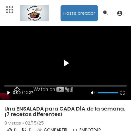
Hazte creador
0:00
/
12:27
Una ENSALADA para CADA DÍA de la semana.
¡7 recetas diferentes!
9
vistas • 02/15/25
0
0
COMPARTIR
EMPOTRAR