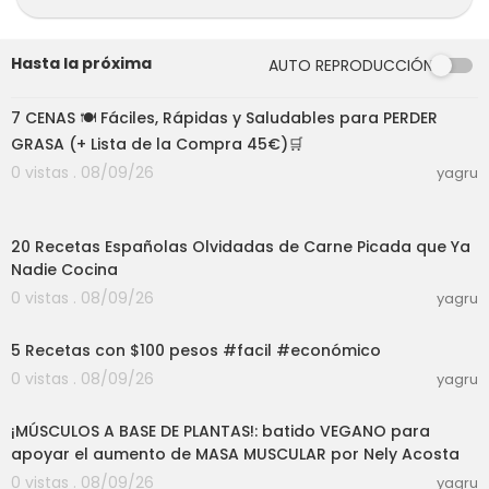
Sígueme en:
YOUTUBE
https://www.youtube.com/annarecet
Hasta la próxima
AUTO REPRODUCCIÓN
asfaciles
12:08
INSTAGRAM
https://www.instagram.com/annar
ecetasfaciles/
7 CENAS 🍽️ Fáciles, Rápidas y Saludables para PERDER
FACEBOOK
https://www.facebook.com/annare
GRASA (+ Lista de la Compra 45€)🛒
cetasfaciles/
0 vistas . 08/09/26
yagru
TWITTER
http://twitter.com/Sariaa1
Suscríbete a mi canal en inglés
https://www.yo
27:18
utube.com/channe....l/UCvIcDbTQkpmvDleTc
20 Recetas Españolas Olvidadas de Carne Picada que Ya
TIK TOK
https://vm.tiktok.com/ZMejmtntF/
ODYSEE
https://odysee.com/$/invite/@annarec
Nadie Cocina
etasfaciles:b
0 vistas . 08/09/26
yagru
Visita MI BLOG ANNA RECESTAS FÁCILES
http://ww
10:27
w.annarecetasfaciles.com/
5 Recetas con $100 pesos #facil #económico
0 vistas . 08/09/26
yagru
19:03
Contacto: anna@annarecetasfaciles.com
¡MÚSCULOS A BASE DE PLANTAS!: batido VEGANO para
apoyar el aumento de MASA MUSCULAR por Nely Acosta
0 vistas . 08/09/26
yagru