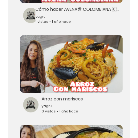
Cómo hacer AVENA🥡 COLOMBIANA 🇨🇴 fácil y DELICIOSA😋
yagru
1 vistas • 1 año hace
Arroz con mariscos
yagru
0 vistas • 1 año hace