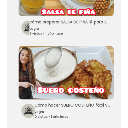
cómo preparar SALSA DE PIÑA 🍍 para tus CARNES NAVIDEÑAS 🌲FÁCIL Y MUY DELICIOSA 😋
yagru
3 vistas • 1 año hace
Cómo hacer SUERO COSTEÑO fácil y DELICIOSO 😋
yagru
0 vistas • 1 año hace