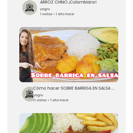
ARROZ CHINO ¡Colombiano!
yagru
1 vistas • 1 año hace
Cómo hacer SOBRE BARRIGA EN SALSA receta COLOMBIANA 🇨🇴😋
yagru
0 vistas • 1 año hace