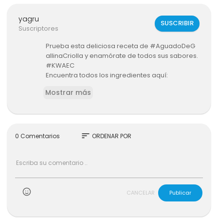
yagru
SUSCRIBIR
Suscriptores
Prueba esta deliciosa receta de #AguadoDeG
allinaCriolla y enamórate de todos sus sabores.
#KWAEC
Encuentra todos los ingredientes aquí:
https://recetaskwa.com/2024/02..../02/aguado
Mostrar más
-de-gallin
SÍGUENOS:
FB:
https://tinyurl.com/ybs5zysg
IG: @KWA.EC
sort
0 Comentarios
ORDENAR POR
Más recetas aquí:
https://recetaskwa.com
CONTACTO/BUSINESS: KWAVIDEOEC@GMAIL.CO
M
CANCELAR
Publicar
TODOS LOS DERECHOS RESERVADOS.