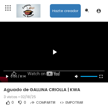
Hazte creador
0:00
/
8:14
Aguado de GALLINA CRIOLLA | KWA
3
vistas • 02/18/25
0
0
COMPARTIR
EMPOTRAR