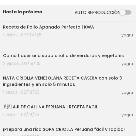
Hasta la próxima
AUTO REPRODUCCIÓN
06:18
Receta de Pollo Apanado Perfecto | KWA
1 vistas . 07/04/26
yagru
00:06:21
Como hacer una sopa criolla de verduras y vegetales
2 vistas . 02/18/25
yagru
00:04:11
NATA CRIOLLA VENEZOLANA RECETA CASERA con solo 3
ingredientes y en solo 5 minutos
1 vistas . 02/18/25
yagru
00:03:42
🇵🇪 AJI DE GALLINA PERUANA | RECETA FACIL
1 vistas . 02/18/25
yagru
00:08:36
¡Prepara una rica SOPA CRIOLLA Peruana fácil y rapida!