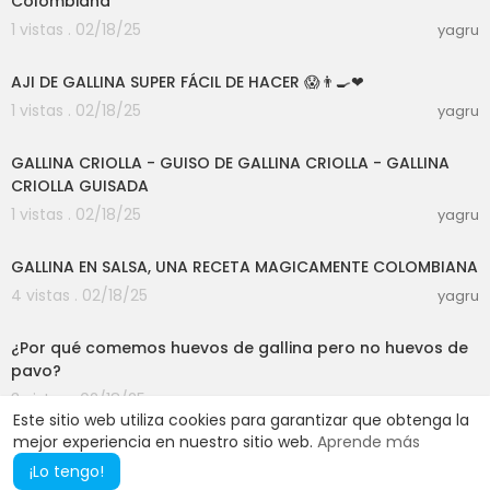
Colombiana
1 vistas . 02/18/25
yagru
00:04:21
AJI DE GALLINA SUPER FÁCIL DE HACER 😱👨‍🍳❤
1 vistas . 02/18/25
yagru
00:03:00
GALLINA CRIOLLA - GUISO DE GALLINA CRIOLLA - GALLINA
CRIOLLA GUISADA
1 vistas . 02/18/25
yagru
00:15:54
GALLINA EN SALSA, UNA RECETA MAGICAMENTE COLOMBIANA
4 vistas . 02/18/25
yagru
00:02:03
¿Por qué comemos huevos de gallina pero no huevos de
pavo?
3 vistas . 02/18/25
yagru
Este sitio web utiliza cookies para garantizar que obtenga la
mejor experiencia en nuestro sitio web.
Aprende más
¡Lo tengo!