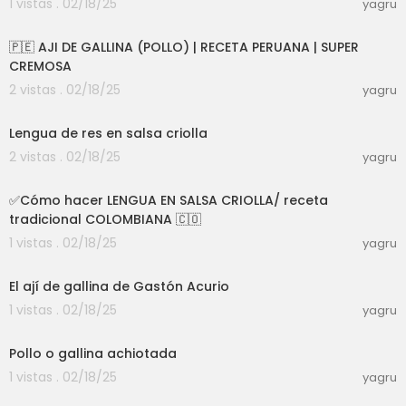
1 vistas . 02/18/25
yagru
00:08:46
🇵🇪 AJI DE GALLINA (POLLO) | RECETA PERUANA | SUPER
CREMOSA
2 vistas . 02/18/25
yagru
00:12:30
Lengua de res en salsa criolla
2 vistas . 02/18/25
yagru
00:07:29
✅️Cómo hacer LENGUA EN SALSA CRIOLLA/ receta
tradicional COLOMBIANA 🇨🇴
1 vistas . 02/18/25
yagru
00:01:30
El ají de gallina de Gastón Acurio
1 vistas . 02/18/25
yagru
00:04:32
Pollo o gallina achiotada
1 vistas . 02/18/25
yagru
00:06:54