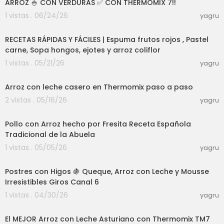
ARROZ 🍚 CON VERDURAS ✅ CON THERMOMIX 7!!
es
1 vistas . 06/24/26
yagru
01:25:47
Mis electrodomésticos TEKA
Horno Pirolítico
https://bit.ly/hlb840p07
RECETAS RÁPIDAS Y FÁCILES | Espuma frutos rojos , Pastel
Microondas con grill
https://bit.ly/mlc84407
carne, Sopa hongos, ejotes y arroz coliflor
Envasadora código único
https://bit.ly/vs152gs0
1 vistas . 05/21/26
yagru
7
08:33
Placa modular SlideCooking
https://bit.ly/izs346
0007
Arroz con leche casero en Thermomix paso a paso
Horno Pirolítico MaestroPizza
https://bit.ly/3t10B
2 vistas . 05/16/26
yagru
qa
03:01
Placa inducción 60 cm
https://bit.ly/3mTQIXD
Pollo con Arroz hecho por Fresita Receta Española
Campana vertical (Opción A)
https://bit.ly/3eJu
Tradicional de la Abuela
Sll
Frigorífico columna
https://bit.ly/3sPf4pj
1 vistas . 05/05/26
yagru
Congelador columna
https://bit.ly/3JF4HdN
09:36
Postres con Higos 🍇 Queque, Arroz con Leche y Mousse
Irresistibles Giros Canal 6
Contacto: anna@annarecetasfaciles.com
1 vistas . 04/30/26
yagru
05:36
El MEJOR Arroz con Leche Asturiano con Thermomix TM7