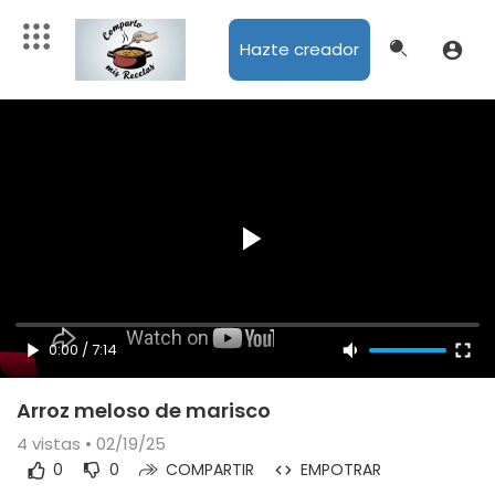
Hazte creador
0:00
/
7:14
Arroz meloso de marisco
4
vistas • 02/19/25
0
0
COMPARTIR
EMPOTRAR