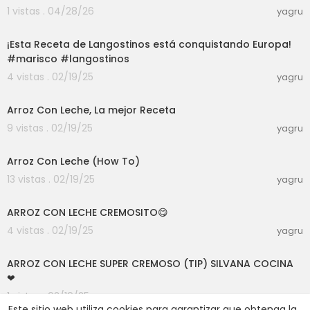
1 vistas . 04/28/26
yagru
00:03:58
¡Esta Receta de Langostinos está conquistando Europa!
#marisco #langostinos
4 vistas . 02/19/25
yagru
00:11:32
Arroz Con Leche, La mejor Receta
9 vistas . 02/19/25
yagru
00:07:00
Arroz Con Leche (How To)
13 vistas . 02/19/25
yagru
00:05:59
ARROZ CON LECHE CREMOSITO😋
4 vistas . 02/19/25
yagru
00:04:45
ARROZ CON LECHE SUPER CREMOSO (TIP) SILVANA COCINA
❤
1 vistas . 02/19/25
yagru
Este sitio web utiliza cookies para garantizar que obtenga la