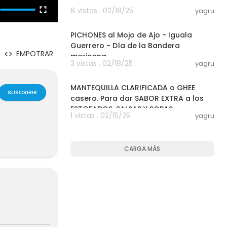
8 vistas . 02/18/25
yagru
00:08:19
PICHONES al Mojo de Ajo - Iguala
Guerrero - Día de la Bandera
EMPOTRAR
mexicana
3 vistas . 02/18/25
yagru
00:06:01
MANTEQUILLA CLARIFICADA o GHEE
SUSCRIBIR
casero. Para dar SABOR EXTRA a los
ESTOFADOS, SALSAS Y SOPAS
1 vistas . 02/15/25
yagru
CARGA MÁS