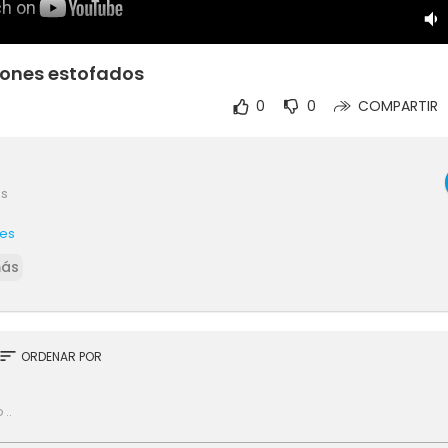
ones estofados
0
0
COMPARTIR
es
.es
más
sort
ORDENAR POR