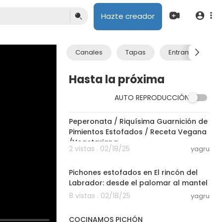
Hazte creador
Canales
Tapas
Entrantes
Hasta la próxima
AUTO REPRODUCCIÓN
00:05:59
Peperonata / Riquísima Guarnición de
Pimientos Estofados / Receta Vegana
/Vegetariana
2 vistas . 02/18/25
yagru
00:18:15
Pichones estofados en El rincón del
Labrador: desde el palomar al mantel
8 vistas . 02/18/25
yagru
00:04:28
COCINAMOS PICHÓN