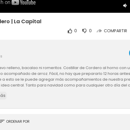
ero | La Capital
0
0
COMPARTIR
es
o relleno, bacalao ni romeritos. Costillar de Cordero al horno con u
o acompañado de arroz. Fácil, no hay que prepararlo 12 horas antes 
 a esto se le puede agregar más acompañamientos de nuestra pre
a idea central. Tanto para navidad como para cualquier otro día del 
más
 Cordero a la Parrilla:
https://youtu.be/0CfoGPDf-CI
ttp://amzn.to/2yMObU9
(affiliate)
http://amzn.to/2vZ9RtU
(affiliate)
sort
ORDENAR POR
———————————————————————