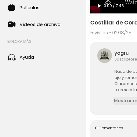
0:00
/
7:48
Películas
Costillar de Cord
Vídeos de archivo
5
vistas • 02/18/25
EXPLORA MÁS
yagru
Ayuda
Suscriptor
Nada de pav
ajo y romer
Claramente
o es solo l
Mostrar 
Chuletas de
Mi horno:
h
Mi asador:
0 Comentarios
——————