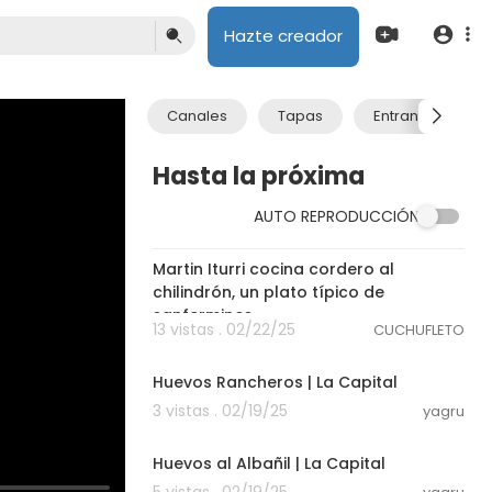
Hazte creador
Canales
Tapas
Entrantes
Hasta la próxima
AUTO REPRODUCCIÓN
00:04:05
Martin Iturri cocina cordero al
chilindrón, un plato típico de
sanfermines
13 vistas . 02/22/25
CUCHUFLETO
00:08:02
Huevos Rancheros | La Capital
3 vistas . 02/19/25
yagru
00:08:30
Huevos al Albañil | La Capital