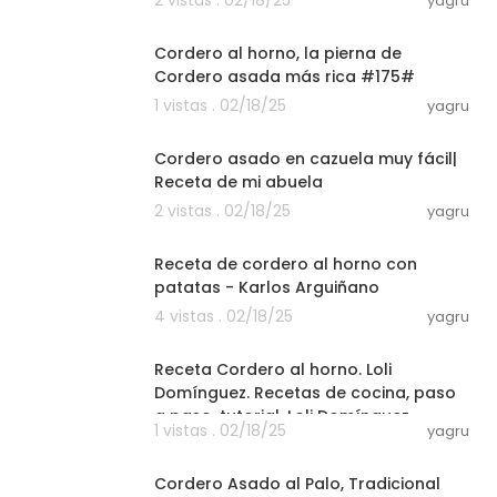
yagru
00:03:19
Cordero al horno, la pierna de
Cordero asada más rica #175#
1 vistas . 02/18/25
yagru
00:07:38
Cordero asado en cazuela muy fácil|
Receta de mi abuela
2 vistas . 02/18/25
yagru
00:04:06
Receta de cordero al horno con
patatas - Karlos Arguiñano
4 vistas . 02/18/25
yagru
00:04:29
Receta Cordero al horno. Loli
Domínguez. Recetas de cocina, paso
a paso, tutorial. Loli Domínguez
1 vistas . 02/18/25
yagru
00:19:49
Cordero Asado al Palo, Tradicional