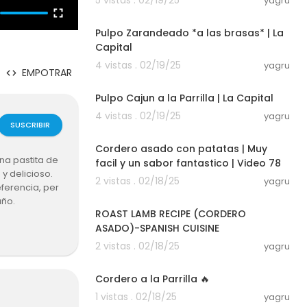
5 vistas . 02/19/25
yagru
00:06:26
Pulpo Zarandeado *a las brasas* | La
Capital
4 vistas . 02/19/25
yagru
EMPOTRAR
00:08:50
Pulpo Cajun a la Parrilla | La Capital
4 vistas . 02/19/25
yagru
SUSCRIBIR
00:04:18
Cordero asado con patatas | Muy
na pastita de
facil y un sabor fantastico | Video 78
y delicioso.
2 vistas . 02/18/25
yagru
ferencia, per
00:03:20
año.
ROAST LAMB RECIPE (CORDERO
ASADO)-SPANISH CUISINE
2 vistas . 02/18/25
yagru
00:11:59
Cordero a la Parrilla 🔥
1 vistas . 02/18/25
yagru
00:29:20