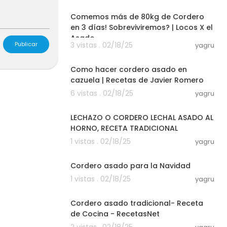
Comemos más de 80kg de Cordero
en 3 días! Sobreviviremos? | Locos X el
Asado
3 vistas . 02/18/25
Publicar
yagru
00:10:47
Como hacer cordero asado en
cazuela | Recetas de Javier Romero
6 vistas . 02/18/25
yagru
00:06:10
LECHAZO O CORDERO LECHAL ASADO AL
HORNO, RECETA TRADICIONAL
1 vistas . 02/18/25
yagru
00:01:32
Cordero asado para la Navidad
1 vistas . 02/18/25
yagru
00:01:20
Cordero asado tradicional- Receta
de Cocina - RecetasNet
2 vistas . 02/18/25