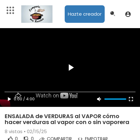
Hazte creador
0:00
/
4:00
ENSALADA de VERDURAS al VAPOR cómo
hacer verduras al vapor con o sin vaporera
8
vistas • 02/15/25
0
0
COMPARTIR
EMPOTRAR