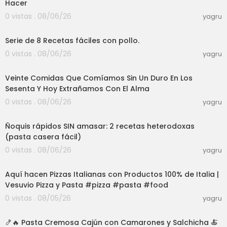
Hacer
0 vistas . 08/06/26
yagru
21:35
Serie de 8 Recetas fáciles con pollo.
0 vistas . 08/06/26
yagru
34:13
Veinte Comidas Que Comíamos Sin Un Duro En Los
Sesenta Y Hoy Extrañamos Con El Alma
0 vistas . 08/06/26
yagru
16:58
Ñoquis rápidos SIN amasar: 2 recetas heterodoxas
(pasta casera fácil)
0 vistas . 08/06/26
yagru
03:00
Aquí hacen Pizzas Italianas con Productos 100% de Italia |
Vesuvio Pizza y Pasta #pizza #pasta #food
0 vistas . 08/05/26
yagru
28:30
🍤🔥 Pasta Cremosa Cajún con Camarones y Salchicha 🍝