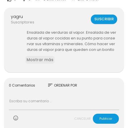
yagru
SUSCRIBIR
Suscriptores
Ensalada de verduras al vapor. Ensalada de ver
duras al vapor cocidas en su punto para conse
rvar sus vitaminas y minerales. Cómo hacer ver
duras al vapor para que queden con un bonito
color, una textura agradable. Las verduras al va
Mostrar más
por son ideales como guarnición para acompa
ñar tus comidas o como una cena ligera y nos ll
enan de bienestar. Gracias por ver la receta!
sort
0 Comentarios
ORDENAR POR
👩‍🍳 MÁS RECETAS EN:
http://corazoncontentoconley.com
😊 ÚNETE A FACEBOOK:
http://facebook.com/CorazonContentoConLey
CANCELAR
Publicar