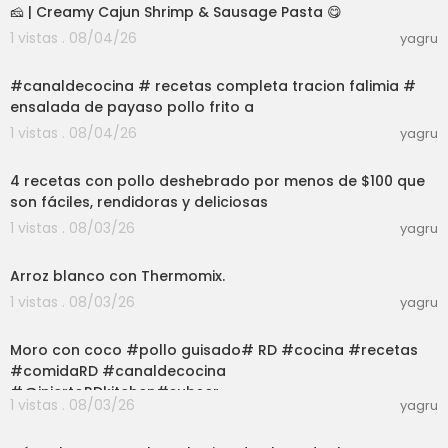
🧀 | Creamy Cajun Shrimp & Sausage Pasta 😋
1 vistas . 08/04/26
yagru
03:01
#canaldecocina # recetas completa tracion falimia #
ensalada de payaso pollo frito a
1 vistas . 08/04/26
yagru
03:22
4 recetas con pollo deshebrado por menos de $100 que
son fáciles, rendidoras y deliciosas
1 vistas . 08/03/26
yagru
03:12
Arroz blanco con Thermomix.
1 vistas . 08/03/26
yagru
03:01
Moro con coco #pollo guisado# RD #cocina #recetas
#comidaRD #canaldecocina
#@injertoRDkitchen#subscr
1 vistas . 08/03/26
yagru
12:25