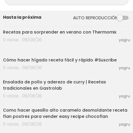
#ensalada #verduras #verdurasalvapor
Hasta la próxima
AUTO REPRODUCCIÓN
31:09
Recetas para sorprender en verano con Thermomix
0 vistas . 08/08/26
yagru
03:01
Cómo hacer hígado receta fácil y rápido #Suscribe
0 vistas . 08/08/26
yagru
56:58
Ensalada de pollo y aderezo de curry | Recetas
tradicionales en Gastrolab
0 vistas . 08/08/26
yagru
02:25:32
Como hacer quesillo alto caramelo desmoldante receta
flan postres para vender easy recipe chocoflan
0 vistas . 08/08/26
yagru
40:48