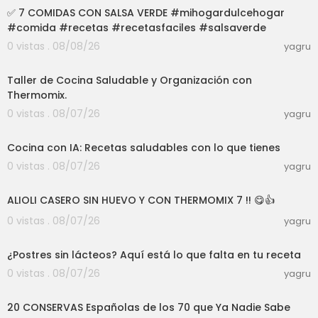
✅️ 7 COMIDAS CON SALSA VERDE #mihogardulcehogar
#comida #recetas #recetasfaciles #salsaverde
0 vistas . 08/08/26
yagru
01:39:07
Taller de Cocina Saludable y Organización con
Thermomix.
0 vistas . 08/07/26
yagru
03:04
Cocina con IA: Recetas saludables con lo que tienes
0 vistas . 08/07/26
yagru
10:09
ALIOLI CASERO SIN HUEVO Y CON THERMOMIX 7 !! 😋👍
0 vistas . 08/07/26
yagru
08:40
¿Postres sin lácteos? Aquí está lo que falta en tu receta
0 vistas . 08/07/26
yagru
27:30
20 CONSERVAS Españolas de los 70 que Ya Nadie Sabe