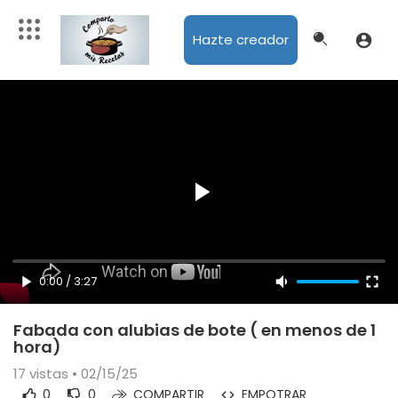
Hazte creador
0:00
/
3:27
Fabada con alubias de bote ( en menos de 1
hora)
17
vistas • 02/15/25
0
0
COMPARTIR
EMPOTRAR