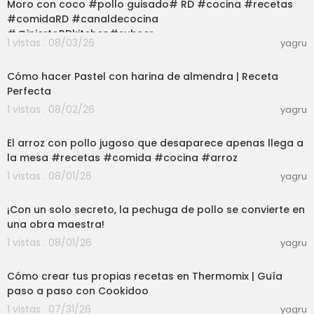
Moro con coco #pollo guisado# RD #cocina #recetas
#comidaRD #canaldecocina
#@injertoRDkitchen#subscr
1 vistas . 08/03/26
yagru
12:25
Cómo hacer Pastel con harina de almendra | Receta
Perfecta
1 vistas . 08/02/26
yagru
03:00
El arroz con pollo jugoso que desaparece apenas llega a
la mesa #recetas #comida #cocina #arroz
1 vistas . 08/01/26
yagru
03:00
¡Con un solo secreto, la pechuga de pollo se convierte en
una obra maestra!
1 vistas . 08/01/26
yagru
03:50
Cómo crear tus propias recetas en Thermomix | Guía
paso a paso con Cookidoo
1 vistas . 07/31/26
yagru