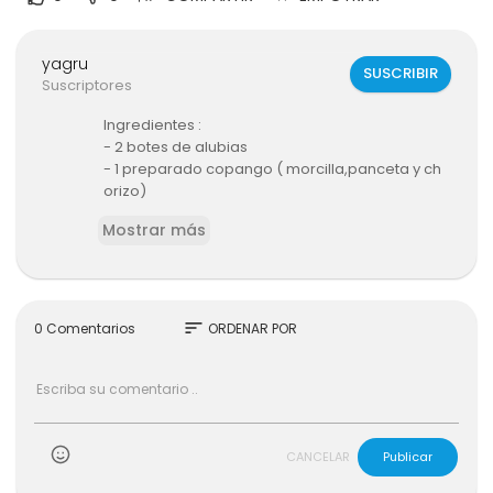
yagru
SUSCRIBIR
Suscriptores
Ingredientes :
- 2 botes de alubias
- 1 preparado copango ( morcilla,panceta y ch
orizo)
- 1 cebolla
Mostrar más
- 2 dientes de ajo
- sal
- aceite de oliva virgen extra
- pimentón dulce
sort
0 Comentarios
ORDENAR POR
CANCELAR
Publicar