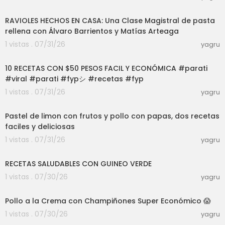
27:38
RAVIOLES HECHOS EN CASA: Una Clase Magistral de pasta
rellena con Álvaro Barrientos y Matías Arteaga
1 vistas . 07/31/26
yagru
32:05
10 RECETAS CON $50 PESOS FACIL Y ECONÓMICA #parati
#viral #parati #fypシ #recetas #fyp
1 vistas . 07/31/26
yagru
29:41
Pastel de limon con frutos y pollo con papas, dos recetas
faciles y deliciosas
1 vistas . 07/31/26
yagru
14:04
RECETAS SALUDABLES CON GUINEO VERDE
1 vistas . 07/30/26
yagru
03:01
Pollo a la Crema con Champiñones Super Económico 😱
1 vistas . 07/30/26
yagru
01:09:47