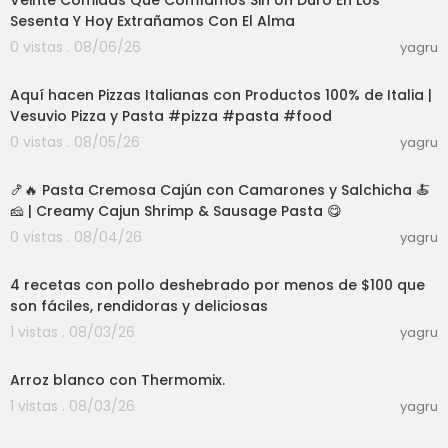
Veinte Comidas Que Comíamos Sin Un Duro En Los
Sesenta Y Hoy Extrañamos Con El Alma
0 vistas . 08/06/26
yagru
03:00
Aquí hacen Pizzas Italianas con Productos 100% de Italia |
Vesuvio Pizza y Pasta #pizza #pasta #food
0 vistas . 08/05/26
yagru
28:30
🍤🔥 Pasta Cremosa Cajún con Camarones y Salchicha 🍝
🧀 | Creamy Cajun Shrimp & Sausage Pasta 😋
0 vistas . 08/04/26
yagru
03:22
4 recetas con pollo deshebrado por menos de $100 que
son fáciles, rendidoras y deliciosas
1 vistas . 08/03/26
yagru
03:12
Arroz blanco con Thermomix.
1 vistas . 08/03/26
yagru
03:01