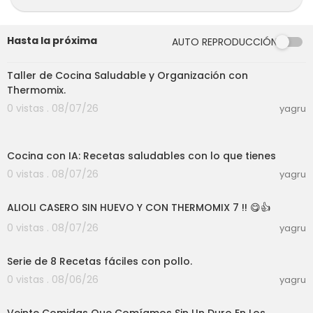
Hasta la próxima
AUTO REPRODUCCIÓN
01:39:07
Taller de Cocina Saludable y Organización con
Thermomix.
0 vistas . 08/07/26
yagru
03:04
Cocina con IA: Recetas saludables con lo que tienes
0 vistas . 08/07/26
yagru
10:09
ALIOLI CASERO SIN HUEVO Y CON THERMOMIX 7 !! 😋👍
0 vistas . 08/07/26
yagru
21:35
Serie de 8 Recetas fáciles con pollo.
0 vistas . 08/06/26
yagru
34:13