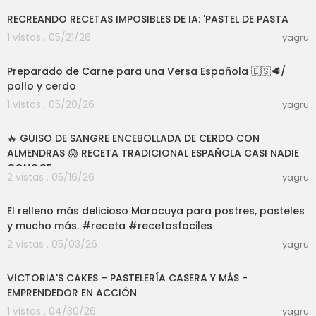
RECREANDO RECETAS IMPOSIBLES DE IA: 'PASTEL DE PASTA
1 vistas . 05/21/26
yagru
08:16
Preparado de Carne para una Versa Española 🇪🇸🥩/
pollo y cerdo
1 vistas . 05/20/26
yagru
11:24
🔥 GUISO DE SANGRE ENCEBOLLADA DE CERDO CON
ALMENDRAS 😱 RECETA TRADICIONAL ESPAÑOLA CASI NADIE
CONOCE
2 vistas . 05/16/26
yagru
03:00
El relleno más delicioso Maracuya para postres, pasteles
y mucho más. #receta #recetasfaciles
2 vistas . 05/03/26
yagru
07:06
VICTORIA'S CAKES – PASTELERÍA CASERA Y MÁS -
EMPRENDEDOR EN ACCIÓN
1 vistas . 04/30/26
yagru