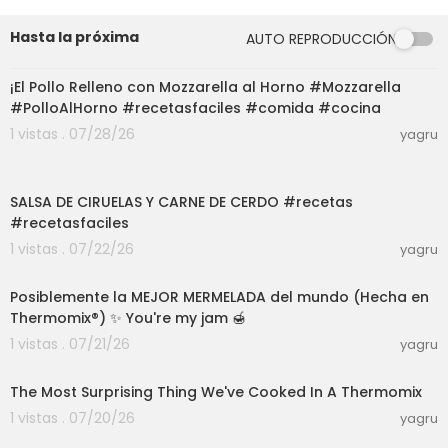
Hasta la próxima
AUTO REPRODUCCIÓN
03:00
¡El Pollo Relleno con Mozzarella al Horno #Mozzarella
#PolloAlHorno #recetasfaciles #comida #cocina
1 vistas . 07/28/26
yagru
05:20
SALSA DE CIRUELAS Y CARNE DE CERDO #recetas
#recetasfaciles
1 vistas . 07/22/26
yagru
04:01
Posiblemente la MEJOR MERMELADA del mundo (Hecha en
Thermomix®) ✨ You're my jam 🍯
1 vistas . 07/21/26
yagru
06:23
The Most Surprising Thing We've Cooked In A Thermomix
1 vistas . 07/20/26
yagru
09:27