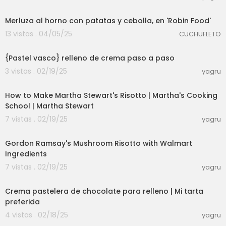
00:12:55
Merluza al horno con patatas y cebolla, en 'Robin Food'
13 vistas . 04/05/25
CUCHUFLETO
00:02:54
{Pastel vasco} relleno de crema paso a paso
3 vistas . 02/19/25
yagru
00:06:30
How to Make Martha Stewart's Risotto | Martha's Cooking
School | Martha Stewart
7 vistas . 02/19/25
yagru
00:10:17
Gordon Ramsay's Mushroom Risotto with Walmart
Ingredients
7 vistas . 02/19/25
yagru
00:03:14
Crema pastelera de chocolate para relleno | Mi tarta
preferida
4 vistas . 02/18/25
yagru
00:06:34