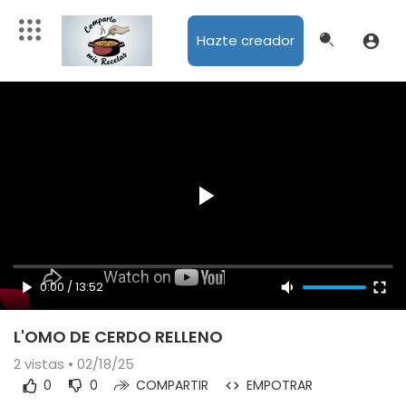
Hazte creador
0:00
/
13:52
L'OMO DE CERDO RELLENO
2
vistas • 02/18/25
0
0
COMPARTIR
EMPOTRAR