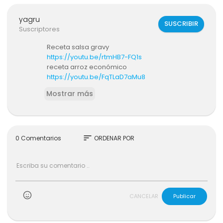
yagru
SUSCRIBIR
Suscriptores
Receta salsa gravy
https://youtu.be/rtmHB7-FQ1s
receta arroz económico
https://youtu.be/FqTLaD7aMu8
Mostrar más
sort
0 Comentarios
ORDENAR POR
CANCELAR
Publicar