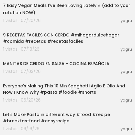
7 Easy Vegan Meals I've Been Loving Lately ⭐ (add to your
rotation NOW)
1 vistas . 07/20/26
yagru
52:36
9 RECETAS FACILES CON CERDO #mihogardulcehogar
#comida #recetas #recetasfaciles
1 vistas . 07/18/26
yagru
09:08
MANITAS DE CERDO EN SALSA - COCINA ESPAÑOLA
1 vistas . 07/03/26
yagru
03:00
Everyone's Making This 10 Min Spaghetti Aglio E Olio And
Now I Know Why #pasta #foodie #shorts
1 vistas . 06/20/26
yagru
03:00
Let's Make Pasta in different way #food #recipe
#breakfastfood #easyrecipe
1 vistas . 06/16/26
yagru
14:07