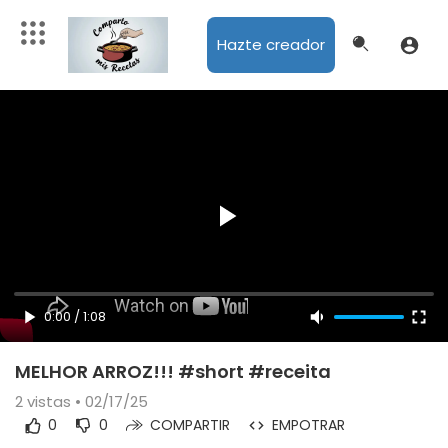
Hazte creador
0:00
/
1:08
MELHOR ARROZ!!! #short #receita
2
vistas • 02/17/25
0
0
COMPARTIR
EMPOTRAR