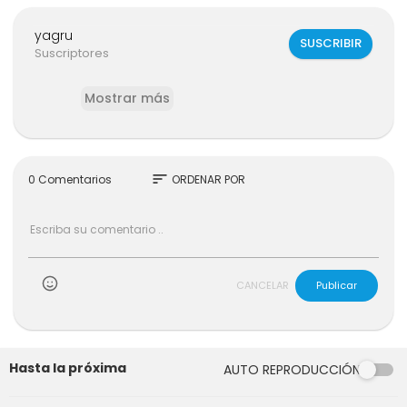
yagru
SUSCRIBIR
Suscriptores
Mostrar más
sort
0 Comentarios
ORDENAR POR
CANCELAR
Publicar
Hasta la próxima
AUTO REPRODUCCIÓN
03:01