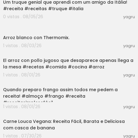
Um truque genial que aprendi com um amigo da Itália!
#receita #receitas #truque #italia
0 vistas . 08/05/26
yagru
03:12
Arroz blanco con Thermomix.
1 vistas . 08/03/26
yagru
03:00
El arroz con pollo jugoso que desaparece apenas llega a
la mesa #recetas #comida #cocina #arroz
1 vistas . 08/01/26
yagru
03:01
Quando preparo frango assim todos me pedem a
receita! #almoço #frango #receita
#receitasimplesefácil
1 vistas . 08/01/26
yagru
05:40
Carne Louca Vegana: Receita Fácil, Barata e Deliciosa
com casca de banana
1 vistas . 07/30/26
yagru