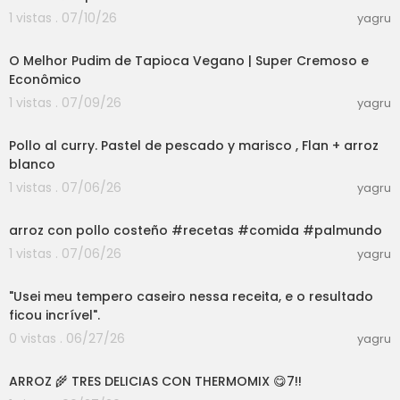
1 vistas . 07/10/26
yagru
06:01
O Melhor Pudim de Tapioca Vegano | Super Cremoso e
Econômico
1 vistas . 07/09/26
yagru
08:18
Pollo al curry. Pastel de pescado y marisco , Flan + arroz
blanco
1 vistas . 07/06/26
yagru
03:01
arroz con pollo costeño #recetas #comida #palmundo
1 vistas . 07/06/26
yagru
03:00
"Usei meu tempero caseiro nessa receita, e o resultado
ficou incrível".
0 vistas . 06/27/26
yagru
07:20
ARROZ 🌾 TRES DELICIAS CON THERMOMIX 😋7!!