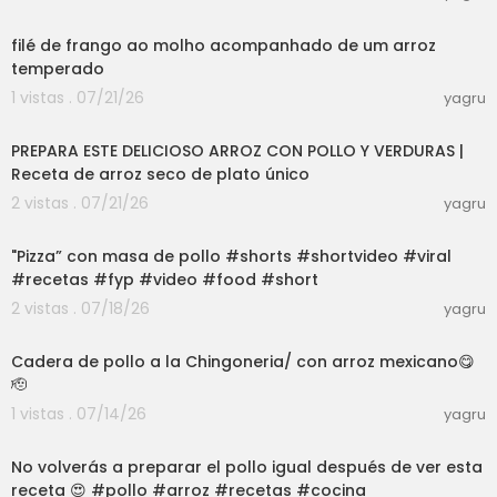
03:01
filé de frango ao molho acompanhado de um arroz
temperado
1 vistas . 07/21/26
yagru
12:08
PREPARA ESTE DELICIOSO ARROZ CON POLLO Y VERDURAS |
Receta de arroz seco de plato único
2 vistas . 07/21/26
yagru
03:00
"Pizza” con masa de pollo #shorts #shortvideo #viral
#recetas #fyp #video #food #short
2 vistas . 07/18/26
yagru
03:01
Cadera de pollo a la Chingoneria/ con arroz mexicano😋
🫡
1 vistas . 07/14/26
yagru
03:00
No volverás a preparar el pollo igual después de ver esta
receta 😍 #pollo #arroz #recetas #cocina