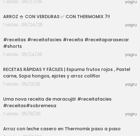
1 vistas . 06/27/26
yagru
06:13
ARROZ 🍚 CON VERDURAS ✅ CON THERMOMIX 7!!
1 vistas . 06/24/26
yagru
03:01
#receitas #receitafacies #receita #receitaparasecar
#shorts
1 vistas . 05/24/26
yagru
01:25:47
RECETAS RÁPIDAS Y FÁCILES | Espuma frutos rojos , Pastel
carne, Sopa hongos, ejotes y arroz coliflor
1 vistas . 05/21/26
yagru
03:01
Uma nova receita de maracujá! #receitafacies
#receitas#sobremesa
1 vistas . 05/18/26
yagru
08:33
Arroz con leche casero en Thermomix paso a paso
2 vistas . 05/16/26
yagru