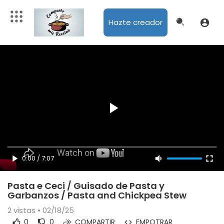
Hazte creador
0:00
/
7:07
Pasta e Ceci / Guisado de Pasta y
Garbanzos / Pasta and Chickpea Stew
2
vistas • 02/18/25
0
0
COMPARTIR
EMPOTRAR