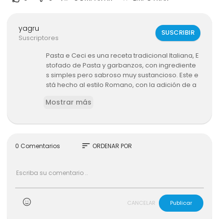
yagru
SUSCRIBIR
Suscriptores
Pasta e Ceci es una receta tradicional Italiana, E
stofado de Pasta y garbanzos, con ingrediente
s simples pero sabroso muy sustancioso. Este e
stá hecho al estilo Romano, con la adición de a
nchoas que le da un sabor especial. Pero pued
Mostrar más
e personalizarse al gusto de cada uno. Puede h
acerse también con Panceta en vez de las anc
hoas. Espero que la prueben. Gracias por visitar
el canal!
sort
0 Comentarios
ORDENAR POR
Ingredientes para 4 porciones:
Para los Cavatelli:
200 gr de Sémola
100 ml de Agua caliente
Para la Sopa:
CANCELAR
Publicar
250 gr de garbanzos secos (450 gr de Garbanz