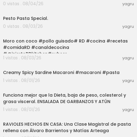
0 vistas . 08/04/26
yagru
03:01
Pesto Pasta Special.
0 vistas . 08/03/26
yagru
03:01
Moro con coco #pollo guisado# RD #cocina #recetas
#comidaRD #canaldecocina
#@injertoRDkitchen#subscr
1 vistas . 08/03/26
yagru
03:01
Creamy Spicy Sardine Macaroni #macaroni #pasta
1 vistas . 08/01/26
yagru
05:47
Funciona mejor que la Dieta, baja de peso, colesterol y
grasa visceral. ENSALADA DE GARBANZOS Y ATÚN
1 vistas . 08/01/26
yagru
27:38
RAVIOLES HECHOS EN CASA: Una Clase Magistral de pasta
rellena con Álvaro Barrientos y Matías Arteaga