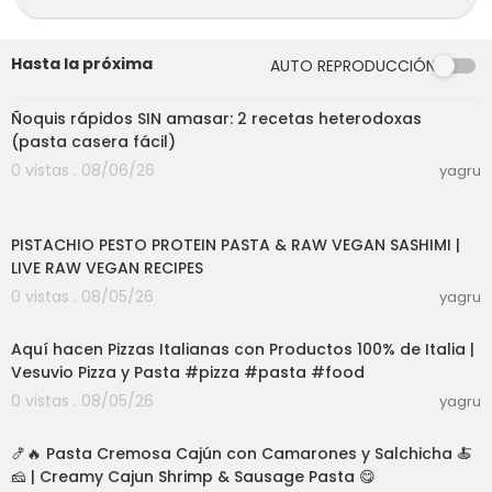
os remojados o enlatados)
250 gr de Tomates pelados o triturados
1 Cdta de Pasta de Tomates
Hasta la próxima
AUTO REPRODUCCIÓN
250 ml de Caldo (carne, verduras o pollo)
16:58
1 Diente de Ajo
1 Ají picante, guindilla, peperoncino o 1/2 cdta d
Ñoquis rápidos SIN amasar: 2 recetas heterodoxas
e ají molido.
(pasta casera fácil)
1 Ramita de Romero fresco (1/2 cdta si es seco)
0 vistas . 08/06/26
yagru
2 o 3 Filetes de Anchoas
4 Cds Aceite de Oliva
01:06:32
Sal y Pimienta.
PISTACHIO PESTO PROTEIN PASTA & RAW VEGAN SASHIMI |
LIVE RAW VEGAN RECIPES
Sígueme también en Facebook:
https://www.fa
0 vistas . 08/05/26
yagru
cebook.com/El-Pa....stificio-de-Nicola-1
03:00
Aquí hacen Pizzas Italianas con Productos 100% de Italia |
Vesuvio Pizza y Pasta #pizza #pasta #food
0 vistas . 08/05/26
yagru
28:30
🍤🔥 Pasta Cremosa Cajún con Camarones y Salchicha 🍝
🧀 | Creamy Cajun Shrimp & Sausage Pasta 😋