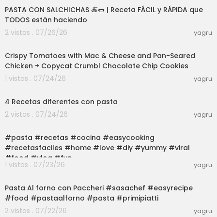
PASTA CON SALCHICHAS 🍝🌭 | Receta FÁCIL y RÁPIDA que
TODOS están haciendo
2 vistas . 07/26/26
yagru
56:21
Crispy Tomatoes with Mac & Cheese and Pan-Seared
Chicken + Copycat Crumbl Chocolate Chip Cookies
1 vistas . 07/24/26
yagru
04:17
4 Recetas diferentes con pasta
2 vistas . 07/24/26
yagru
03:01
#pasta #recetas #cocina #easycooking
#recetasfaciles #home #love #diy #yummy #viral
#food #vlog #fyp
1 vistas . 07/23/26
yagru
03:00
Pasta Al forno con Paccheri #sasachef #easyrecipe
#food #pastaalforno #pasta #primipiatti
2 vistas . 07/22/26
yagru