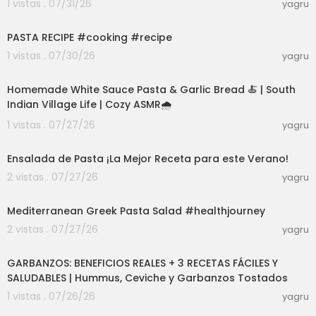
1 vistas . 07/31/26
yagru
14:26
PASTA RECIPE #cooking #recipe
1 vistas . 07/30/26
yagru
03:01
Homemade White Sauce Pasta & Garlic Bread 🍝 | South
Indian Village Life | Cozy ASMR🌧️
1 vistas . 07/27/26
yagru
03:56
Ensalada de Pasta ¡La Mejor Receta para este Verano!
2 vistas . 07/27/26
yagru
03:01
Mediterranean Greek Pasta Salad #healthjourney
2 vistas . 07/27/26
yagru
04:13
GARBANZOS: BENEFICIOS REALES + 3 RECETAS FÁCILES Y
SALUDABLES | Hummus, Ceviche y Garbanzos Tostados
1 vistas . 07/26/26
yagru
04:13