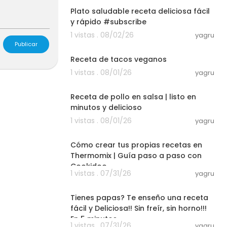
Plato saludable receta deliciosa fácil
y rápido #subscribe
1 vistas . 08/02/26
yagru
22:01
Publicar
Receta de tacos veganos
1 vistas . 08/01/26
yagru
06:33
Receta de pollo en salsa | listo en
minutos y delicioso
1 vistas . 08/01/26
yagru
03:50
Cómo crear tus propias recetas en
Thermomix | Guía paso a paso con
Cookidoo
1 vistas . 07/31/26
yagru
10:44
Tienes papas? Te enseño una receta
fácil y Deliciosa!! Sin freír, sin horno!!!
En 5 minutos
1 vistas . 07/31/26
yagru