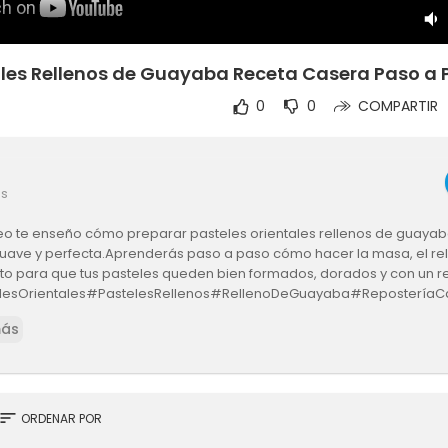
ales Rellenos de Guayaba Receta Casera Paso a 
0
0
COMPARTIR
es
deo te enseño cómo preparar pasteles orientales rellenos de guayab
 suave y perfecta.Aprenderás paso a paso cómo hacer la masa, el rel
o para que tus pasteles queden bien formados, dorados y con un rell
elesOrientales#PastelesRellenos#RellenoDeGuayaba#Repostería
deCero#RecetasDulces#PastelesCaseros#PostresTradicionales#Re
más
ía
sort
ORDENAR POR