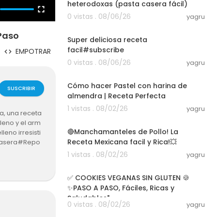
heterodoxas (pasta casera fácil)
0 vistas . 08/06/26
yagru
03:01
Paso
Super deliciosa receta
facil#subscribe
EMPOTRAR
0 vistas . 08/06/26
yagru
12:25
Cómo hacer Pastel con harina de
SUSCRIBIR
almendra | Receta Perfecta
1 vistas . 08/02/26
yagru
a, una receta
08:05
leno y el arm
🔴Manchamanteles de Pollo! La
eno irresisti
Receta Mexicana facil y Rica!💥
Casera#Repo
cetasFáciles
1 vistas . 08/02/26
yagru
07:14
✅ COOKIES VEGANAS SIN GLUTEN 🍪
✨PASO A PASO, Fáciles, Ricas y
Saludables"
0 vistas . 08/02/26
yagru
03:01