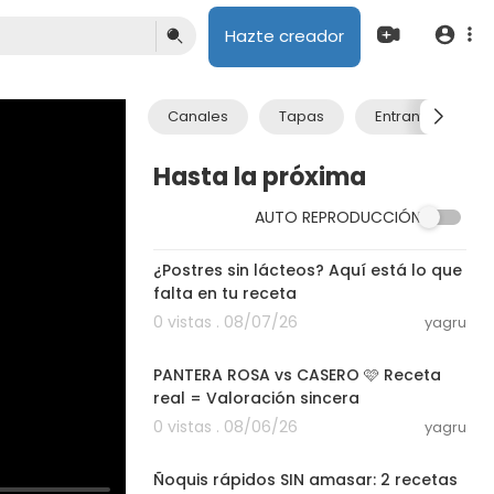
Hazte creador
Canales
Tapas
Entrantes
Hasta la próxima
AUTO REPRODUCCIÓN
08:40
¿Postres sin lácteos? Aquí está lo que
falta en tu receta
0 vistas . 08/07/26
yagru
10:39
PANTERA ROSA vs CASERO 🩷 Receta
real = Valoración sincera
0 vistas . 08/06/26
yagru
16:58
Ñoquis rápidos SIN amasar: 2 recetas