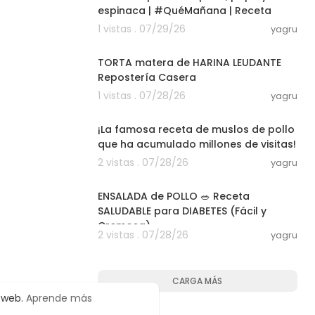
espinaca | #QuéMañana | Receta
1 vistas . 07/29/26
yagru
05:37
TORTA matera de HARINA LEUDANTE
Repostería Casera
1 vistas . 07/28/26
yagru
03:00
¡La famosa receta de muslos de pollo
que ha acumulado millones de visitas!
2 vistas . 07/28/26
yagru
04:57
ENSALADA de POLLO 🥗 Receta
SALUDABLE para DIABETES (Fácil y
Cremosa)
2 vistas . 07/28/26
yagru
CARGA MÁS
o web.
Aprende más