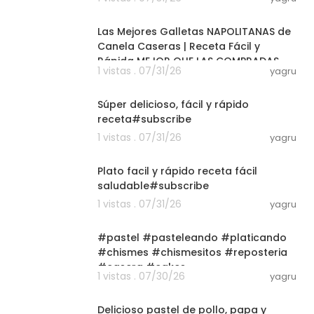
07:50
Las Mejores Galletas NAPOLITANAS de
Canela Caseras | Receta Fácil y
Rápida MEJOR QUE LAS COMPRADAS
1 vistas . 07/31/26
yagru
03:01
Súper delicioso, fácil y rápido
receta#subscribe
1 vistas . 07/31/26
yagru
03:01
Plato facil y rápido receta fácil
saludable#subscribe
1 vistas . 07/31/26
yagru
03:01
#pastel #pasteleando #platicando
#chismes #chismesitos #reposteria
#casera #cakes
1 vistas . 07/30/26
yagru
22:13
Delicioso pastel de pollo, papa y