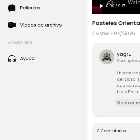
0:00
/
9:17
Películas
Pasteles Orient
Vídeos de archivo
2
vistas • 04/28/26
EXPLORA MÁS
yagru
Ayuda
Suscriptor
En este vi
deliciosa,
ado correct
ble.#Past
steríaDes
Mostrar 
#Reposter
0 Comentarios