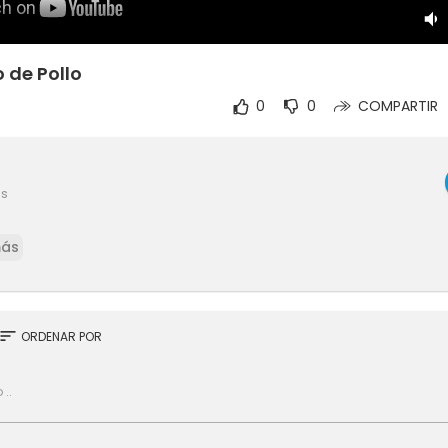
 de Pollo
0
0
COMPARTIR
es
más
sort
ORDENAR POR