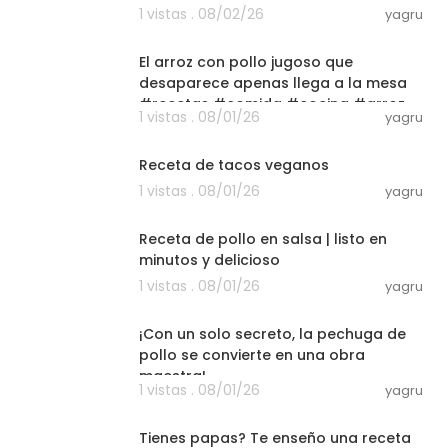
1 vistas . 08/02/26
yagru
03:00
El arroz con pollo jugoso que
desaparece apenas llega a la mesa
#recetas #comida #cocina #arroz
1 vistas . 08/01/26
yagru
22:01
Receta de tacos veganos
1 vistas . 08/01/26
yagru
06:33
Receta de pollo en salsa | listo en
minutos y delicioso
1 vistas . 08/01/26
yagru
03:00
¡Con un solo secreto, la pechuga de
pollo se convierte en una obra
maestra!
1 vistas . 08/01/26
yagru
10:44
Tienes papas? Te enseño una receta