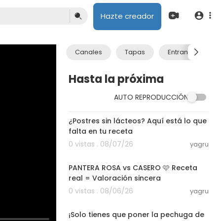
Hazte creador
Canales
Tapas
Entrantes
Hasta la próxima
AUTO REPRODUCCIÓN
08:40
¿Postres sin lácteos? Aquí está lo que
falta en tu receta
0 vistas . 08/07/26
yagru
10:39
PANTERA ROSA vs CASERO 🩷 Receta
real = Valoración sincera
0 vistas . 08/06/26
yagru
03:00
¡Solo tienes que poner la pechuga de