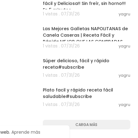
fácil y Deliciosa!! Sin freír, sin horno!!!
En 5 minutos
1 vistas . 07/31/26
yagru
07:50
Las Mejores Galletas NAPOLITANAS de
Canela Caseras | Receta Fácil y
Rápida MEJOR QUE LAS COMPRADAS
1 vistas . 07/31/26
yagru
03:01
Súper delicioso, fácil y rápido
receta#subscribe
1 vistas . 07/31/26
yagru
03:01
Plato facil y rápido receta fácil
saludable#subscribe
1 vistas . 07/31/26
yagru
CARGA MÁS
o web.
Aprende más