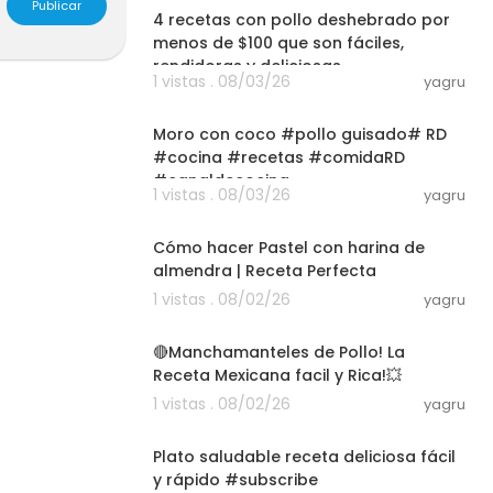
Publicar
4 recetas con pollo deshebrado por
menos de $100 que son fáciles,
rendidoras y deliciosas
1 vistas . 08/03/26
yagru
03:01
Moro con coco #pollo guisado# RD
#cocina #recetas #comidaRD
#canaldecocina
1 vistas . 08/03/26
yagru
#@injertoRDkitchen#subscr
12:25
Cómo hacer Pastel con harina de
almendra | Receta Perfecta
1 vistas . 08/02/26
yagru
08:05
🔴Manchamanteles de Pollo! La
Receta Mexicana facil y Rica!💥
1 vistas . 08/02/26
yagru
03:01
Plato saludable receta deliciosa fácil
y rápido #subscribe