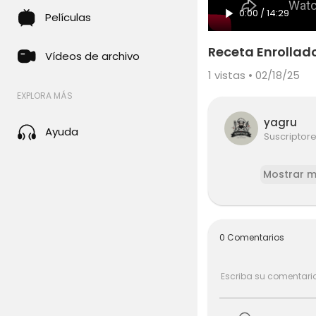
0:00
/
14:29
Películas
Receta Enrollado
Vídeos de archivo
1
vistas • 02/18/25
EXPLORA MÁS
yagru
Ayuda
Suscriptor
Mostrar 
0 Comentarios