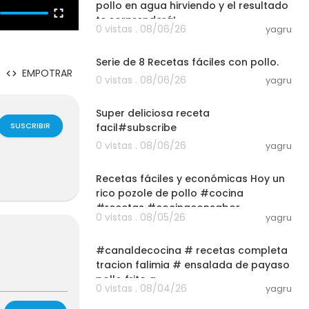
pollo en agua hirviendo y el resultado
te sorprenderá!
0 vistas . 08/06/26
yagru
21:35
Serie de 8 Recetas fáciles con pollo.
EMPOTRAR
0 vistas . 08/06/26
yagru
03:01
Super deliciosa receta
SUSCRIBIR
facil#subscribe
0 vistas . 08/06/26
yagru
03:01
Recetas fáciles y económicas Hoy un
rico pozole de pollo #cocina
#recetas #cocinaconsabor
0 vistas . 08/05/26
yagru
03:01
#canaldecocina # recetas completa
tracion falimia # ensalada de payaso
pollo frito a
0 vistas . 08/04/26
yagru
03:22