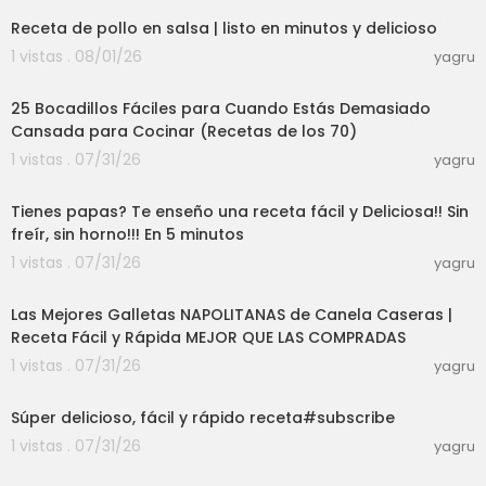
Receta de pollo en salsa | listo en minutos y delicioso
1 vistas . 08/01/26
yagru
19:58
25 Bocadillos Fáciles para Cuando Estás Demasiado
Cansada para Cocinar (Recetas de los 70)
1 vistas . 07/31/26
yagru
10:44
Tienes papas? Te enseño una receta fácil y Deliciosa!! Sin
freír, sin horno!!! En 5 minutos
1 vistas . 07/31/26
yagru
07:50
Las Mejores Galletas NAPOLITANAS de Canela Caseras |
Receta Fácil y Rápida MEJOR QUE LAS COMPRADAS
1 vistas . 07/31/26
yagru
03:01
Súper delicioso, fácil y rápido receta#subscribe
1 vistas . 07/31/26
yagru
03:01