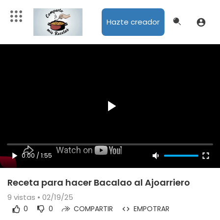
Hazte creador
0:00
/
1:55
Receta para hacer Bacalao al Ajoarriero
9
vistas • 02/19/25
0
0
COMPARTIR
EMPOTRAR