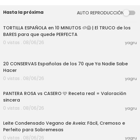
Hasta la próxima
AUTO REPRODUCCIÓN
08:24
TORTILLA ESPAÑOLA en 10 MINUTOS 🥔😱 | El TRUCO de los
BARES para que quede PERFECTA
0 vistas . 08/06/26
yagru
27:30
20 CONSERVAS Españolas de los 70 que Ya Nadie Sabe
Hacer
0 vistas . 08/06/26
yagru
10:39
PANTERA ROSA vs CASERO 🩷 Receta real = Valoración
sincera
0 vistas . 08/06/26
yagru
04:17
Leite Condensado Vegano de Aveia: Fácil, Cremoso e
Perfeito para Sobremesas
0 vistas . 08/06/26
yagru