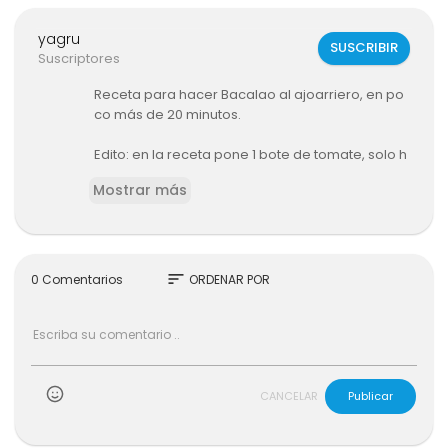
yagru
SUSCRIBIR
Suscriptores
Receta para hacer Bacalao al ajoarriero, en po
co más de 20 minutos.
Edito: en la receta pone 1 bote de tomate, solo h
ace falta echar 2/3 cucharadas de tomate.
Mostrar más
sort
0 Comentarios
ORDENAR POR
CANCELAR
Publicar