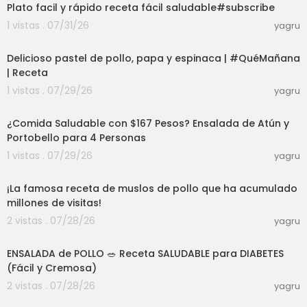
Plato facil y rápido receta fácil saludable#subscribe
1 vistas . 07/31/26
yagru
22:13
Delicioso pastel de pollo, papa y espinaca | #QuéMañana
| Receta
1 vistas . 07/29/26
yagru
23:10
¿Comida Saludable con $167 Pesos? Ensalada de Atún y
Portobello para 4 Personas
1 vistas . 07/29/26
yagru
03:00
¡La famosa receta de muslos de pollo que ha acumulado
millones de visitas!
2 vistas . 07/28/26
yagru
04:57
ENSALADA de POLLO 🥗 Receta SALUDABLE para DIABETES
(Fácil y Cremosa)
2 vistas . 07/28/26
yagru
12:25