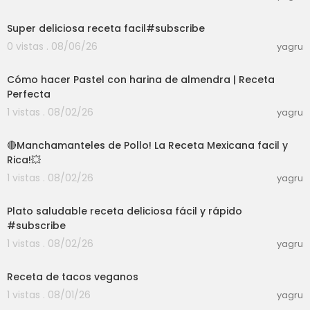
03:01
Super deliciosa receta facil#subscribe
0 vistas . 08/06/26
yagru
12:25
Cómo hacer Pastel con harina de almendra | Receta
Perfecta
1 vistas . 08/02/26
yagru
08:05
🔴Manchamanteles de Pollo! La Receta Mexicana facil y
Rica!💥
1 vistas . 08/02/26
yagru
03:01
Plato saludable receta deliciosa fácil y rápido
#subscribe
1 vistas . 08/02/26
yagru
22:01
Receta de tacos veganos
1 vistas . 08/01/26
yagru
06:33