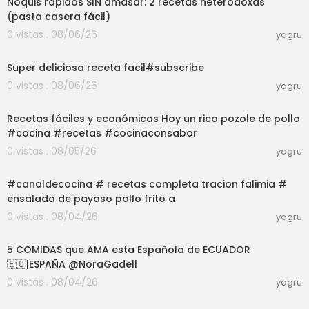
Ñoquis rápidos SIN amasar: 2 recetas heterodoxas
(pasta casera fácil)
0 vistas . 08/06/26
yagru
03:01
Super deliciosa receta facil#subscribe
0 vistas . 08/06/26
yagru
03:01
Recetas fáciles y económicas Hoy un rico pozole de pollo
#cocina #recetas #cocinaconsabor
0 vistas . 08/05/26
yagru
03:01
#canaldecocina # recetas completa tracion falimia #
ensalada de payaso pollo frito a
0 vistas . 08/04/26
yagru
07:47
5 COMIDAS que AMA esta Española de ECUADOR
🇪🇨|ESPAÑA @NoraGadell
0 vistas . 08/04/26
yagru
03:22