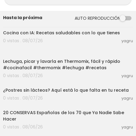
Hasta la próxima
AUTO REPRODUCCIÓN
03:04
Cocina con IA: Recetas saludables con lo que tienes
0 vistas . 08/07/26
yagru
03:33
Lechuga, picar y lavarla en Thermomix, fácil y rápido
#cocinafacil #thermomix #lechuga #recetas
0 vistas . 08/07/26
yagru
08:40
¿Postres sin lácteos? Aquí está lo que falta en tu receta
0 vistas . 08/07/26
yagru
27:30
20 CONSERVAS Españolas de los 70 que Ya Nadie Sabe
Hacer
0 vistas . 08/06/26
yagru
10:39