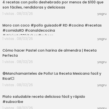
4 recetas con pollo deshebrado por menos de $100 que
son fáciles, rendidoras y deliciosas
1 vistas . 08/03/26
yagru
03:01
Moro con coco #pollo guisado# RD #cocina #recetas
#comidaRD #canaldecocina
#@injertoRDkitchen#subscr
1 vistas . 08/03/26
yagru
12:25
Cómo hacer Pastel con harina de almendra | Receta
Perfecta
1 vistas . 08/02/26
yagru
08:05
🔴Manchamanteles de Pollo! La Receta Mexicana facil y
Rica!💥
1 vistas . 08/02/26
yagru
03:01
Plato saludable receta deliciosa fácil y rápido
#subscribe
1 vistas . 08/02/26
yagru