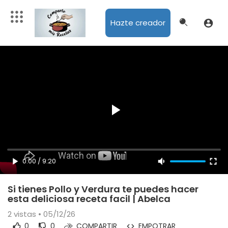
Hazte creador
0:00
/
9:20
Si tienes Pollo y Verdura te puedes hacer
esta deliciosa receta facil | Abelca
2
vistas • 05/12/26
0
0
COMPARTIR
EMPOTRAR