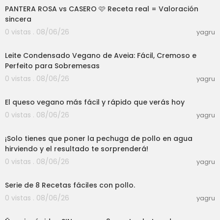
PANTERA ROSA vs CASERO 🩷 Receta real = Valoración
sincera
0 vistas . 08/06/26
yagru
04:17
Leite Condensado Vegano de Aveia: Fácil, Cremoso e
Perfeito para Sobremesas
0 vistas . 08/06/26
yagru
04:13
El queso vegano más fácil y rápido que verás hoy
0 vistas . 08/06/26
yagru
03:00
¡Solo tienes que poner la pechuga de pollo en agua
hirviendo y el resultado te sorprenderá!
0 vistas . 08/06/26
yagru
21:35
Serie de 8 Recetas fáciles con pollo.
0 vistas . 08/06/26
yagru
16:58