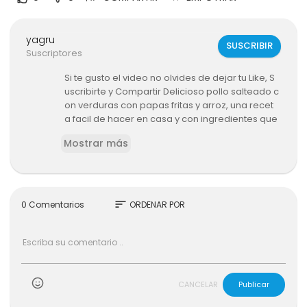
yagru
SUSCRIBIR
Suscriptores
Si te gusto el video no olvides de dejar tu Like, S
uscribirte y Compartir Delicioso pollo salteado c
on verduras con papas fritas y arroz, una recet
a facil de hacer en casa y con ingredientes que
tienes en casa.Únete a este canal para accede
Mostrar más
r a sus beneficios:https://www.youtube.com/ch
annel/UCLo4iFzYKSuI1FRbMJxQgNA/join
——————————————————————————
———Contacto directo: abelca39@gmail.com
——————————————————————————
sort
0 Comentarios
ORDENAR POR
——— Mis Redes Sociales:Instagram: https://ww
w.instagram.com/abelcaa/Tiktok: https://vm.tikt
ok.com/sQHChD/Facebook: https://www.faceb
ook.com/Abelcanch0/ Twiter: https://twitter.co
m/abel_nad
——————————————————————————
CANCELAR
Publicar
———#food #recetafacil #abelca