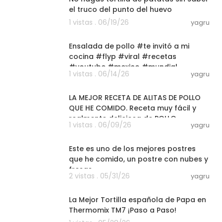
el truco del punto del huevo
1 vistas . 06/19/26
yagru
04:04
Ensalada de pollo #te invitó a mi
cocina #flyp #viral #recetas
#youtube #mexico #mundial
1 vistas . 06/14/26
yagru
04:51
LA MEJOR RECETA DE ALITAS DE POLLO
QUE HE COMIDO. Receta muy fácil y
realmente deliciosa de POLLO
1 vistas . 06/09/26
yagru
03:01
Este es uno de los mejores postres
que he comido, un postre con nubes y
fresas
2 vistas . 05/31/26
yagru
14:56
La Mejor Tortilla española de Papa en
Thermomix TM7 ¡Paso a Paso!