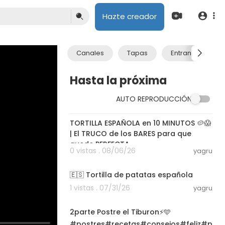
Hazte creador
Canales
Tapas
Entrantes
Hasta la próxima
AUTO REPRODUCCIÓN
08:24
TORTILLA ESPAÑOLA en 10 MINUTOS 🥔😱
| El TRUCO de los BARES para que
quede PERFECTA
0 vistas . 08/06/26
yagru
03:18:04
🇪🇸 Tortilla de patatas española
1 vistas . 07/31/26
yagru
03:01
2parte Postre el Tiburon⚡️🩵
#postres#recetas#consejos#feliz#p