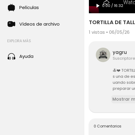
0:00
/
16:32
Películas
TORTILLA DE TAL
Vídeos de archivo
1
vistas • 06/05/26
EXPLORA MÁS
yagru
Ayuda
Suscriptor
🍝❤️ TORTIL
s una de e
uando sobra
preparar u
be perder n
Mostrar 
tilla que 
partimos co
provechami
n sencilla
revive los 
0 Comentarios
críbete a n