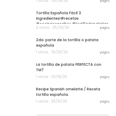
1 vistas . 05/28/26
yagru
08:06
Tortilla Española Fácil 3
ingredientes!#recetas
#cocinaconsabor #tortilladepatatas
2 vistas . 05/26/26
yagru
03:01
2da. parte de la tortilla o patata
española
1 vistas . 05/25/26
yagru
10:09
La tortilla de patata PERFECTA con
TM7
1 vistas . 05/18/26
yagru
04:22
Recipe Spanish omelette / Receta
tortilla española.
1 vistas . 05/16/26
yagru