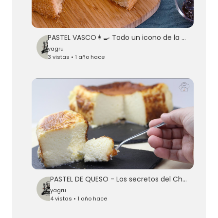
PASTEL VASCO👩‍🍳 Todo un icono de la COCINA VASCA con masa sablé y CREMA PASTELERA casera- Cocinatis
yagru
3 vistas • 1 año hace
PASTEL DE QUESO - Los secretos del Cheesecake mas famoso del mundo (Subs English)
yagru
4 vistas • 1 año hace