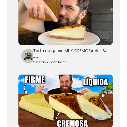
Tarta de queso MUY CREMOSA 🍰 | ¡Súper FÁCIL de hacer!
yagru
2 vistas • 1 año hace