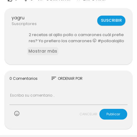
yagru
SUSCRIBIR
Suscriptores
2 recetas al ajillo pollo o camarones cuál prefie
res? Yo prefiero los camarones 🤭 #polloalajillo
Mostrar más
sort
0 Comentarios
ORDENAR POR
CANCELAR
Publicar