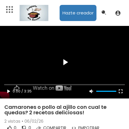
Hazte creador
0:00
/
3:35
Camarones o pollo al ajillo con cual te
quedas? 2 recetas deliciosas!
2
vistas • 06/02/26
0
0
COMPARTIR
EMPOTRAR