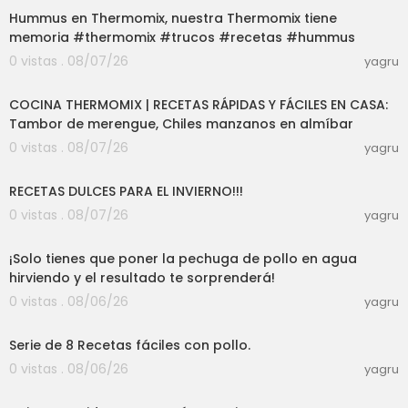
Hummus en Thermomix, nuestra Thermomix tiene
memoria #thermomix #trucos #recetas #hummus
0 vistas . 08/07/26
yagru
02:36:40
COCINA THERMOMIX | RECETAS RÁPIDAS Y FÁCILES EN CASA:
Tambor de merengue, Chiles manzanos en almíbar
0 vistas . 08/07/26
yagru
59:14
RECETAS DULCES PARA EL INVIERNO!!!
0 vistas . 08/07/26
yagru
03:00
¡Solo tienes que poner la pechuga de pollo en agua
hirviendo y el resultado te sorprenderá!
0 vistas . 08/06/26
yagru
21:35
Serie de 8 Recetas fáciles con pollo.
0 vistas . 08/06/26
yagru
34:13