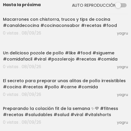
Hasta la próxima
AUTO REPRODUCCIÓN
03:01
Macarrones con chistorra, trucos y tips de cocina
#canaldecocina #cocinaconsabor #recetas #food
0 vistas . 08/09/26
yagru
03:01
Un delicioso pozole de pollo #like #food #sigueme
#comidafacil #viral #pozolerojo #recetas #comida
0 vistas . 08/09/26
yagru
03:00
El secreto para preparar unas alitas de pollo irresistibles
#cocina #recetas #pollo #carne #comida
0 vistas . 08/09/26
yagru
03:06
Preparando la colación fit de la semana ✨💜 #fitness
#recetas #saludables #salud #viral #vitalshorts
0 vistas . 08/09/26
yagru
31:09