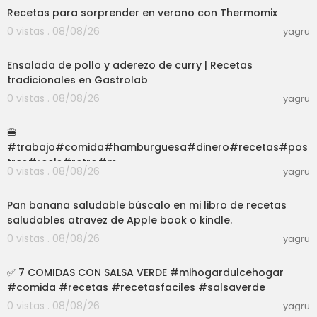
Recetas para sorprender en verano con Thermomix
0 vistas . 08/08/26
yagru
56:58
Ensalada de pollo y aderezo de curry | Recetas
tradicionales en Gastrolab
0 vistas . 08/08/26
yagru
03:01
🍔
#trabajo#comida#hamburguesa#dinero#recetas#pos
tres#reels#retro#m
0 vistas . 08/08/26
yagru
exico#parati#foryou#feliz#consejos
06:27
Pan banana saludable búscalo en mi libro de recetas
saludables atravez de Apple book o kindle.
0 vistas . 08/08/26
yagru
40:48
✅️ 7 COMIDAS CON SALSA VERDE #mihogardulcehogar
#comida #recetas #recetasfaciles #salsaverde
0 vistas . 08/08/26
yagru
03:01