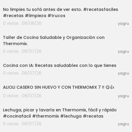
No limpies tu sofá antes de ver esto. #recetasfaciles
#recetas #limpieza #trucos
0 vistas . 08/08/26
yagru
01:39:07
Taller de Cocina Saludable y Organización con
Thermomix.
0 vistas . 08/07/26
yagru
03:04
Cocina con IA: Recetas saludables con lo que tienes
0 vistas . 08/07/26
yagru
10:09
ALIOLI CASERO SIN HUEVO Y CON THERMOMIX 7 !! 😋👍
0 vistas . 08/07/26
yagru
03:33
Lechuga, picar y lavarla en Thermomix, fácil y rápido
#cocinafacil #thermomix #lechuga #recetas
0 vistas . 08/07/26
yagru
08:58