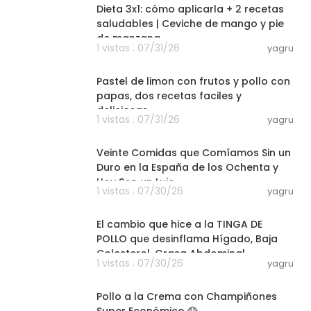
Dieta 3x1: cómo aplicarla + 2 recetas
saludables | Ceviche de mango y pie
de manzana
1 vistas . 07/31/26
yagru
29:41
Pastel de limon con frutos y pollo con
papas, dos recetas faciles y
- - - - -
deliciosas
1 vistas . 07/31/26
yagru
27:21
Veinte Comidas que Comíamos Sin un
Duro en la España de los Ochenta y
Hoy Son un Lujo
1 vistas . 07/30/26
yagru
06:13
El cambio que hice a la TINGA DE
POLLO que desinflama Hígado, Baja
Colesterol, Grasa Abdominal.
1 vistas . 07/30/26
yagru
03:01
Pollo a la Crema con Champiñones
Super Económico 😱