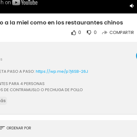
o a la miel como en los restaurantes chinos
0
0
COMPARTIR
es
CETA PASO A PASO:
https://wp.me/p7j6SB-26J
ENTES PARA 4 PERSONAS
S DE CONTRAMUSLO O PECHUGA DE POLLO
HARINA DE TRIGO (PARA REBOZAR)
más
MAICENA (PARA REBOZAR)
A DE SALSA DE SOJA LIGERA
TO DE VINO DE ARROZ CHINO
BLANCA
sort
ORDENAR POR
ETAL