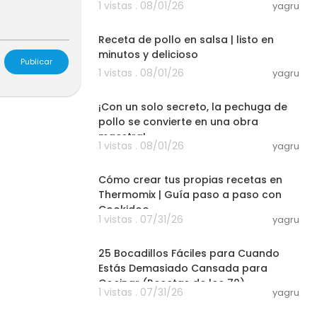
1 vistas . 08/01/26
yagru
06:33
Receta de pollo en salsa | listo en
minutos y delicioso
Publicar
1 vistas . 08/01/26
yagru
03:00
¡Con un solo secreto, la pechuga de
pollo se convierte en una obra
maestra!
1 vistas . 08/01/26
yagru
03:50
 perderte nin
Cómo crear tus propias recetas en
Thermomix | Guía paso a paso con
Cookidoo
1 vistas . 07/31/26
yagru
19:58
25 Bocadillos Fáciles para Cuando
Estás Demasiado Cansada para
- - - - -
Cocinar (Recetas de los 70)
1 vistas . 07/31/26
yagru
20:54