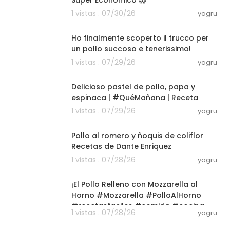
1 vistas . 07/30/26
yagru
03:00
Ho finalmente scoperto il trucco per
un pollo succoso e tenerissimo!
1 vistas . 07/29/26
yagru
22:13
Delicioso pastel de pollo, papa y
espinaca | #QuéMañana | Receta
1 vistas . 07/29/26
yagru
09:27
Pollo al romero y ñoquis de coliflor
Recetas de Dante Enriquez
1 vistas . 07/28/26
yagru
03:00
¡El Pollo Relleno con Mozzarella al
Horno #Mozzarella #PolloAlHorno
#recetasfaciles #comida #cocina
1 vistas . 07/28/26
yagru