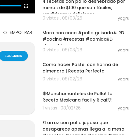
4 recetas con pollo deshebrado por
menos de $100 que son fáciles,
rendidoras y deliciosas
0 vistas . 08/03/26
yagru
03:01
EMPOTRAR
Moro con coco #pollo guisado# RD
#cocina #recetas #comidaRD
#canaldecocina
0 vistas . 08/03/26
yagru
#@injertoRDkitchen#subscr
12:25
SUSCRIBIR
Cómo hacer Pastel con harina de
almendra | Receta Perfecta
0 vistas . 08/02/26
yagru
08:05
🔴Manchamanteles de Pollo! La
Receta Mexicana facil y Rica!💥
1 vistas . 08/02/26
yagru
03:00
El arroz con pollo jugoso que
desaparece apenas llega a la mesa
#recetas #comida #cocina #arroz