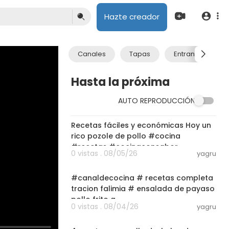
Hazte creador
Canales
Tapas
Entrantes
Hasta la próxima
AUTO REPRODUCCIÓN
03:01
Recetas fáciles y económicas Hoy un
rico pozole de pollo #cocina
#recetas #cocinaconsabor
0 vistas . 08/05/26
yagru
03:01
#canaldecocina # recetas completa
tracion falimia # ensalada de payaso
pollo frito a
0 vistas . 08/04/26
yagru
03:22