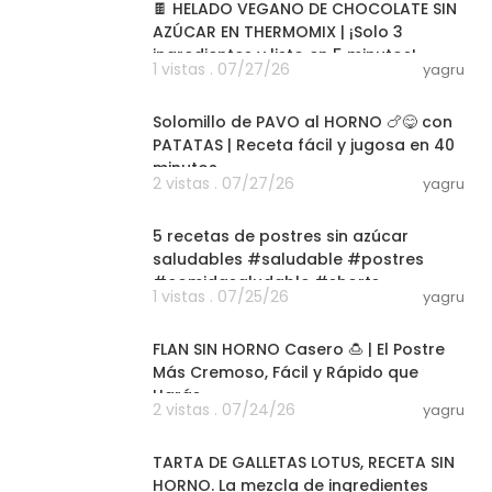
🍫 HELADO VEGANO DE CHOCOLATE SIN
AZÚCAR EN THERMOMIX | ¡Solo 3
ingredientes y listo en 5 minutos!
1 vistas . 07/27/26
yagru
07:23
Solomillo de PAVO al HORNO 🍗😋 con
PATATAS | Receta fácil y jugosa en 40
minutos
2 vistas . 07/27/26
yagru
03:51
5 recetas de postres sin azúcar
saludables #saludable #postres
#comidasaludable #shorts
1 vistas . 07/25/26
yagru
#shortvideo
05:51
FLAN SIN HORNO Casero 🍮 | El Postre
Más Cremoso, Fácil y Rápido que
Harás
2 vistas . 07/24/26
yagru
06:19
TARTA DE GALLETAS LOTUS, RECETA SIN
HORNO. La mezcla de ingredientes