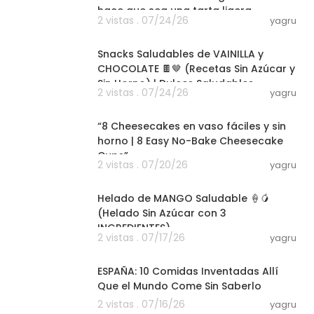
hace que sea una tarta ligera.
2 vistas . 07/24/26
yagru
04:10
Snacks Saludables de VAINILLA y
CHOCOLATE 🍫🤎 (Recetas Sin Azúcar y
Sin Horno) | Dulces Saludables
2 vistas . 07/24/26
yagru
23:54
“8 Cheesecakes en vaso fáciles y sin
horno | 8 Easy No-Bake Cheesecake
Cups”
2 vistas . 07/20/26
yagru
03:15
Helado de MANGO Saludable 🍦🥭
(Helado Sin Azúcar con 3
INGREDIENTES)
2 vistas . 07/17/26
yagru
15:20
ESPAÑA: 10 Comidas Inventadas Allí
Que el Mundo Come Sin Saberlo
2 vistas . 07/16/26
yagru