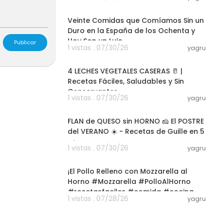
pimienta.com
27:21
Veinte Comidas que Comíamos Sin un
Duro en la España de los Ochenta y
Hoy Son un Lujo
Publicar
1 vistas . 07/30/26
yagru
20:26
4 LECHES VEGETALES CASERAS 🥛 |
Recetas Fáciles, Saludables y Sin
Conservantes
1 vistas . 07/30/26
yagru
04:04
FLAN de QUESO sin HORNO 🧀 El POSTRE
del VERANO ☀️ - Recetas de Guille en 5
Minutos
1 vistas . 07/30/26
yagru
03:00
¡El Pollo Relleno con Mozzarella al
Horno #Mozzarella #PolloAlHorno
#recetasfaciles #comida #cocina
1 vistas . 07/28/26
yagru
07:24