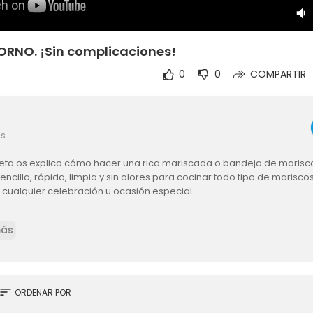
RNO. ¡Sin complicaciones!
0
0
COMPARTIR
es
ceta os explico cómo hacer una rica mariscada o bandeja de marisco
encilla, rápida, limpia y sin olores para cocinar todo tipo de marisco
 cualquier celebración u ocasión especial.
PARATE DE AMAZON:
https://www.amazon.es/shop/misspimienta
más
esta receta en versión escrita aquí:
http://www.misspimienta.com/20.
h
S DE APERITIVOS Y ENTRANTES:
http://www.misspimienta.com/search/l
sort
ORDENAR POR