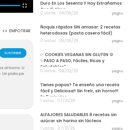
Duro En Los Sesenta Y Hoy Extrañamos
Con El Alma
0 vistas . 08/06/26
yagru
16:58
Ñoquis rápidos SIN amasar: 2 recetas
EMPOTRAR
heterodoxas (pasta casera fácil)
0 vistas . 08/06/26
yagru
07:14
SUSCRIBIR
✅ COOKIES VEGANAS SIN GLUTEN 🍪
✨PASO A PASO, Fáciles, Ricas y
Saludables"
s al horno. U
0 vistas . 08/02/26
yagru
s. Un plato pe
10:44
Tienes papas? Te enseño una receta
fácil y Deliciosa!! Sin freír, sin horno!!!
En 5 minutos
1 vistas . 07/31/26
yagru
...19/01/mari
21:18
ALFAJORES SALUDABLES 8 recetas sin
a...
azúcar sin harina sin lácteos
1 vistas . 07/31/26
yagru