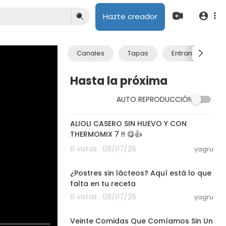
Hazte creador
Canales
Tapas
Entrantes
Hasta la próxima
AUTO REPRODUCCIÓN
10:09
ALIOLI CASERO SIN HUEVO Y CON
THERMOMIX 7 !! 😋👍
0 vistas . 08/07/26
yagru
08:40
¿Postres sin lácteos? Aquí está lo que
falta en tu receta
0 vistas . 08/07/26
yagru
34:13
Veinte Comidas Que Comíamos Sin Un