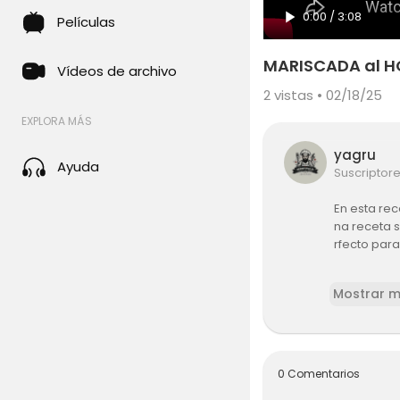
0:00
/
3:08
Películas
MARISCADA al HO
Vídeos de archivo
2
vistas • 02/18/25
EXPLORA MÁS
yagru
Ayuda
Suscriptor
En esta re
na receta s
rfecto para
🎁MI ESCA
Mostrar 
Puedes ver 
scada-al-
MÁS RECETA
0 Comentarios