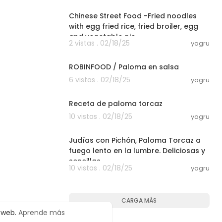
Chinese Street Food -Fried noodles
with egg fried rice, fried broiler, egg
and vegetable pie
2 vistas . 02/18/25
yagru
00:30:34
ROBINFOOD / Paloma en salsa
6 vistas . 02/18/25
yagru
00:09:34
Receta de paloma torcaz
10 vistas . 02/18/25
yagru
00:04:58
Judías con Pichón, Paloma Torcaz a
fuego lento en la lumbre. Deliciosas y
sencillas.
10 vistas . 02/18/25
yagru
CARGA MÁS
o web.
Aprende más