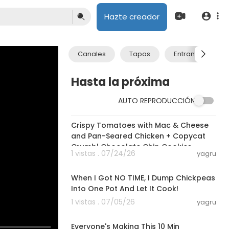
Hazte creador
Canales
Tapas
Entrantes
Hasta la próxima
AUTO REPRODUCCIÓN
56:21
Crispy Tomatoes with Mac & Cheese
and Pan-Seared Chicken + Copycat
Crumbl Chocolate Chip Cookies
1 vistas . 07/24/26
yagru
03:32
When I Got NO TIME, I Dump Chickpeas
Into One Pot And Let It Cook!
1 vistas . 07/05/26
yagru
03:00
Everyone's Making This 10 Min