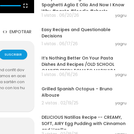
Spaghetti Aglio E Olio And Now I Know
Why #pasta #foodie #shorts
1 vistas . 06/20/26
yagru
49:10
Easy Recipes and Questionable
EMPOTRAR
Decisions
1 vistas . 06/17/26
yagru
29:44
SUSCRIBIR
It’s Nothing Better On Your Pasta
Dishes And Recipes /OLD SCHOOL
nd confit dov
CANNED FRESH TOMATO MARINARA
1 vistas . 06/16/26
yagru
tamos en acei
SAUCE
00:05:52
la sartén con
o con los hu
Grilled Spanish Octopus – Bruno
Albouze
2 vistas . 02/19/25
yagru
00:02:47
DELICIOUS Natillas Recipe -- CREAMY,
SOFT, AIRY Egg Pudding with Cinnamon
and Vanilla
3 vistas . 02/18/25