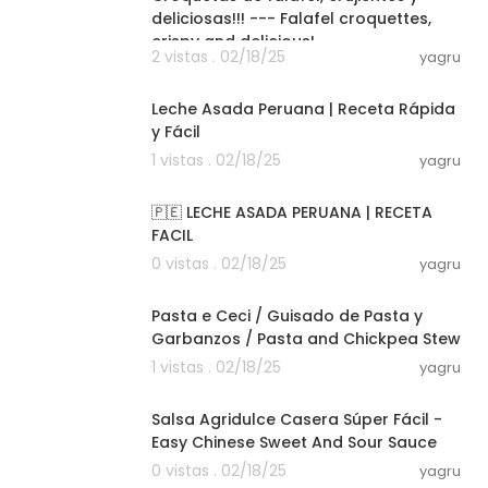
deliciosas!!! --- Falafel croquettes,
crispy and delicious!
2 vistas . 02/18/25
yagru
00:05:32
Leche Asada Peruana | Receta Rápida
y Fácil
1 vistas . 02/18/25
yagru
00:03:15
🇵🇪 LECHE ASADA PERUANA | RECETA
FACIL
0 vistas . 02/18/25
yagru
00:07:07
Pasta e Ceci / Guisado de Pasta y
Garbanzos / Pasta and Chickpea Stew
1 vistas . 02/18/25
yagru
00:02:08
Salsa Agridulce Casera Súper Fácil -
Easy Chinese Sweet And Sour Sauce
0 vistas . 02/18/25
yagru
00:08:23