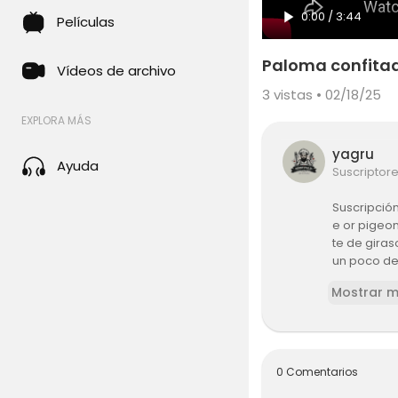
0:00
/
3:44
Películas
Paloma confitad
Vídeos de archivo
3
vistas • 02/18/25
EXPLORA MÁS
yagru
Ayuda
Suscriptor
Suscripción
e or pigeon
te de giras
un poco de
esos y car
Mostrar 
0 Comentarios