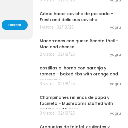
yagru
00:04:31
Cómo hacer ceviche de pescado -
Fresh and delicious ceviche
Publicar
1 vistas . 02/18/25
yagru
00:03:54
Macarrones con queso Receta fácil -
Mac and cheese
2 vistas . 02/18/25
yagru
00:04:36
costillas al horno con naranja y
romero - baked ribs with orange and
rosemary
3 vistas . 02/18/25
yagru
00:07:36
Champiñones rellenos de papa y
tocineta - Mushrooms stuffed with
potato and bacon
3 vistas . 02/18/25
yagru
00:03:42
Croquetas de falafel, crujientes y