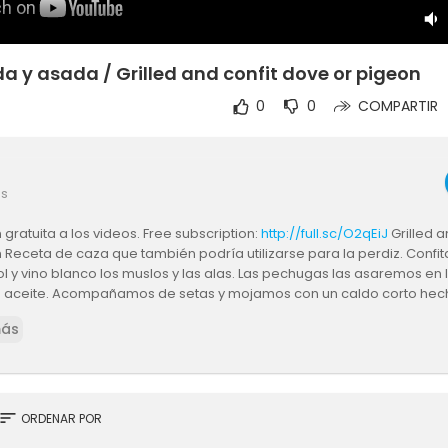
a y asada / Grilled and confit dove or pigeon
0
0
COMPARTIR
es
 gratuita a los videos. Free subscription:
http://full.sc/O2qEiJ
Grilled a
 Receta de caza que también podría utilizarse para la perdiz. Confi
ol y vino blanco los muslos y las alas. Las pechugas las asaremos en 
 aceite. Acompañamos de setas y mojamos con un caldo corto hech
casas del ave
más
sort
ORDENAR POR