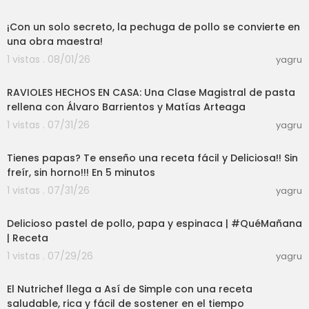
03:00
Como hacer pasta de Tomate
https://youtu.be/
n5ZBdJvjboo
¡Con un solo secreto, la pechuga de pollo se convierte en
Como hacer Cubitos de Res
https://youtu.be/P0
una obra maestra!
D1bWAslgU
1 vistas . 08/01/26
yagru
Como hacer Jengibre y Canela en Polvo
http
27:38
s://youtu.be/YSBlhzTy4Pw
RAVIOLES HECHOS EN CASA: Una Clase Magistral de pasta
Como hacer Consome de Pollo en Polvo
http
rellena con Álvaro Barrientos y Matías Arteaga
s://youtu.be/6K20EPOC2ps
Como hacer CIlantro y Perejil en Polvo
https://y
1 vistas . 07/31/26
yagru
10:44
outu.be/ImQ8bJ_-umU
Como hacer Paprika en Polvo
https://youtu.be/
Tienes papas? Te enseño una receta fácil y Deliciosa!! Sin
XVkm_ZGIcQQ
freír, sin horno!!! En 5 minutos
Como hacer Ajo y Cebolla en Polvo
https://yout
1 vistas . 07/31/26
yagru
u.be/Kt6nUcn9CA8
22:13
Como Conservar tus Tomates
https://youtu.be/
EIWEXdgnvsg
Delicioso pastel de pollo, papa y espinaca | #QuéMañana
Como COnservar tus Ajos
https://youtu.be/inJfJ
| Receta
bWE0FA
1 vistas . 07/29/26
yagru
Como conservar tu Perejil y Hierba Buena
http
11:02
s://youtu.be/1Pjb5kV_xVw
Bistec en Salsa de Cilantro
https://youtu.be/7165
El Nutrichef llega a Así de Simple con una receta
EjCNMD8
saludable, rica y fácil de sostener en el tiempo