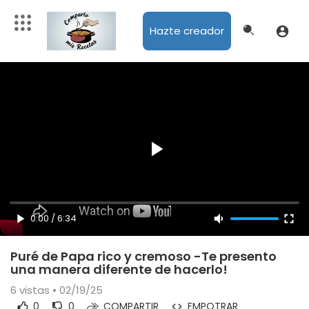
Hazte creador
0:00
/
6:34
Puré de Papa rico y cremoso -Te presento
una manera diferente de hacerlo!
6
vistas • 02/19/25
0
0
COMPARTIR
EMPOTRAR