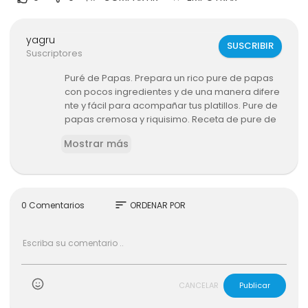
yagru
SUSCRIBIR
Suscriptores
Puré de Papas. Prepara un rico pure de papas
con pocos ingredientes y de una manera difere
nte y fácil para acompañar tus platillos. Pure de
papas cremosa y riquisimo. Receta de pure de
papas. Puré de papas receta paso a paso. Pur
Mostrar más
é de papas Recetas y Más TV. #purédepapas
#puredepapa #recetasymastv
Ingredientes
4 libras de papas
sort
0 Comentarios
ORDENAR POR
1 cdta de sal para cocer las papas
1/4 de taza de crema acida o crema de leche
1.5 tazas de leche entera
1 cdta de sal para el puré
tallos de perejil
2 onzas de mantequillas
CANCELAR
Publicar