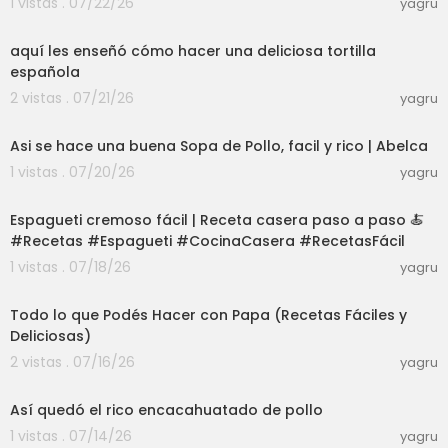
Olla para tamales
https://amzn.to/2N7pmyL
1 vistas . 07/22/26
yagru
03:01
Ollas y sartenes de buena calidad
https://amz
n.to/2NA0M9B
aquí les enseñó cómo hacer una deliciosa tortilla
Mis cuchillos favoritos
https://amzn.to/3asOw3p
española
Organizador de sal y pimienta
https://amzn.to/
2 vistas . 07/21/26
yagru
3dibV9M
06:53
Cucharas para servir y decorar
https://amzn.t
o/3auQVuz
Asi se hace una buena Sopa de Pollo, facil y rico | Abelca
Bandejas para secar frutas y verduras al sol
htt
1 vistas . 07/20/26
yagru
ps://amzn.to/3k6hp8T
03:01
Envases para condimentos
https://amzn.to/3px
Espagueti cremoso fácil | Receta casera paso a paso 🍝
N9ox
#Recetas #Espagueti #CocinaCasera #RecetasFácil
Protector de comida para patios
https://amzn.t
o/3dk3SJz
1 vistas . 07/18/26
yagru
Cucharas para cocinar
https://amzn.to/37kee8
04:39
v
Todo lo que Podés Hacer con Papa (Recetas Fáciles y
Deliciosas)
Si compras algun producto de mis favoritos, yo
2 vistas . 07/16/26
obtendre una pequeña comision que me ayud
yagru
03:01
ara a seguir brindandoles mas recetas.
Así quedó el rico encacahuatado de pollo
Gracias!
1 vistas . 07/14/26
yagru