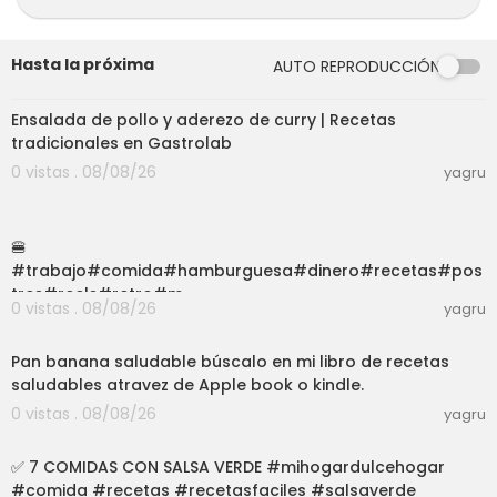
Pimienta
Limón
Perejil
Hasta la próxima
AUTO REPRODUCCIÓN
Vino blanco
56:58
Caldo de pescado (opcional)
Ensalada de pollo y aderezo de curry | Recetas
Tenéis todas las recetas en nuestro blog de co
tradicionales en Gastrolab
cina:
www.kilometre0.cat.
0 vistas . 08/08/26
yagru
Si tenéis alguna duda, no dudeis y preguntad.
03:01
¡Buen provecho!
🍔
Júlia y Montse
#trabajo#comida#hamburguesa#dinero#recetas#pos
tres#reels#retro#m
0 vistas . 08/08/26
yagru
exico#parati#foryou#feliz#consejos
06:27
Pan banana saludable búscalo en mi libro de recetas
saludables atravez de Apple book o kindle.
0 vistas . 08/08/26
yagru
40:48
✅️ 7 COMIDAS CON SALSA VERDE #mihogardulcehogar
#comida #recetas #recetasfaciles #salsaverde