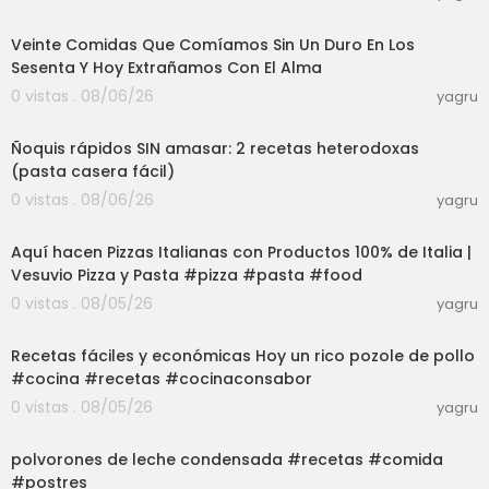
34:13
Veinte Comidas Que Comíamos Sin Un Duro En Los
Sesenta Y Hoy Extrañamos Con El Alma
0 vistas . 08/06/26
yagru
16:58
Ñoquis rápidos SIN amasar: 2 recetas heterodoxas
(pasta casera fácil)
0 vistas . 08/06/26
yagru
03:00
Aquí hacen Pizzas Italianas con Productos 100% de Italia |
Vesuvio Pizza y Pasta #pizza #pasta #food
0 vistas . 08/05/26
yagru
03:01
Recetas fáciles y económicas Hoy un rico pozole de pollo
#cocina #recetas #cocinaconsabor
0 vistas . 08/05/26
yagru
03:01
polvorones de leche condensada #recetas #comida
#postres