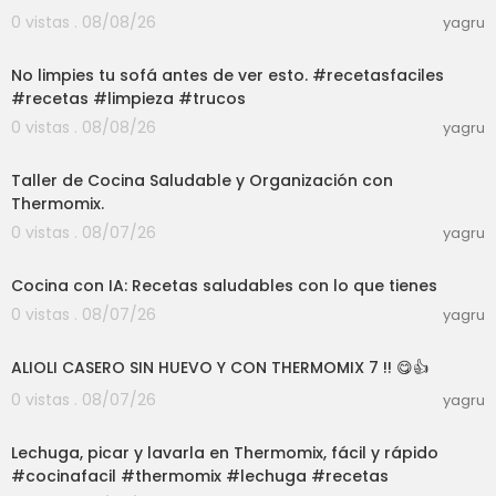
0 vistas . 08/08/26
yagru
03:01
No limpies tu sofá antes de ver esto. #recetasfaciles
#recetas #limpieza #trucos
0 vistas . 08/08/26
yagru
01:39:07
Taller de Cocina Saludable y Organización con
Thermomix.
0 vistas . 08/07/26
yagru
03:04
Cocina con IA: Recetas saludables con lo que tienes
0 vistas . 08/07/26
yagru
10:09
ALIOLI CASERO SIN HUEVO Y CON THERMOMIX 7 !! 😋👍
0 vistas . 08/07/26
yagru
03:33
Lechuga, picar y lavarla en Thermomix, fácil y rápido
#cocinafacil #thermomix #lechuga #recetas