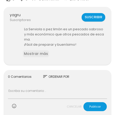
yagru
SUSCRIBIR
Suscriptores
La Serviola o pez limón es un pescado sabroso
y más económico que otros pescados de esca
ma.
¡Fácil de preparar y buenísimo!
Las patatas os quedarán más sabrosas que el
Mostrar más
pescado.
INGREDIENTES
Serviola
3 dientes de ajo
sort
0 Comentarios
ORDENAR POR
2 hojas de laurel
Hierbas aromáticas: tomillo y romero
Patatas
1 cebolla
1 o 2 tomates, según tamaño
Aceite de oliva
CANCELAR
Publicar
Sal