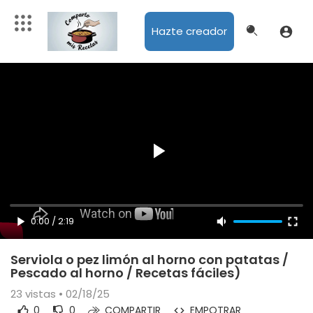
Hazte creador
0:00
/
2:19
Serviola o pez limón al horno con patatas /
Pescado al horno / Recetas fáciles)
23
vistas • 02/18/25
0
0
COMPARTIR
EMPOTRAR