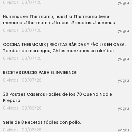
0 vistas . 08/07/26
yagru
08:58
Hummus en Thermomix, nuestra Thermomix tiene
memoria #thermomix #trucos #recetas #hummus
0 vistas . 08/07/26
yagru
02:36:40
COCINA THERMOMIX | RECETAS RÁPIDAS Y FÁCILES EN CASA:
Tambor de merengue, Chiles manzanos en almíbar
0 vistas . 08/07/26
yagru
59:14
RECETAS DULCES PARA EL INVIERNO!!!
0 vistas . 08/07/26
yagru
01:15:43
30 Postres Caseros Fáciles de los 70 Que Ya Nadie
Prepara
0 vistas . 08/06/26
yagru
21:35
Serie de 8 Recetas fáciles con pollo.
0 vistas . 08/06/26
yagru