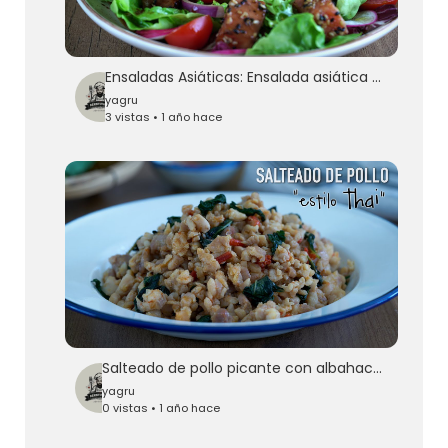
Ensaladas Asiáticas: Ensalada asiática de salmón - Asian Style Salmon Salad Recipe
yagru
3 vistas • 1 año hace
Salteado de pollo picante con albahaca estilo Thai (Pad Ka-Prao) - Thai Basil Chicken Stir-Fry
yagru
0 vistas • 1 año hace