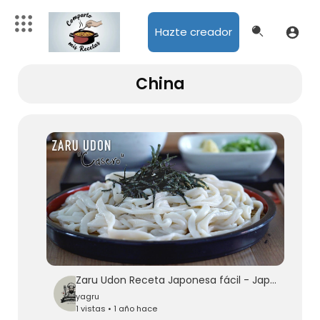
Hazte creador
China
Zaru Udon Receta Japonesa fácil - Japanese Chilled Noodles with Dipping Sauce
yagru
1 vistas • 1 año hace