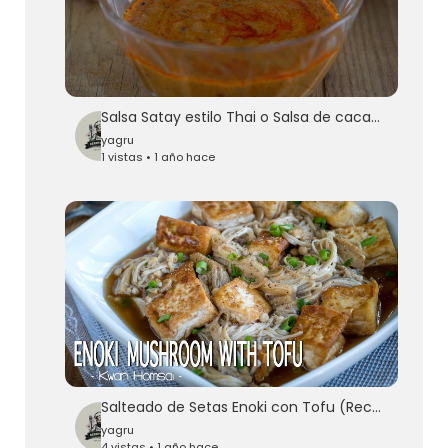
Salsa Satay estilo Thai o Salsa de cacahuetes para Pollo Satay - Homemade Thai Peanuts Sauce
yagru
1 vistas • 1 año hace
Salteado de Setas Enoki con Tofu (Receta ligera y Saludable) - Enoki Mushroom with Tofu Recipe
yagru
4 vistas • 1 año hace