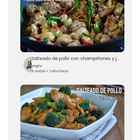
Salteado de pollo con champiñones y jengibre - Stir Fry Chicken with Mushroom l Kwan Homsai
yagru
5 vistas • 1 año hace