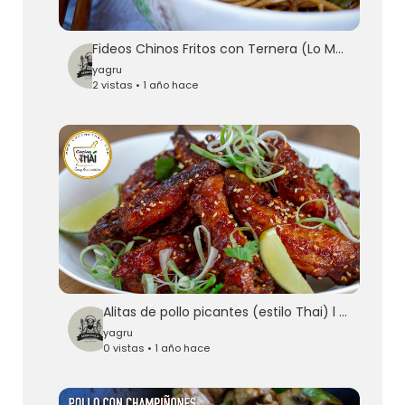
Fideos Chinos Fritos con Ternera (Lo Mein de ternera) - Chinese Beef Lo Mein l Kwan Homsai
yagru
2 vistas • 1 año hace
Alitas de pollo picantes (estilo Thai) l Sriracha chicken wings
yagru
0 vistas • 1 año hace