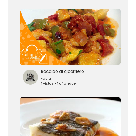
Bacalao al ajoarriero
yagru
1 vistas • 1 año hace