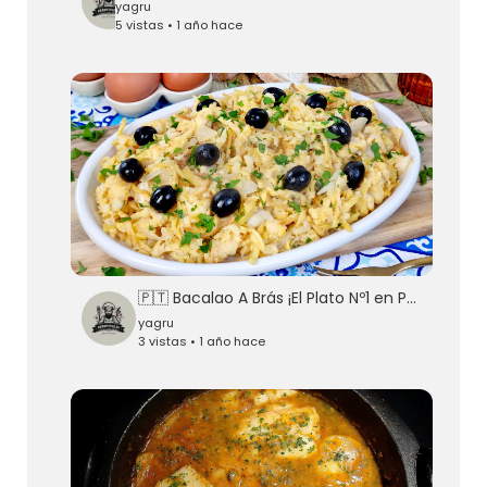
yagru
5 vistas • 1 año hace
🇵🇹 Bacalao A Brás ¡El Plato Nº1 en Portugal!
yagru
3 vistas • 1 año hace