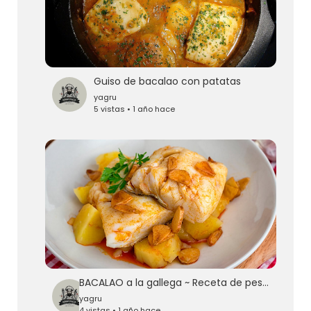
Guiso de bacalao con patatas
yagru
5 vistas • 1 año hace
BACALAO a la gallega ~ Receta de pescado RÁPIDA y SENCILLA
yagru
4 vistas • 1 año hace