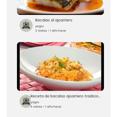
Bacalao al ajoarriero
yagru
2 vistas • 1 año hace
Receta de bacalao ajoarriero tradicional - Bruno Oteiza
yagru
5 vistas • 1 año hace