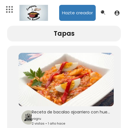
Hazte creador
Tapas
Receta de bacalao ajoarriero con huevo cocido - Karlos Arguiñano
yagru
2 vistas • 1 año hace