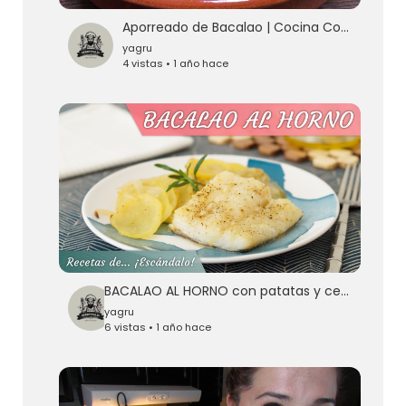
Aporreado de Bacalao | Cocina Con Fujita
yagru
4 vistas • 1 año hace
BACALAO AL HORNO con patatas y cebolla, muy fácil y rico
yagru
6 vistas • 1 año hace