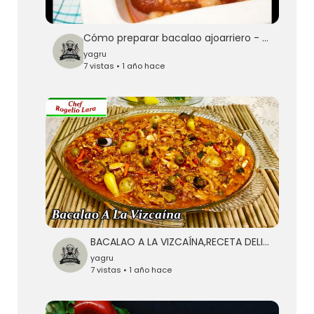
Cómo preparar bacalao ajoarriero - Karlos Arguiñano
yagru
7 vistas • 1 año hace
BACALAO A LA VIZCAÍNA,RECETA DELICIOSA!
yagru
7 vistas • 1 año hace