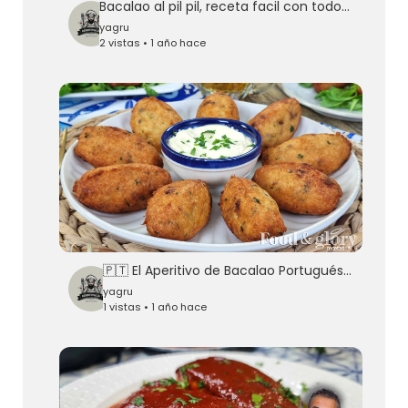
Bacalao al pil pil, receta facil con todos los TRUCOS para montar el pil pil
yagru
2 vistas • 1 año hace
🇵🇹 El Aperitivo de Bacalao Portugués Nº1 | Pastéis de Bacalhau
yagru
1 vistas • 1 año hace