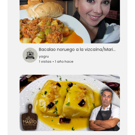
Bacalao noruego a la vizcaína/Marisolpink
yagru
1 vistas • 1 año hace