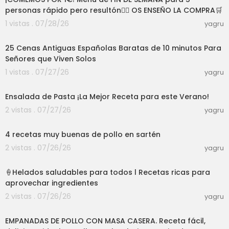
https://youtu.be/O2A2uutt6Io
personas rápido pero resultón👍🏼 OS ENSEÑO LA COMPRA🛒
- 5 APERITIVOS o ENTRANTES
https://youtu.be/74ovkXrWZAc
1 vistas . 07/28/26
yagru
26:04
Suscríbete a mi canal y aprenderás recetas, de
25 Cenas Antiguas Españolas Baratas de 10 minutos Para
coración y trucos de cocina, todo en forma sen
Señores que Viven Solos
cilla y sin complicaciones.
1 vistas . 07/27/26
Si les gusto pongan "me gusta" y no olviden sus
yagru
03:56
cribirse! Gracias por ver este video, hasta la pró
xima :)
Ensalada de Pasta ¡La Mejor Receta para este Verano!
2 vistas . 07/27/26
yagru
Suscríbete a mi canal:
https://www.youtube.co
16:10
m/channel/UCwZQ...
4 recetas muy buenas de pollo en sartén
Os deseo todo lo mejor!
2 vistas . 07/26/26
yagru
Un Abrazo, Darix.
22:50
🍦Helados saludables para todos l Recetas ricas para
aprovechar ingredientes
2 vistas . 07/26/26
yagru
08:11
EMPANADAS DE POLLO CON MASA CASERA. Receta fácil,