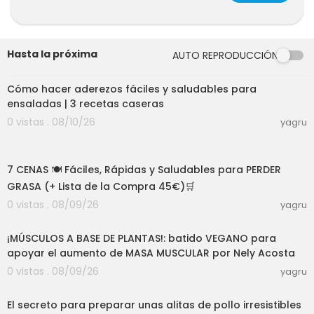
Yema de Huevo - 1 ud
Semillas de Sésamo - 1 cda
Palitos de Cangrejo - 150 g
Huevo Duro - 2 ud
Hasta la próxima
AUTO REPRODUCCIÓN
Cebolla picada - 20 g
04:01
Olivas Verdes - 50 g
Sal - al gusto
Cómo hacer aderezos fáciles y saludables para
Perejil - 1 cita
ensaladas | 3 recetas caseras
Mayonesa - 2-3 cda
0 vistas . 08/10/26
yagru
Lechuga - unas hojas
Rodajas de Pepino
12:08
7 CENAS 🍽️ Fáciles, Rápidas y Saludables para PERDER
2. BOLITAS DE CARNE CON NACHOS DE QUESO Y S
ALSA CURRY
GRASA (+ Lista de la Compra 45€)🛒
- INGREDIENTES -
0 vistas . 08/09/26
yagru
Carne picada de Pollo + Pavo - 300 g
19:03
Cebolla picada - 1 ud
¡MÚSCULOS A BASE DE PLANTAS!: batido VEGANO para
Sal - 1 cdta
apoyar el aumento de MASA MUSCULAR por Nely Acosta
Pimienta Negra - 1/2 cdta
Comino Molido - 1 cdta
0 vistas . 08/09/26
yagru
03:00
Pimentón Dulce - 1 cdta
Perejil - 1 cdta
El secreto para preparar unas alitas de pollo irresistibles
Nachos sabor de Queso - 100 g