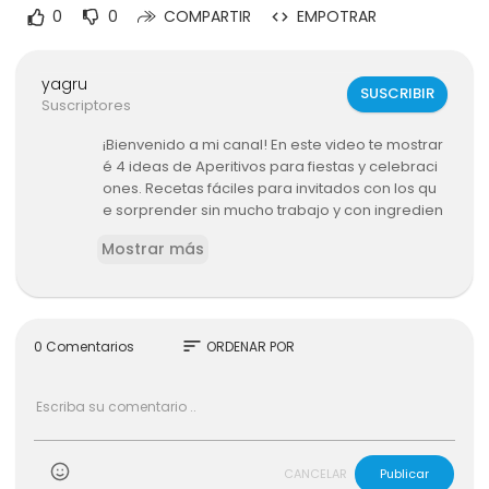
0
0
COMPARTIR
EMPOTRAR
yagru
SUSCRIBIR
Suscriptores
¡Bienvenido a mi canal! En este video te mostrar
é 4 ideas de Aperitivos para fiestas y celebraci
ones. Recetas fáciles para invitados con los qu
e sorprender sin mucho trabajo y con ingredien
tes sencillos.
Mostrar más
Salen unos Entrantes Deliciosos, Variados y muy
Originales!
¡No te pierdas este video lleno de inspiración p
ara tus próximas fiestas!
❣️Espero que os guste❣️
sort
0 Comentarios
ORDENAR POR
Recuerda Activar los SUBTITULOS en su idioma!
1. MINI SANDWICHES DE HOJALDRE CON ENSALADIL
LA DE CANGREJO
- INGREDIENTES -
Hojaldre - 250 g
CANCELAR
Publicar