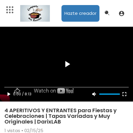
Hazte creador
0:00
/
8:13
4 APERITIVOS Y ENTRANTES para Fiestas y
Celebraciones | Tapas Variadas y Muy
Originales | DarixLAB
1
vistas • 02/15/25