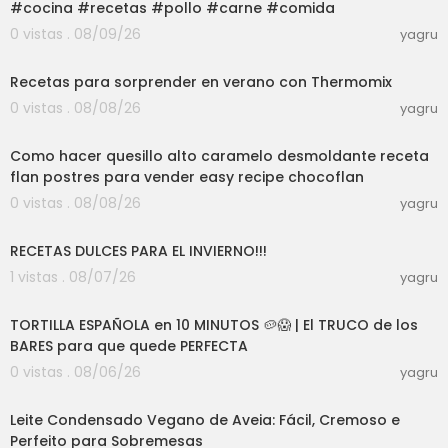
#cocina #recetas #pollo #carne #comida
Huevo - 1 ud
0 vistas . 08/09/26
yagru
Harina - 3 cda
31:09
Aceite de Oliva
Mayonesa - 1 cda
Recetas para sorprender en verano con Thermomix
Salsa Curry - 1 cda
0 vistas . 08/08/26
yagru
02:25:32
3. VASITOS DE SALMÓN MARINADO CON MANGO Y
Como hacer quesillo alto caramelo desmoldante receta
AGUACATE
flan postres para vender easy recipe chocoflan
- INGREDIENTES (para 6 vasitos)-
Salmón previamente descongelado - 100 g
0 vistas . 08/08/26
yagru
Cebolla picada - 1/2 ud
59:14
Salsa de Soja - 2 cda
RECETAS DULCES PARA EL INVIERNO!!!
Sal - al gusto
1 vistas . 08/07/26
Mango - 100 g
yagru
08:24
Aguacate - 1 ud
Zumo de Limón - 1/2 ud
TORTILLA ESPAÑOLA en 10 MINUTOS 🥔😱 | El TRUCO de los
Orégano - 1 cdta
BARES para que quede PERFECTA
Aceite de Sésamo - 1 cda
0 vistas . 08/06/26
yagru
Semillas de Sésamo - 1 cda
04:17
Hoja de Alga Nori
Leite Condensado Vegano de Aveia: Fácil, Cremoso e
4. HUEVOS RELLENOS DE MOUSSE DE AGUACATE C
Perfeito para Sobremesas