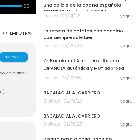
una delicia de la cocina española.
CELEBRAR ¡Hazlo ya! 🥘#2025
1 vistas . 05/31/26
yagru
05:43
La receta de patatas con bacalao
EMPOTRAR
que siempre sale bien
1 vistas . 05/26/26
yagru
03:00
SUSCRIBIR
🐟 Bacalao al Ajoarriero | Receta
ESPAÑOLA auténtica y MUY sabrosa
lgo de elabor
para triunfar en casa | #2027 🔥
1 vistas . 05/10/26
yagru
00:03:18
 :)
BACALAO AL AJOARRIERO
8 vistas . 02/19/25
yagru
00:05:20
BACALAO AL AJOARRIERO
9 vistas . 02/19/25
yagru
00:01:40
Receta paso a paso: Bacalao