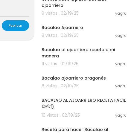
ajoarriero
9 vistas . 02/19/25
yagru
00:01:07
Publicar
Bacalao Ajoarriero
8 vistas . 02/19/25
yagru
00:03:41
Bacalao al ajoarriero receta a mi
manera
11 vistas . 02/19/25
yagru
00:01:19
Bacalao ajoarriero aragonés
8 vistas . 02/19/25
yagru
00:06:03
BACALAO AL AJOARRIERO RECETA FACIL
😋🤤👌
10 vistas . 02/19/25
yagru
00:01:55
Receta para hacer Bacalao al