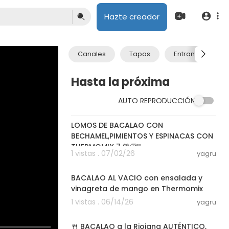
Hazte creador
Canales
Tapas
Entrantes
Hasta la próxima
AUTO REPRODUCCIÓN
10:35
LOMOS DE BACALAO CON
BECHAMEL,PIMIENTOS Y ESPINACAS CON
THERMOMIX 7 💚👏!!
1 vistas . 07/02/26
yagru
20:07
BACALAO AL VACIO con ensalada y
vinagreta de mango en Thermomix
1 vistas . 06/14/26
yagru
03:00
🍴 BACALAO a la Riojana AUTÉNTICO,