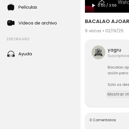
0:00
/
3:56
Películas
BACALAO AJOAR
Vídeos de archivo
9
vistas • 02/19/25
EXPLORA MÁS
yagru
Ayuda
Suscriptor
Bacalao aj
ación pero
Solo os des
Mostrar 
0 Comentarios