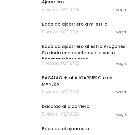
Ajoarriero
8 vistas . 02/19/25
yagru
00:04:41
Bacalao ajoarriero a mi estilo
8 vistas . 02/19/25
yagru
00:02:49
Bacalao ajoarriero al estilo Aragonés.
Sin duda una receta que la vas a
hacer muchas veces.
6 vistas . 02/19/25
yagru
00:06:26
BACALAO 🐠 al AJOARRIERO a mi
MANERA
8 vistas . 02/19/25
yagru
00:06:26
bacalao al ajoarriero
5 vistas . 02/19/25
yagru
00:02:25
Bacalao al ajoarriero