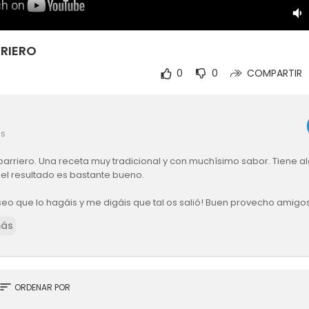
RIERO
0
0
COMPARTIR
es
oarriero. Una receta muy tradicional y con muchísimo sabor. Tiene a
 el resultado es bastante bueno.
eo que lo hagáis y me digáis que tal os salió! Buen provecho amigos
más
sort
ORDENAR POR