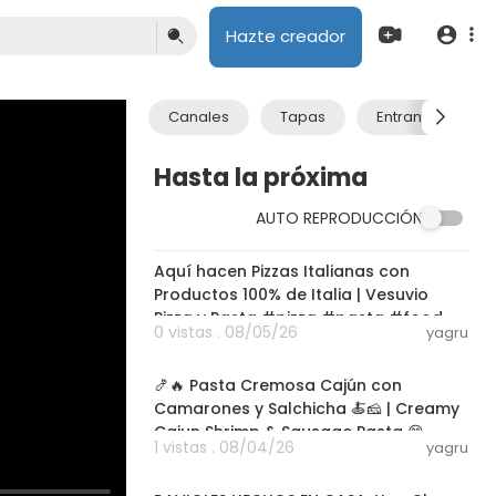
Hazte creador
Canales
Tapas
Entrantes
Hasta la próxima
AUTO REPRODUCCIÓN
03:00
Aquí hacen Pizzas Italianas con
Productos 100% de Italia | Vesuvio
Pizza y Pasta #pizza #pasta #food
0 vistas . 08/05/26
yagru
28:30
🍤🔥 Pasta Cremosa Cajún con
Camarones y Salchicha 🍝🧀 | Creamy
Cajun Shrimp & Sausage Pasta 😋
1 vistas . 08/04/26
yagru
27:38