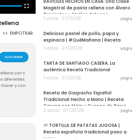
RAVIOLES HECHOS EN CASA: Una Clase
Magistral de pasta rellena con Álvaro
Barrientos y Matías Arteaga
1 vistas . 07/31/26
yagru
Rellena
22:13
EMPOTRAR
Delicioso pastel de pollo, papa y
espinaca | #QuéMañana | Receta
1 vistas . 07/29/26
yagru
05:37
SUSCRIBIR
TARTA DE SANTIAGO CASERA. La
auténtica Receta Tradicional
ellena con s
1 vistas . 07/21/26
yagru
os diferentes
52:10
e hacer y con
Receta de Gazpacho Español
Tradicional Hecho a Mano | Receta
Casera con Maja y Cuenco de Barro
2 vistas . 07/20/26
yagru
06:15
🥔 TORTILLA DE PATATAS JUGOSA |
Receta española tradicional paso a
paso