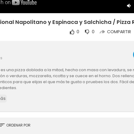
ional Napolitano y Espinaca y Salchicha / Pizza 
0
0
COMPARTIR
es
 es una pizza doblada a la mitad, hecha con masa con levadura, se r
n o verduras, mozzarella, ricotta y se cuece en el horno. Dos rellen
nticos para que elijas el que más te gusta o pruebes los dos. Fácil d
edientes.
más
s (para 4 porciones):
arina común (000)
agua a temp. ambiente
sort
ORDENAR POR
dura seca (1 cdta)