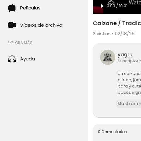
0:00
/
10:01
Películas
Calzone / Tradic
Vídeos de archivo
2
vistas • 02/18/25
EXPLORA MÁS
yagru
Ayuda
Suscriptor
Un calzone
alame, jamó
para y auté
pocos ingr
Mostrar 
Ingrediente
Masa:
300 g de h
200 ml de 
0 Comentarios
3 g de leva