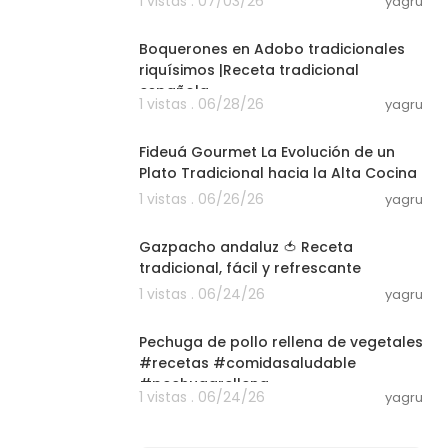
1 vistas . 07/03/26
yagru
09:50
Boquerones en Adobo tradicionales
riquísimos |Receta tradicional
española
1 vistas . 06/28/26
yagru
07:49
Fideuá Gourmet La Evolución de un
Plato Tradicional hacia la Alta Cocina
1 vistas . 06/26/26
yagru
03:11
Gazpacho andaluz 🍅 Receta
tradicional, fácil y refrescante
1 vistas . 06/24/26
yagru
03:01
Pechuga de pollo rellena de vegetales
#recetas #comidasaludable
#pechugarellena
1 vistas . 06/24/26
yagru