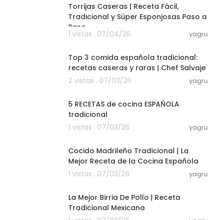
Torrijas Caseras | Receta Fácil,
Tradicional y Súper Esponjosas Paso a
Paso
1 vistas . 07/04/26
yagru
14:54
Top 3 comida española tradicional:
recetas caseras y raras | Chef Salvaje
2 vistas . 07/03/26
yagru
26:36
5 RECETAS de cocina ESPAÑOLA
tradicional
1 vistas . 07/03/26
yagru
05:58
Cocido Madrileño Tradicional | La
Mejor Receta de la Cocina Española
1 vistas . 07/03/26
yagru
03:12
La Mejor Birria De Pollo | Receta
Tradicional Mexicana