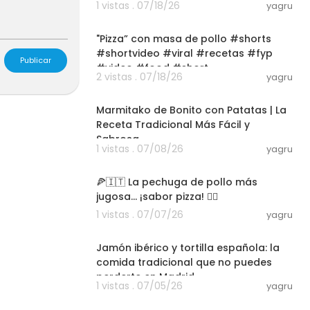
1 vistas . 07/18/26
yagru
03:00
"Pizza” con masa de pollo #shorts
#shortvideo #viral #recetas #fyp
Publicar
#video #food #short
2 vistas . 07/18/26
yagru
04:06
Marmitako de Bonito con Patatas | La
Receta Tradicional Más Fácil y
Sabrosa
1 vistas . 07/08/26
yagru
03:00
🍕🇮🇹 La pechuga de pollo más
jugosa... ¡sabor pizza! ❤️‍🔥
1 vistas . 07/07/26
yagru
14:57
Jamón ibérico y tortilla española: la
comida tradicional que no puedes
perderte en Madrid
1 vistas . 07/05/26
yagru
03:34