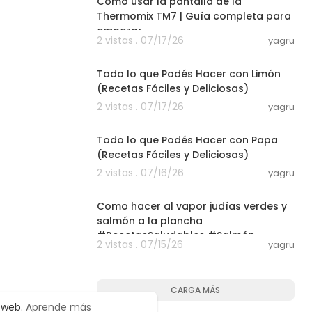
Cómo usar la pantalla de la
Thermomix TM7 | Guía completa para
empezar
2 vistas . 07/17/26
yagru
04:49
Todo lo que Podés Hacer con Limón
(Recetas Fáciles y Deliciosas)
2 vistas . 07/17/26
yagru
04:39
Todo lo que Podés Hacer con Papa
(Recetas Fáciles y Deliciosas)
2 vistas . 07/16/26
yagru
03:01
Como hacer al vapor judías verdes y
salmón a la plancha
#RecetasSaludables #Salmón
2 vistas . 07/15/26
yagru
#JudíasVerdes
CARGA MÁS
o web.
Aprende más