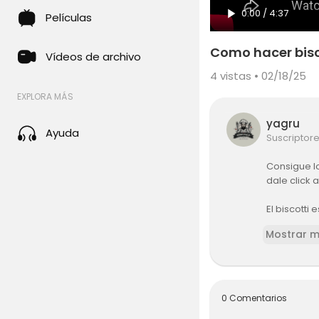
0:00
/
4:37
Películas
Como hacer bisc
Vídeos de archivo
4
vistas • 02/18/25
EXPLORA MÁS
yagru
Ayuda
Suscriptor
Consigue l
dale click 
El biscotti
bizcocho c
Mostrar 
Primero se
o, es por e
Los ingredi
0 Comentarios