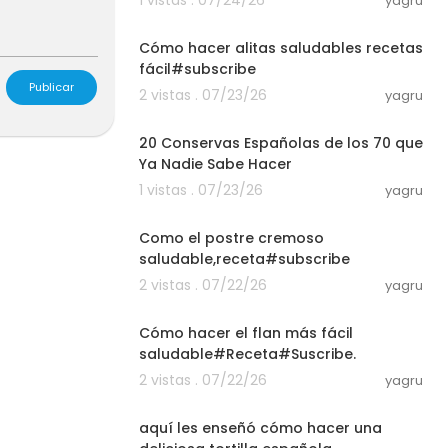
yagru
03:01
Cómo hacer alitas saludables recetas
fácil#subscribe
Publicar
2 vistas . 07/23/26
yagru
19:02
20 Conservas Españolas de los 70 que
Ya Nadie Sabe Hacer
1 vistas . 07/23/26
yagru
03:01
Como el postre cremoso
saludable,receta#subscribe
 y dale click
2 vistas . 07/22/26
yagru
ntres en la p
03:01
Cómo hacer el flan más fácil
saludable#Receta#Suscribe.
2 vistas . 07/22/26
yagru
tu foto
03:01
----------
aquí les enseñó cómo hacer una