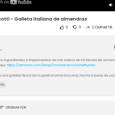
otti - Galleta italiana de almendras
0
0
COMPARTIR
es
os ingredientes e implementos de mis videos en mi tienda de amaz
aqui:
https://amazon.com/shop/cocinandoconchefturista
 es una galleta típica de la gastronomía toscana, hecha a base de u
ortado y secado al horno.
más
 hornea un bizcocho saborizado, luego se corta y se vuelve a hornea
so que recibe su nombre, ya que biscotto significa cocido dos veces.
entes que vamos a necesitar son los siguientes:
sort
ORDENAR POR