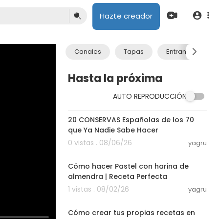
Hazte creador
Canales
Tapas
Entrantes
Hasta la próxima
AUTO REPRODUCCIÓN
27:30
20 CONSERVAS Españolas de los 70
que Ya Nadie Sabe Hacer
0 vistas . 08/06/26
yagru
12:25
Cómo hacer Pastel con harina de
almendra | Receta Perfecta
1 vistas . 08/02/26
yagru
03:50
Cómo crear tus propias recetas en