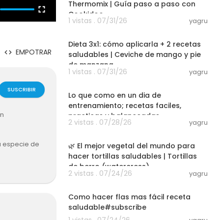
Thermomix | Guía paso a paso con
Cookidoo
1 vistas . 07/31/26
yagru
20:54
Dieta 3x1: cómo aplicarla + 2 recetas
EMPOTRAR
saludables | Ceviche de mango y pie
de manzana
1 vistas . 07/31/26
yagru
18:30
SUSCRIBIR
Lo que como en un dia de
entrenamiento; recetas faciles,
on
practicas y balanceadas
2 vistas . 07/28/26
yagru
01:02:20
na especie de
🌿 El mejor vegetal del mundo para
hacer tortillas saludables | Tortillas
de berro (watercress)
2 vistas . 07/24/26
yagru
r para secarl
03:01
Como hacer flas mas fácil receta
saludable#subscribe
1 vistas . 07/24/26