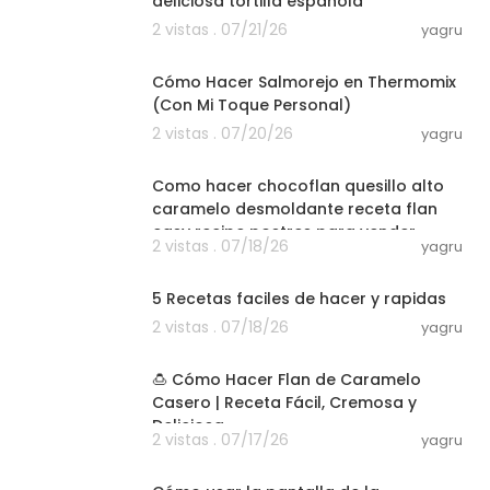
deliciosa tortilla española
2 vistas . 07/21/26
yagru
27:20
Cómo Hacer Salmorejo en Thermomix
(Con Mi Toque Personal)
2 vistas . 07/20/26
yagru
02:20:06
Como hacer chocoflan quesillo alto
caramelo desmoldante receta flan
#chef #venez
easy recipe postres para vender
2 vistas . 07/18/26
yagru
03:44
5 Recetas faciles de hacer y rapidas
2 vistas . 07/18/26
yagru
04:50
🍮 Cómo Hacer Flan de Caramelo
Casero | Receta Fácil, Cremosa y
Deliciosa.
2 vistas . 07/17/26
yagru
08:12