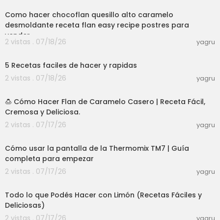
Como hacer chocoflan quesillo alto caramelo
desmoldante receta flan easy recipe postres para
vender
2 vistas . 07/18/26
yagru
03:44
5 Recetas faciles de hacer y rapidas
2 vistas . 07/18/26
yagru
04:50
🍮 Cómo Hacer Flan de Caramelo Casero | Receta Fácil,
Cremosa y Deliciosa.
2 vistas . 07/17/26
yagru
08:12
Cómo usar la pantalla de la Thermomix TM7 | Guía
completa para empezar
2 vistas . 07/17/26
yagru
04:49
Todo lo que Podés Hacer con Limón (Recetas Fáciles y
Deliciosas)
2 vistas . 07/17/26
yagru