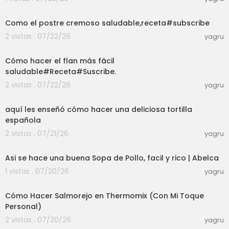
03:01
Como el postre cremoso saludable,receta#subscribe
2 vistas . 07/22/26
yagru
03:01
Cómo hacer el flan más fácil
saludable#Receta#Suscribe.
2 vistas . 07/22/26
yagru
03:01
aquí les enseñó cómo hacer una deliciosa tortilla
española
2 vistas . 07/21/26
yagru
06:53
Asi se hace una buena Sopa de Pollo, facil y rico | Abelca
1 vistas . 07/20/26
yagru
27:20
Cómo Hacer Salmorejo en Thermomix (Con Mi Toque
Personal)
2 vistas . 07/20/26
yagru
02:20:06