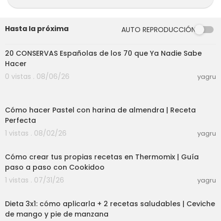
Hasta la próxima
AUTO REPRODUCCIÓN
27:30
20 CONSERVAS Españolas de los 70 que Ya Nadie Sabe
Hacer
0 vistas . 08/06/26
yagru
12:25
Cómo hacer Pastel con harina de almendra | Receta
Perfecta
1 vistas . 08/02/26
yagru
03:50
Cómo crear tus propias recetas en Thermomix | Guía
paso a paso con Cookidoo
1 vistas . 07/31/26
yagru
20:54
Dieta 3x1: cómo aplicarla + 2 recetas saludables | Ceviche
de mango y pie de manzana