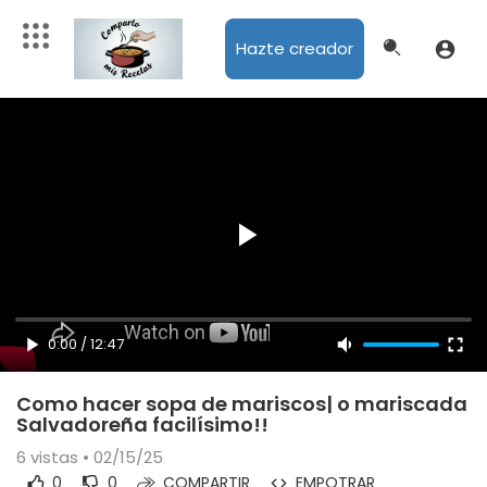
Hazte creador
0:00
/
12:47
Como hacer sopa de mariscos| o mariscada
Salvadoreña facilísimo!!
6
vistas • 02/15/25
0
0
COMPARTIR
EMPOTRAR