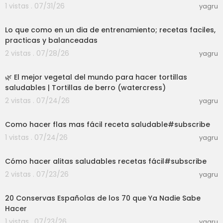
1 vistas . 07/31/26
yagru
18:30
Lo que como en un dia de entrenamiento; recetas faciles,
practicas y balanceadas
2 vistas . 07/28/26
yagru
01:02:20
🌿 El mejor vegetal del mundo para hacer tortillas
saludables | Tortillas de berro (watercress)
2 vistas . 07/24/26
yagru
03:01
Como hacer flas mas fácil receta saludable#subscribe
1 vistas . 07/24/26
yagru
03:01
Cómo hacer alitas saludables recetas fácil#subscribe
2 vistas . 07/23/26
yagru
19:02
20 Conservas Españolas de los 70 que Ya Nadie Sabe
Hacer
1 vistas . 07/23/26
yagru