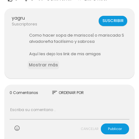
yagru
SUSCRIBIR
Suscriptores
Como hacer sopa de mariscos| o mariscada S
alvadoreña facilísimo y sabrosa
Aquí les dejo los link de mis amigas
Silma L Calderón
Mostrar más
https://youtu.be/ID6mkUqEv3I
Bianca Arévalo este es su Instagram para que l
sort
0 Comentarios
ORDENAR POR
a sigan.
https://www.instagram.com/biancaa1986/
CANCELAR
Publicar