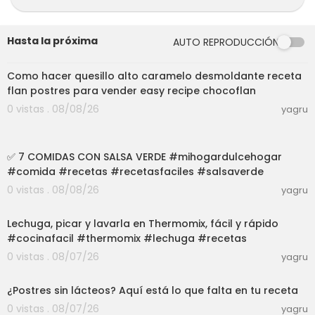
mation=1 es GRATIS! :D 😊😊 Mil gracias!!!ツ 🌺 😊
🙏#VickyRecetaFacilSígueme en MIS REDES SO
CIALES! :) YouTube: https://www.youtube.com/@
Hasta la próxima
AUTO REPRODUCCIÓN
VICKYRECETAFACILInstagram: https://www.insta
02:25:32
gram.com/vickyrecetafacilTwitter: https://www.
twitter.com/VickRecetaFacil**NO TENGO GRUPO
Como hacer quesillo alto caramelo desmoldante receta
S DE FACEBOOK****NO TENGO PÁGINAS PÚBLICAS
flan postres para vender easy recipe chocoflan
DE FACEBOOK**OMELETTE DE CHAMPIÑONES: http
0 vistas . 08/08/26
yagru
s://youtu.be/EfybfRnAMNkAGUA DE CHICLE CREM
OSITA: https://youtu.be/5rMfa6KAhGEVIDEOS RE
40:48
CIENTES: https://youtube.com/playlist?list=PLQs
✅️ 7 COMIDAS CON SALSA VERDE #mihogardulcehogar
q4Dx0RCcbZ6XG6Zq1J-QYlmSueS52h&si=UnRk
#comida #recetas #recetasfaciles #salsaverde
MiriLItixy0i 🥘 GUISADOS: https://www.youtube.co
m/watch?v=FekANQwppIk&list=PLQsq4Dx0RCc
0 vistas . 08/08/26
yagru
ZnXzdDlANDj2SP2CFs_nh_AGUA DE HORCHATA
03:33
CREMOSITA: https://youtu.be/oPzkFK6bdeIGALLE
Lechuga, picar y lavarla en Thermomix, fácil y rápido
TAS DE NUTELLA CON 3 INGREDIENTES: https://yout
#cocinafacil #thermomix #lechuga #recetas
u.be/8KJZLyRYtvQPAN DE MAZAPAN SIN HORNO:
0 vistas . 08/07/26
https://youtu.be/vtv4UrJPYdQ🍰 POSTRES, PANE
yagru
08:40
S, GELATINAS, PASTELES, GALLETAS Y NIEVE: https://
www.youtube.com/playlist?list=PLQsq4Dx0RCc
¿Postres sin lácteos? Aquí está lo que falta en tu receta
bOhBfzJNWK0KZ0YEckSlpaAGUACHILE DE SALCHI
0 vistas . 08/07/26
yagru
CHA: https://youtu.be/KPL06bc3CCIESPAGUETI C