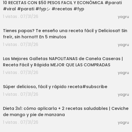
ps://youtube.com/playlist?list=PLQsq4Dx0RCcb
10 RECETAS CON $50 PESOS FACIL Y ECONÓMICA #parati
YqLmtbwZ_8n2Lq9qqoxLc🍜 RECETAS DE GUARNI
#viral #parati #fypシ #recetas #fyp
CIONES, PASTAS, SOPAS, ARROZ, ESPAGUETIS: htt
1 vistas . 07/31/26
yagru
ps://www.youtube.com/playlist?list=PLQsq4Dx0
10:44
RCcaKc1wqH4xfTpN0KpN6Cajn🌮 COCINA MEXIC
ANA: https://www.youtube.com/playlist?list=PLQ
Tienes papas? Te enseño una receta fácil y Deliciosa!! Sin
sq4Dx0RCcYSnj-EIONGJ0fUnG7m0-6R🍝😋 ESPA
freír, sin horno!!! En 5 minutos
GUETI A LA BOLOÑESA: https://youtu.be/vI4O7mB
1 vistas . 07/31/26
yagru
bkfMTACOS GOBERNADOR: https://youtu.be/krG
07:50
gv_jnPQUPAN DE REQUESON El más rico del mun
Las Mejores Galletas NAPOLITANAS de Canela Caseras |
do!!: https://youtu.be/Nv7ZC2t25FsBIRRIA DE RES
Receta Fácil y Rápida MEJOR QUE LAS COMPRADAS
EXPRES: https://youtu.be/topg-59NCNATACOS A
L PASTOR: https://youtu.be/XicQE644KHQPAPAS
1 vistas . 07/31/26
yagru
CON RAJAS Y CREMA: https://youtu.be/2jEtYiwZV
03:01
_8🥞 Desayunos: https://www.youtube.com/pla
Súper delicioso, fácil y rápido receta#subscribe
ylist?list=PLQsq4Dx0RCcbqwTPAFn3KVZp98T7ua
1 vistas . 07/31/26
yagru
GRLCómo hacer PIZZA🍕: https://youtu.be/nYSg
20:54
4nUDYl0CARNE EN SU JUGO: https://youtu.be/Wf
7bHS6Y0aQBARBACOA DE RES: https://youtu.be/
Dieta 3x1: cómo aplicarla + 2 recetas saludables | Ceviche
HZcKnKgZWJE#VickyRecetaFacil #costillasman
de mango y pie de manzana
gohabanero #CostillasDePuerco
1 vistas . 07/31/26
yagru
03:01