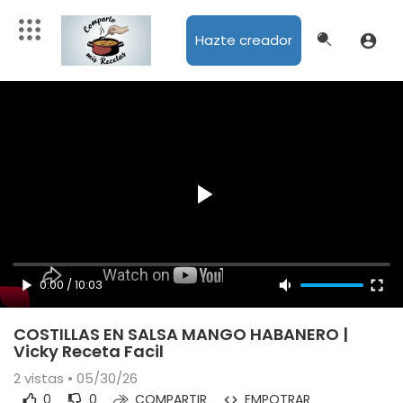
Hazte creador
0:00
/
10:03
COSTILLAS EN SALSA MANGO HABANERO |
Vicky Receta Facil
2
vistas • 05/30/26
0
0
COMPARTIR
EMPOTRAR