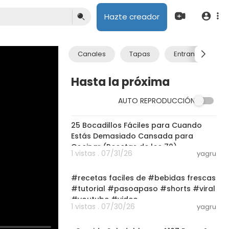
Hazte creador
Canales
Tapas
Entrantes
Hasta la próxima
AUTO REPRODUCCIÓN
19:58
25 Bocadillos Fáciles para Cuando
Estás Demasiado Cansada para
Cocinar (Recetas de los 70)
1 vistas . 07/31/26
yagru
03:39
#recetas faciles de #bebidas frescas
#tutorial #pasoapaso #shorts #viral
#youtube #video
1 vistas . 07/30/26
yagru
23:10