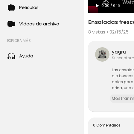
0:00
/
6:15
Películas
Ensaladas fresca
Vídeos de archivo
8
vistas • 02/15/25
EXPLORA MÁS
yagru
Ayuda
Suscriptor
Las ensala
e o buscas
eales para
arina, una
rollitos, y 
Mostrar 
Encuentra 
0 Comentarios