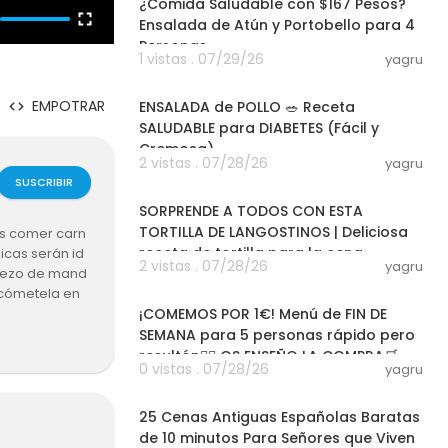
¿Comida Saludable con $167 Pesos?
Ensalada de Atún y Portobello para 4
Personas
1 vistas . 07/29/26
yagru
04:57
EMPOTRAR
ENSALADA de POLLO 🥗 Receta
SALUDABLE para DIABETES (Fácil y
Cremosa)
2 vistas . 07/28/26
yagru
12:25
SUSCRIBIR
SORPRENDE A TODOS CON ESTA
TORTILLA DE LANGOSTINOS | Deliciosa
es comer carn
receta de tortilla para la cena
icas serán id
2 vistas . 07/28/26
yagru
erezo de mand
09:18
 cómetela en
¡COMEMOS POR 1€! Menú de FIN DE
SEMANA para 5 personas rápido pero
resultón👍🏼 OS ENSEÑO LA COMPRA🛒
0 vistas . 07/28/26
yagru
26:04
25 Cenas Antiguas Españolas Baratas
de 10 minutos Para Señores que Viven