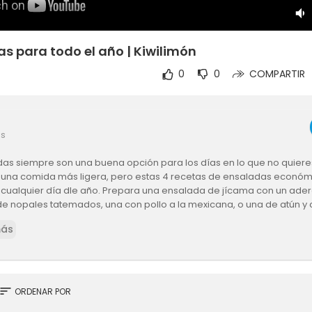
s para todo el año | Kiwilimón
0
0
COMPARTIR
es
das siempre son una buena opción para los días en lo que no quier
 una comida más ligera, pero estas 4 recetas de ensaladas económ
 cualquier día dle año. Prepara una ensalada de jícama con un ad
 de nopales tatemados, una con pollo a la mexicana, o una de atún y
disfruta de su sabor.
más
las recetas AQUÍ ➡
https://bit.ly/3pM46M9
sort
ORDENAR POR