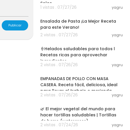
Solos
1 vistas . 07/27/26
yagru
03:56
Ensalada de Pasta ¡La Mejor Receta
Publicar
para este Verano!
2 vistas . 07/27/26
yagru
22:50
🍦Helados saludables para todos l
Recetas ricas para aprovechar
ingredientes
2 vistas . 07/26/26
yagru
08:11
EMPANADAS DE POLLO CON MASA
CASERA. Receta fácil, deliciosa, ideal
para llevar al trabajo o merienda
2 vistas . 07/26/26
yagru
01:02:20
🌿 El mejor vegetal del mundo para
hacer tortillas saludables | Tortillas
de berro (watercress)
2 vistas . 07/24/26
yagru
10:51