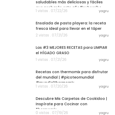
saludables más deliciosas y fáciles
que probarás este año#subscribe
1 vistas . 07/22/26
yagru
03:06
Ensalada de pasta playera: la receta
fresca ideal para llevar en el táper
2 vistas . 07/21/26
yagru
09:20
Las #3 MEJORES RECETAS para LIMPIAR
el HÍGADO GRASO
1 vistas . 07/21/26
yagru
01:37:29
Recetas con thermomix para disfrutar
del mundial | #picoteomundial
#mundialthermomix
1 vistas . 07/20/26
yagru
34:42
Descubre Mis Carpetas de Cookidoo |
Inspírate para Cocinar con
Thermomix
0 vistas . 07/19/26
yagru