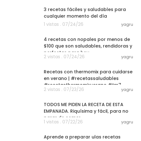
3 recetas fáciles y saludables para
cualquier momento del día
1 vistas . 07/24/26
yagru
03:09
4 recetas con nopales por menos de
$100 que son saludables, rendidoras y
perfectas para hoy
2 vistas . 07/24/26
yagru
01:37:29
Recetas con thermomix para cuidarse
en verano | #recetassaludables
#recetasthermomixverano #tm7
2 vistas . 07/23/26
yagru
05:58
TODOS ME PIDEN LA RECETA DE ESTA
EMPANADA. Riquísima y fácil, para no
parar de comer .
1 vistas . 07/22/26
yagru
15:37
Aprende a preparar ulas recetas