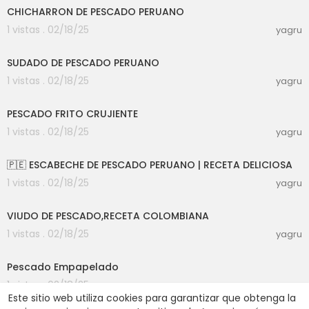
CHICHARRON DE PESCADO PERUANO
1 vistas . 02/18/25
yagru
00:08:03
SUDADO DE PESCADO PERUANO
1 vistas . 02/18/25
yagru
00:04:47
PESCADO FRITO CRUJIENTE
1 vistas . 02/18/25
yagru
00:03:39
🇵🇪 ESCABECHE DE PESCADO PERUANO | RECETA DELICIOSA
1 vistas . 02/18/25
yagru
00:13:31
VIUDO DE PESCADO,RECETA COLOMBIANA
1 vistas . 02/18/25
yagru
00:09:28
Pescado Empapelado
1 vistas . 02/18/25
yagru
Este sitio web utiliza cookies para garantizar que obtenga la