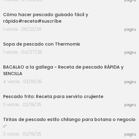
03:01
Cómo hacer pescado guisado fácil y
rápido#receta#suscríbe
1 vistas . 06/23/26
yagru
03:18
Sopa de pescado con Thermomix
1 vistas . 04/27/26
yagru
00:03:05
BACALAO a la gallega ~ Receta de pescado RÁPIDA y
SENCILLA
4 vistas . 02/19/25
yagru
00:04:23
Pescado frito: Receta para servirlo crujiente
3 vistas . 02/19/25
yagru
00:03:02
Tiritas de pescado estilo chilango para botana o negocio
✅
3 vistas . 02/19/25
yagru
00:03:58