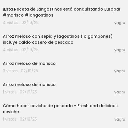
¡Esta Receta de Langostinos está conquistando Europa!
#marisco #langostinos
4 vistas . 02/19/25
yagru
00:08:43
Arroz meloso con sepia y lagostinos ( o gambones)
incluye caldo casero de pescado
4 vistas . 02/19/25
yagru
00:07:14
Arroz meloso de marisco
3 vistas . 02/19/25
yagru
00:02:51
Arroz meloso de marisco
1 vistas . 02/19/25
yagru
00:04:31
Cómo hacer ceviche de pescado - Fresh and delicious
ceviche
1 vistas . 02/18/25
yagru
00:08:17