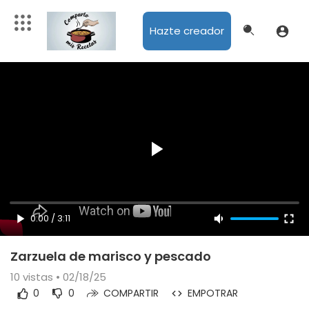
Hazte creador
0:00
/
3:11
Zarzuela de marisco y pescado
10
vistas • 02/18/25
0
0
COMPARTIR
EMPOTRAR