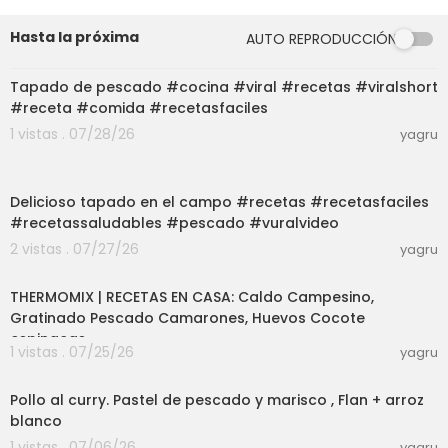
Hasta la próxima
AUTO REPRODUCCIÓN
03:01
Tapado de pescado #cocina #viral #recetas #viralshort
#receta #comida #recetasfaciles
1 vistas . 07/28/26
yagru
04:06
Delicioso tapado en el campo #recetas #recetasfaciles
#recetassaludables #pescado #vuralvideo
2 vistas . 07/27/26
yagru
01:38:13
THERMOMIX | RECETAS EN CASA: Caldo Campesino,
Gratinado Pescado Camarones, Huevos Cocote
espinacas
1 vistas . 07/25/26
yagru
08:18
Pollo al curry. Pastel de pescado y marisco , Flan + arroz
blanco
1 vistas . 07/06/26
yagru